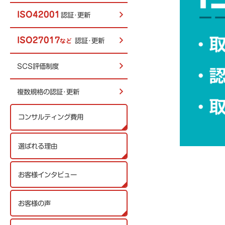
ISO42001
認証･更新
ISO27017
認証･更新
など
SCS評価制度
複数規格の認証･更新
コンサルティング費用
選ばれる理由
お客様インタビュー
お客様の声