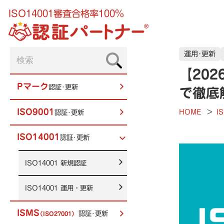
ISO14001審査合格率100%
運用･更新
【20
Pマーク
認証･更新
で徹底
ISO9001
HOME
>
I
認証･更新
ISO14001
認証･更新
ISO14001
新規認証
ISO14001
運用・更新
ISMS
認証･更新
（ISO27001）