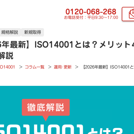
0120-068-268
お電話受付：平日9:30〜17:00
規格解説
新規取得
26年最新】ISO14001とは？メリ
解説
SO14001
>
コラム一覧
>
運用･更新
>
【2026年最新】ISO140