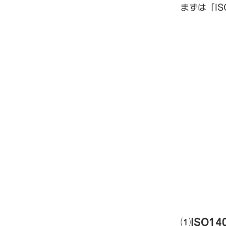
まずは「I
⑴ISO