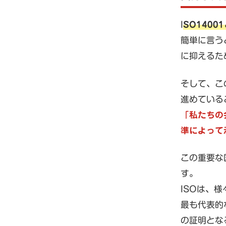
I
SO140
簡単に言う
に抑えるた
そして、こ
進めている
「私たちの
準によって
この重要な
す。
ISOは、
最も代表的
の証明とな