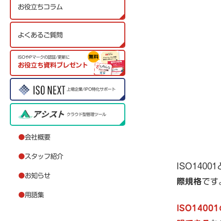
お役立ちコラム
よくあるご質問
ISOやPマークの認証/更新に
お役立ち資料プレゼント
上場企業/IPO特化サポート
クラウド型管理ツール
●
会社概要
●
スタッフ紹介
ISO14
●
お知らせ
際規格
です
●
用語集
ISO14