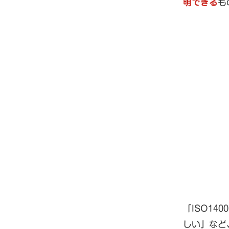
明できる
も
「ISO1
しい」など