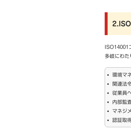
2.I
ISO14
多岐にわた
環境マ
関連法
従業員
内部監
マネジ
認証取