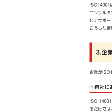
ISO14
コンサルタ
じてサポー
こうした継
3.企
企業がIS
⑴自社に
ISO 1
るだけでは