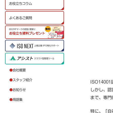
お役立ちコラム
よくあるご質問
ISOやPマークの認証/更新に
お役立ち資料プレゼント
上場企業/IPO特化サポート
クラウド型管理ツール
●
会社概要
●
スタッフ紹介
ISO14
しかし、認
●
お知らせ
まで、専門
●
用語集
特に、「自