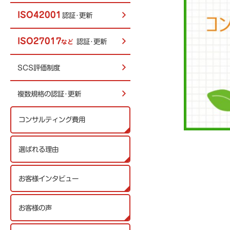
ISO42001
認証･更新
ISO27017
認証･更新
など
SCS評価制度
複数規格の認証･更新
コンサルティング費用
選ばれる理由
お客様インタビュー
お客様の声