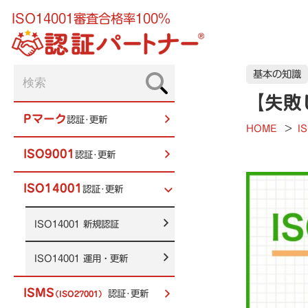
ISO14001審査合格率100%
基本の知識
【失敗
Pマーク
認証･更新
HOME
>
I
ISO9001
認証･更新
ISO14001
認証･更新
ISO14001
新規認証
ISO14001
運用・更新
ISMS
認証･更新
（ISO27001）