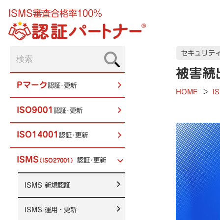
ISMS審査合格率100%
セキュリテ
被害続
Pマーク
認証･更新
HOME
>
I
ISO9001
認証･更新
ISO14001
認証･更新
ISMS
認証･更新
（ISO27001）
ISMS
新規認証
ISMS
運用・更新