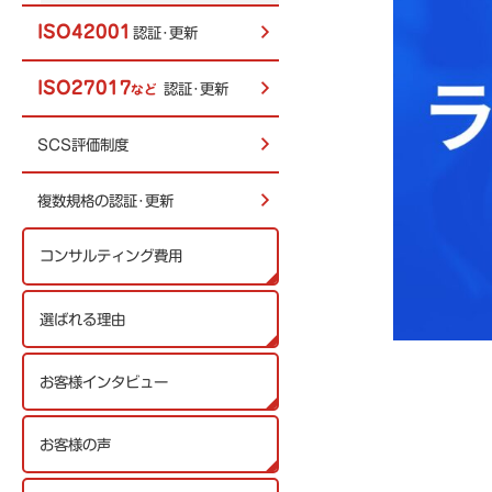
ISO42001
認証･更新
ISO27017
認証･更新
など
SCS評価制度
複数規格の認証･更新
コンサルティング費用
選ばれる理由
お客様インタビュー
お客様の声