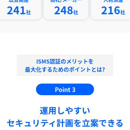
1
248
216
社
社
社
ISMS認証のメリットを
最大化するためのポイントとは?
Point 3
運⽤しやすい
セキュリティ計画を⽴案できる