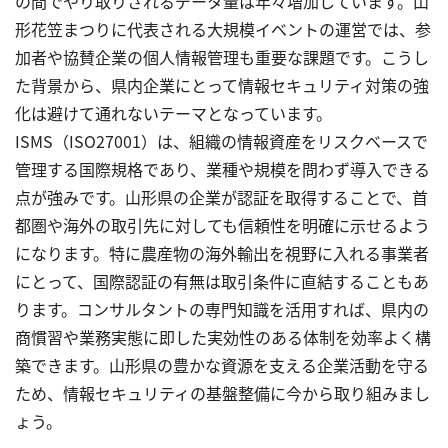
の間でやり取りされるデータ量は年々増加しています。山
形花笠まつりに代表される大規模イベントの運営では、参
加者や協賛企業の個人情報管理も重要な課題です。こうし
た背景から、県内企業にとって情報セキュリティ対策の強
化は避けて通れないテーマとなっています。
ISMS（ISO27001）は、組織の情報資産をリスクベースで
管理する国際規格であり、業種や規模を問わず導入できる
点が強みです。山形県の企業が認証を取得することで、首
都圏や海外の取引先に対しても信頼性を明確に示せるよう
になります。特に農産物の海外輸出を視野に入れる事業者
にとって、国際認証の有無は取引条件に直結することもあ
ります。コンサルタントの専門知識を活用すれば、県内の
商慣習や業務実態に即した実効性のある体制を効率よく構
築できます。山形県の豊かな資源を支える企業活動を守る
ため、情報セキュリティの基盤整備に今から取り組みまし
ょう。