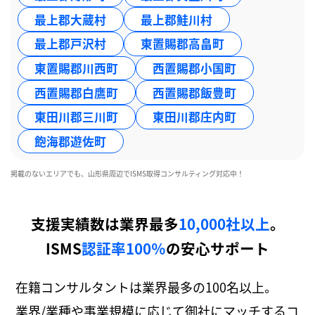
最上郡大蔵村
最上郡鮭川村
最上郡戸沢村
東置賜郡高畠町
東置賜郡川西町
西置賜郡小国町
西置賜郡白鷹町
西置賜郡飯豊町
東田川郡三川町
東田川郡庄内町
飽海郡遊佐町
掲載のないエリアでも、山形県周辺でISMS取得コンサルティング対応中！
支援実績数は業界最多
10,000社以上
。
ISMS
認証率100％
の安心サポート
在籍コンサルタントは業界最多の100名以上。
業界/業種や事業規模に応じて御社にマッチするコ