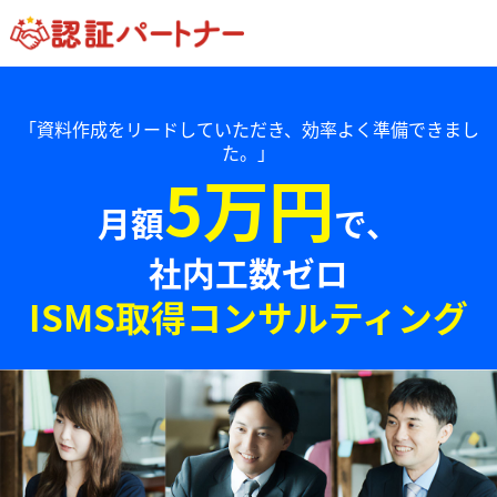
「資料作成をリードしていただき、効率よく準備できまし
た。」
5万円
月額
で、
社内工数ゼロ
ISMS取得コンサルティング