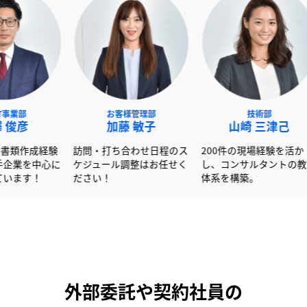
NEXT事業部
お客様管理部
赤澤 俊彦
加藤 敏子
山崎
600社以上の書類作成経験
訪問・打ち合わせ日程のス
200件の現
を活かし大手企業を中心に
ケジュール調整はお任せく
し、コンサ
サポートしています！
ださい！
体系を構築
外部委託や契約社員の