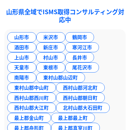
山形県全域でISMS取得コンサルティング対
応中
山形市
米沢市
鶴岡市
酒田市
新庄市
寒河江市
上山市
村山市
長井市
天童市
東根市
尾花沢市
南陽市
東村山郡山辺町
東村山郡中山町
西村山郡河北町
西村山郡西川町
西村山郡朝日町
西村山郡大江町
北村山郡大石田町
最上郡金山町
最上郡最上町
最上郡舟形町
最上郡真室川町