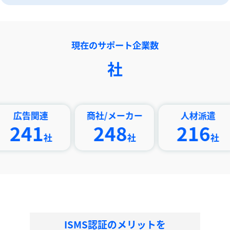
現在のサポート企業数
社
関連
商社/メーカー
人材派遣
印
1
248
216
社
社
社
ISMS認証のメリットを