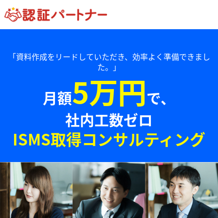
「資料作成をリードしていただき、効率よく準備できまし
た。」
5万円
月額
で、
社内工数ゼロ
ISMS取得コンサルティング