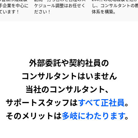
を活かし大手企業を中心に
ケジュール調整はお任せく
し、コンサ
サポートしています！
ださい！
体系を構築
外部委託や契約社員の
コンサルタントはいません
当社のコンサルタント、
サポートスタッフは
すべて正社員
。
そのメリットは
多岐にわたります
。