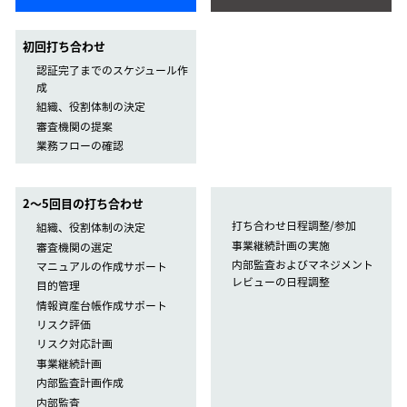
初回打ち合わせ
認証完了までのスケジュール作
成
組織、役割体制の決定
審査機関の提案
業務フローの確認
2〜5回目の打ち合わせ
打ち合わせ日程調整/参加
組織、役割体制の決定
事業継続計画の実施
審査機関の選定
内部監査およびマネジメント
マニュアルの作成サポート
レビューの日程調整
目的管理
情報資産台帳作成サポート
リスク評価
リスク対応計画
事業継続計画
内部監査計画作成
内部監査