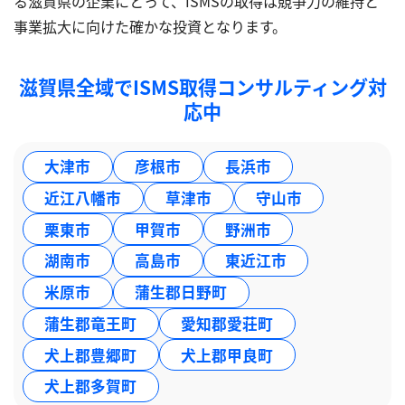
る滋賀県の企業にとって、ISMSの取得は競争力の維持と
事業拡大に向けた確かな投資となります。
滋賀県全域でISMS取得コンサルティング対
応中
大津市
彦根市
長浜市
近江八幡市
草津市
守山市
栗東市
甲賀市
野洲市
湖南市
高島市
東近江市
米原市
蒲生郡日野町
蒲生郡竜王町
愛知郡愛荘町
犬上郡豊郷町
犬上郡甲良町
犬上郡多賀町