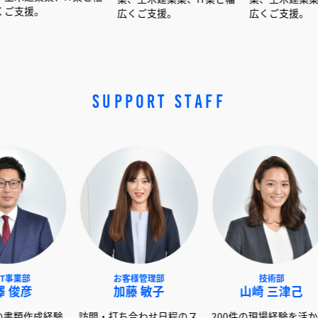
広くご支援。
広くご支援。
SUPPORT STAFF
NEXT事業部
お客様管理部
赤澤 俊彦
加藤 敏子
山崎
600社以上の書類作成経験
訪問・打ち合わせ日程のス
200件の現