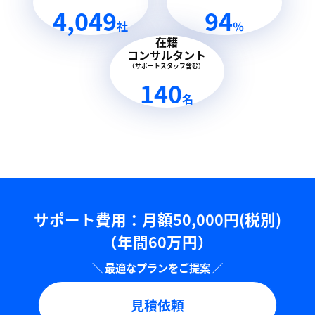
4,049
94
社
％
在籍
コンサルタント
（サポートスタッフ含む）
140
名
サポート費用：⽉額50,000円(税別)
（年間60万円）
見積依頼