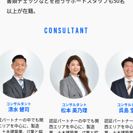
書類チェックなどを担うサポートスタッフも50名
以上が在籍。
CONSULTANT
タント
コンサルタント
コンサルタント
健司
松本 美乃理
呉島 堂真
ーの中でも関
認証パートナーの中でも関
認証パートナーの中でも関
心に、製造
西エリアを中心に、製造
西エリアを中心に、製造
、IT業と幅
業、土木建築業、IT業と幅
業、土木建築業、IT業と幅