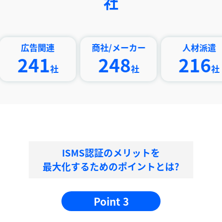
社
告関連
商社/メーカー
人材派遣
41
248
216
社
社
社
ISMS認証のメリットを
最大化するためのポイントとは?
Point 3