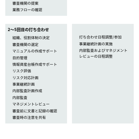
審査機関の提案
業務フローの確認
2〜5回目の打ち合わせ
打ち合わせ日程調整/参加
組織、役割体制の決定
事業継続計画の実施
審査機関の選定
内部監査およびマネジメント
マニュアルの作成サポート
レビューの日程調整
目的管理
情報資産台帳作成サポート
リスク評価
リスク対応計画
事業継続計画
内部監査計画作成
内部監査
マネジメントレビュー
審査前に文書と記録の確認
審査時の注意を共有