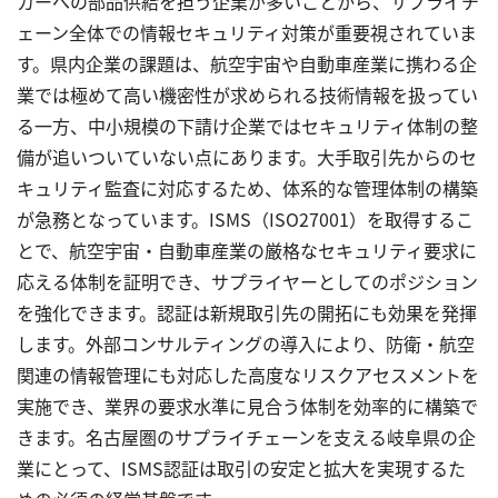
カーへの部品供給を担う企業が多いことから、サプライチ
ェーン全体での情報セキュリティ対策が重要視されていま
す。県内企業の課題は、航空宇宙や自動車産業に携わる企
業では極めて高い機密性が求められる技術情報を扱ってい
る一方、中小規模の下請け企業ではセキュリティ体制の整
備が追いついていない点にあります。大手取引先からのセ
キュリティ監査に対応するため、体系的な管理体制の構築
が急務となっています。ISMS（ISO27001）を取得するこ
とで、航空宇宙・自動車産業の厳格なセキュリティ要求に
応える体制を証明でき、サプライヤーとしてのポジション
を強化できます。認証は新規取引先の開拓にも効果を発揮
します。外部コンサルティングの導入により、防衛・航空
関連の情報管理にも対応した高度なリスクアセスメントを
実施でき、業界の要求水準に見合う体制を効率的に構築で
きます。名古屋圏のサプライチェーンを支える岐阜県の企
業にとって、ISMS認証は取引の安定と拡大を実現するた