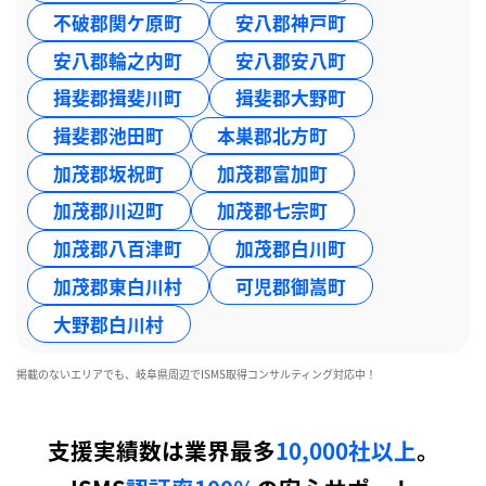
不破郡関ケ原町
安八郡神戸町
安八郡輪之内町
安八郡安八町
揖斐郡揖斐川町
揖斐郡大野町
揖斐郡池田町
本巣郡北方町
加茂郡坂祝町
加茂郡富加町
加茂郡川辺町
加茂郡七宗町
加茂郡八百津町
加茂郡白川町
加茂郡東白川村
可児郡御嵩町
大野郡白川村
掲載のないエリアでも、岐阜県周辺でISMS取得コンサルティング対応中！
支援実績数は業界最多
10,000社以上
。