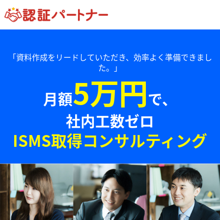
「資料作成をリードしていただき、効率よく準備できまし
た。」
5万円
月額
で、
社内工数ゼロ
ISMS取得コンサルティング