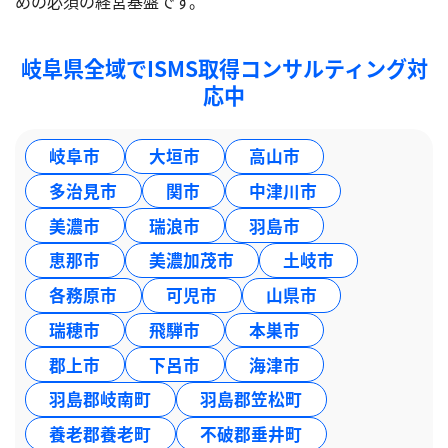
めの必須の経営基盤です。
岐阜県全域でISMS取得コンサルティング対
応中
岐阜市
大垣市
高山市
多治見市
関市
中津川市
美濃市
瑞浪市
羽島市
恵那市
美濃加茂市
土岐市
各務原市
可児市
山県市
瑞穂市
飛騨市
本巣市
郡上市
下呂市
海津市
羽島郡岐南町
羽島郡笠松町
養老郡養老町
不破郡垂井町