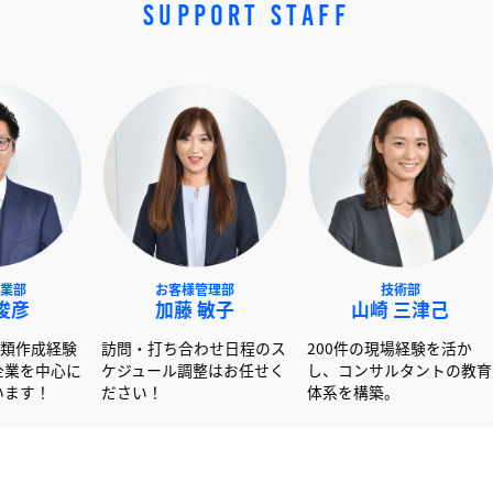
SUPPORT STAFF
NEXT事業部
お客様管理部
技術
赤澤 俊彦
加藤 敏子
山崎 
00社以上の書類作成経験
訪問・打ち合わせ日程のス
200件の現場
活かし大手企業を中心に
ケジュール調整はお任せく
し、コンサル
ポートしています！
ださい！
体系を構築。