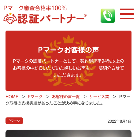
Pマーク審査合格率100%
Pマークお客様の声
Pマークの認証パートナーとして、契約継続率94%以上の
お客様の中からいただいた嬉しいお声を、一部紹介させて
いただきます。
HOME
>
Pマーク
>
お客様の声一覧
>
サービス業
>
Ｐマー
ク取得の支援実績があったことが決め手になりました。
Pマーク
2022年8月1日