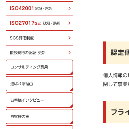
ISO42001
認証･更新
ISO27017
認証･更新
など
SCS評価制度
認定
複数規格の認証･更新
コンサルティング費用
個人情報の
選ばれる理由
関して事業
お客様インタビュー
プラ
お客様の声