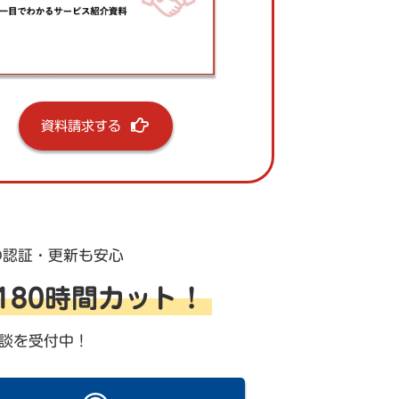
資料請求する
の認証・更新も安心
を180時間カット！
談を受付中！