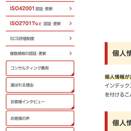
ISO42001
認証･更新
ISO27017
認証･更新
など
SCS評価制度
個人
複数規格の認証･更新
コンサルティング費用
個人情報が
選ばれる理由
インデック
を付けるこ
お客様インタビュー
お客様の声
個人