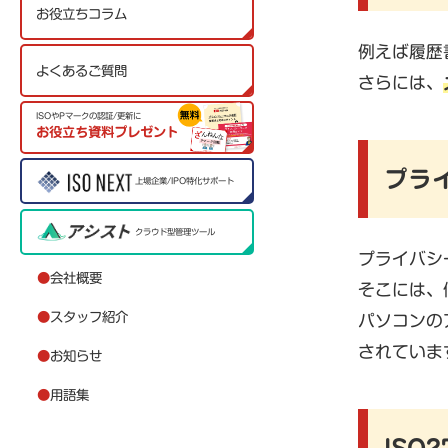
お役立ちコラム
例えば履歴
よくあるご質問
さらには、
ISOやPマークの認証/更新に
お役立ち資料プレゼント
プラ
上場企業/IPO特化サポート
クラウド型管理ツール
プライバシ
●
会社概要
そこには、
●
スタッフ紹介
パソコンの
されていま
●
お知らせ
●
用語集
ISO