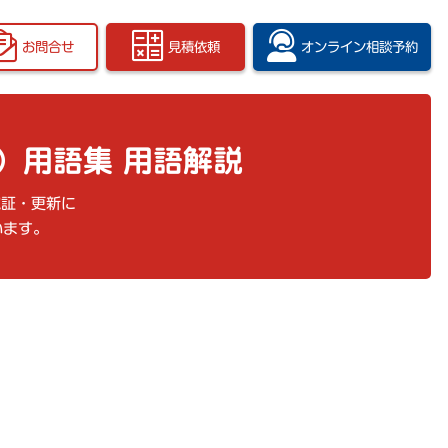
お問合せ
見積依頼
オンライン
相談予約
）用語集 用語解説
認証・更新に
います。