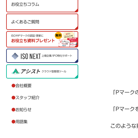
お役立ちコラム
よくあるご質問
ISOやPマークの認証/更新に
お役立ち資料プレゼント
上場企業/IPO特化サポート
クラウド型管理ツール
●
会社概要
「Pマーク
●
スタッフ紹介
「Pマーク
●
お知らせ
●
用語集
このような