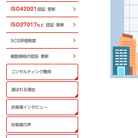
ISO42001
認証･更新
ISO27017
認証･更新
など
SCS評価制度
複数規格の認証･更新
コンサルティング費用
選ばれる理由
お客様インタビュー
お客様の声