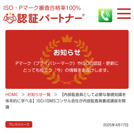
ISO・Pマーク審査合格率100%
お知らせ
Pマーク（プライバシーマーク）やISOの認証・更新に
とっても役立つ『今』の情報をお届けします。
HOME
>
お知らせ一覧
>
【内部監査員として必要な基礎知識を
体系的に学べる】ISO/ISMSコンサル会社が内部監査員養成講座を開
講
プレスリリース
2025年4月17日