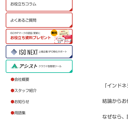
お役立ちコラム
よくあるご質問
ISOやPマークの認証/更新に
お役立ち資料プレゼント
上場企業/IPO特化サポート
クラウド型管理ツール
●
会社概要
「インドネ
●
スタッフ紹介
結論からお
●
お知らせ
●
用語集
なぜなら、