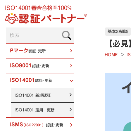
ISO14001審査合格率100%
基本の知識
【必見
Pマーク
認証･更新
HOME
>
I
ISO9001
認証･更新
ISO14001
認証･更新
ISO14001
新規認証
ISO14001
運用・更新
ISMS
認証･更新
（ISO27001）