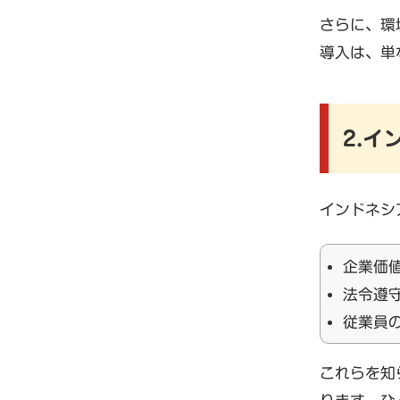
さらに、環
導入は、単
2.イ
インドネシ
企業価
法令遵
従業員
これらを知