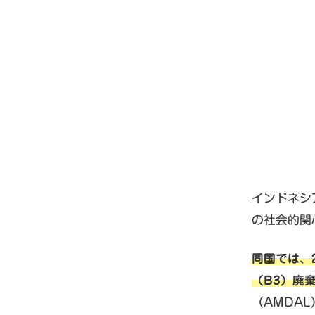
インドネシ
の社会的関
同国では、2
（B3）廃
（AMDA