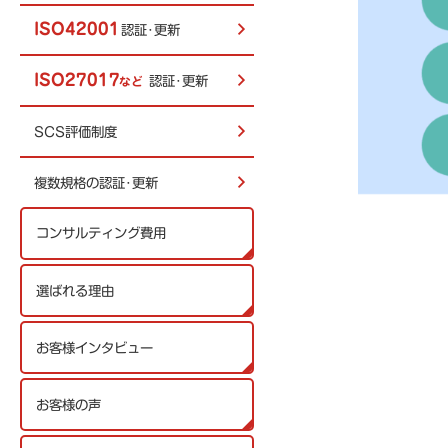
ISO42001
認証･更新
ISO27017
認証･更新
など
SCS評価制度
複数規格の認証･更新
コンサルティング費用
選ばれる理由
お客様インタビュー
お客様の声