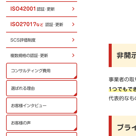
ISO42001
認証･更新
ISO27017
認証･更新
など
SCS評価制度
非開
複数規格の認証･更新
コンサルティング費用
事業者の取
選ばれる理由
1つでもで
代表的なも
お客様インタビュー
お客様の声
プラ