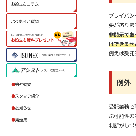
お役立ちコラム
プライバシ
よくあるご質問
要がありま
非開示であ
ISOやPマークの認証/更新に
お役立ち資料プレゼント
はできませ
例えば受託
上場企業/IPO特化サポート
クラウド型管理ツール
例外
●
会社概要
●
スタッフ紹介
受託業務で
●
お知らせ
ぶ可能性の
●
用語集
判断がしづ