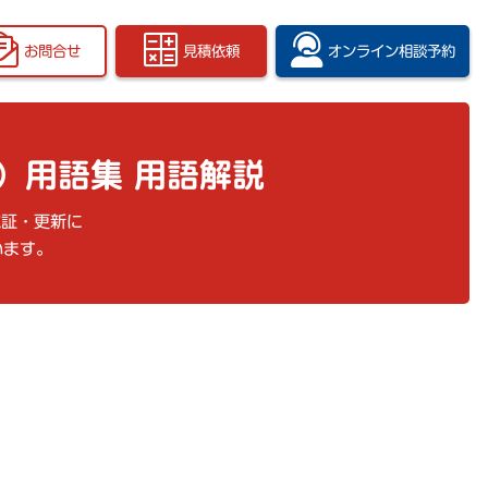
お問合せ
見積依頼
オンライン
相談予約
）用語集 用語解説
認証・更新に
います。