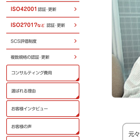
ISO42001
認証･更新
ISO27017
認証･更新
など
SCS評価制度
複数規格の認証･更新
コンサルティング費用
選ばれる理由
お客様インタビュー
お客様の声
元々