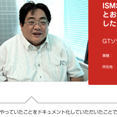
IS
とお
した
GTソ
業種：
所在地：
やっていたことをドキュメント化していただいたこと