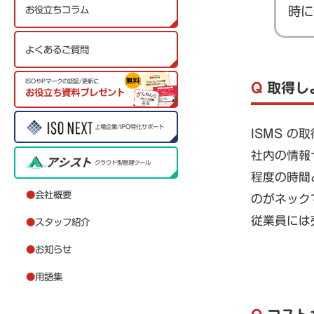
お役立ちコラム
時に
よくあるご質問
ISOやPマークの認証/更新に
Q
取得し
お役立ち資料プレゼント
上場企業/IPO特化サポート
ISMS 
社内の情報
クラウド型管理ツール
程度の時間
●
会社概要
のがネック
従業員には
●
スタッフ紹介
●
お知らせ
●
用語集