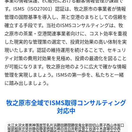
事業の情報保護、EC販売における顧客情報管理が課題で
す。ISMS（ISO27001）認証は、牧之原市の事業者が情報
管理の国際基準を導入し、茶と空港のまちとしての信頼を
確立する手段です。当社のISMSコンサルティングは、牧
之原市の茶業・空港関連事業者向けに、コスト効率を重視
した現実的な管理策の選定で、投資対効果の高い体制を実
現いたします。認証の維持運用を続けることで、セキュリ
ティ対策の費用対効果を見極め、投資の最適化を図ること
が可能になります。牧之原台地のように広大で確かな情報
管理を実現しましょう。ISMSの第一歩を、私たちと一緒
に踏み出しましょう。
牧之原市全域でISMS取得コンサルティング
対応中
大江
大沢
大寄
男神
落居
笠名
片浜
勝田
勝間
勝俣
鬼女新田
切山
黒子
西山寺
坂口
坂部
相良
汐見台
静谷
静波
地頭方
嶋
白井
白井
新庄
菅ケ谷
須々木
道場
中
中西