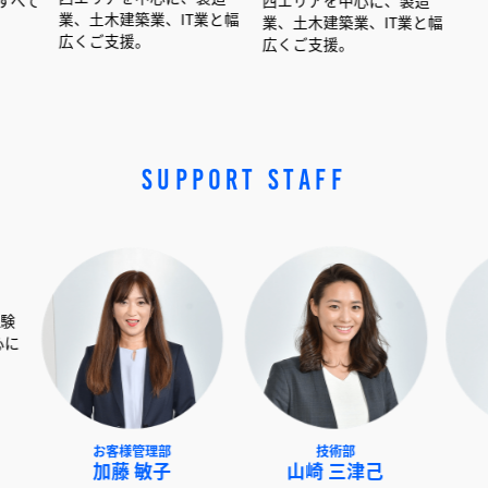
、土木建築業、IT業と幅
業、土木建築業、IT業と幅
業、土木建築業
くご支援。
広くご支援。
広くご支援。
SUPPORT STAFF
EXT事業部
お客様管理部
技術部
澤 俊彦
加藤 敏子
山崎 三津己