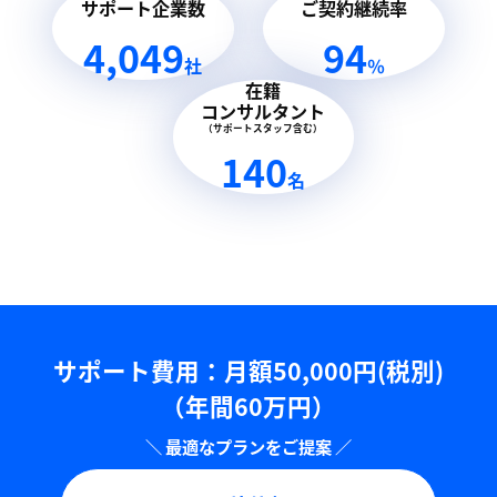
サポート企業数
ご契約継続率
4,049
94
社
％
在籍
コンサルタント
（サポートスタッフ含む）
140
名
サポート費用：⽉額50,000円(税別)
（年間60万円）