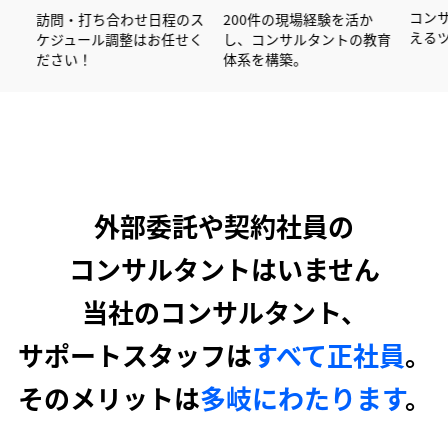
上の書類作成経験
訪問・打ち合わせ日程のス
200件の現場経験を活
手企業を中心に
ケジュール調整はお任せく
し、コンサルタントの
ています！
ださい！
体系を構築。
外部委託や契約社員の
コンサルタントはいません
当社のコンサルタント、
サポートスタッフは
すべて正社員
。
そのメリットは
多岐にわたります
。