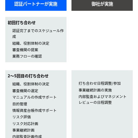
認証パートナーが実施
御社が実施
初回打ち合わせ
認証完了までのスケジュール作
成
組織、役割体制の決定
審査機関の提案
業務フローの確認
2〜5回目の打ち合わせ
打ち合わせ日程調整/参加
組織、役割体制の決定
事業継続計画の実施
審査機関の選定
内部監査およびマネジメント
マニュアルの作成サポート
レビューの日程調整
目的管理
情報資産台帳作成サポート
リスク評価
リスク対応計画
事業継続計画
内部監査計画作成