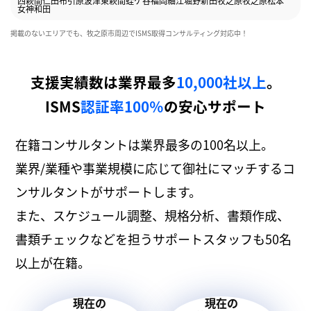
西萩間
仁田
布引原
波津
東萩間
蛭ケ谷
福岡
細江
堀野新田
牧之原
牧之原
松本
女神
和田
掲載のないエリアでも、牧之原市周辺でISMS取得コンサルティング対応中！
支援実績数は業界最多
10,000社以上
。
ISMS
認証率100％
の安心サポート
在籍コンサルタントは業界最多の100名以上。
業界/業種や事業規模に応じて御社にマッチするコ
ンサルタントがサポートします。
また、スケジュール調整、規格分析、書類作成、
書類チェックなどを担うサポートスタッフも50名
以上が在籍。
現在の
現在の