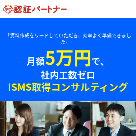
「資料作成をリードしていただき、効率よく準備できまし
た。」
5万円
月額
で、
社内工数ゼロ
ISMS取得コンサルティング