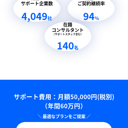
サポート企業数
ご契約継続率
4,049
94
社
％
在籍
コンサルタント
（サポートスタッフ含む）
140
名
サポート費用：⽉額50,000円(税別)
（年間60万円）