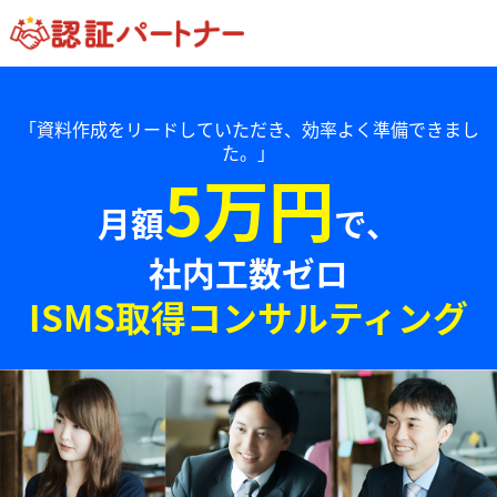
「資料作成をリードしていただき、効率よく準備できまし
た。」
5万円
月額
で、
社内工数ゼロ
ISMS取得コンサルティング