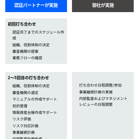
認証パートナーが実施
御社が実施
初回打ち合わせ
認証完了までのスケジュール作
成
組織、役割体制の決定
審査機関の提案
業務フローの確認
2〜5回目の打ち合わせ
打ち合わせ日程調整/参加
組織、役割体制の決定
事業継続計画の実施
審査機関の選定
内部監査およびマネジメント
マニュアルの作成サポート
レビューの日程調整
目的管理
情報資産台帳作成サポート
リスク評価
リスク対応計画
事業継続計画
内部監査計画作成