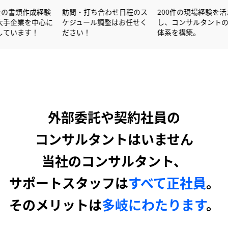
600社以上の書類作成経験
訪問・打ち合わせ日程のス
200件
を活かし大手企業を中心に
ケジュール調整はお任せく
し、コン
サポートしています！
ださい！
体系を構
外部委託や契約社員の
コンサルタントはいません
当社のコンサルタント、
サポートスタッフは
すべて正社員
。
そのメリットは
多岐にわたります
。