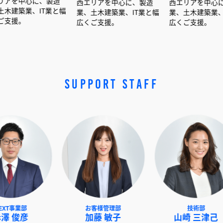
に、製造
西エリアを中心に、製造
西エリアを中心に、製造
IT業と幅
業、土木建築業、IT業と幅
業、土木建築業、IT業と幅
広くご支援。
広くご支援。
SUPPORT STAFF
NEXT事業部
お客様管理部
赤澤 俊彦
加藤 敏子
山