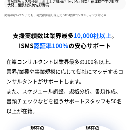
井尻
謡坂
大久後
小原
上恵土
上之郷
顔戸
小和沢
西洞
次月
宿
津橋
中
中切
比衣
伏見
古屋敷
前沢
美佐野
御嵩
掲載のないエリアでも、可児郡御嵩町周辺でISMS取得コンサルティング対応中！
支援実績数は業界最多
10,000社以上
。
ISMS
認証率100％
の安心サポート
在籍コンサルタントは業界最多の100名以上。
業界/業種や事業規模に応じて御社にマッチするコ
ンサルタントがサポートします。
また、スケジュール調整、規格分析、書類作成、
書類チェックなどを担うサポートスタッフも50名
以上が在籍。
現在の
現在の