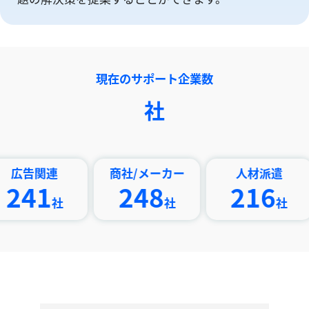
現在のサポート企業数
社
連
商社/メーカー
人材派遣
印刷
1
248
216
社
社
社