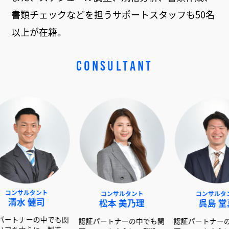
書類チェックなどを担うサポートスタッフも50名
以上が在籍。
CONSULTANT
ント
コンサルタント
コンサルタント
司
松本 美乃理
呉島 堂真
の中でも関
認証パートナーの中でも関
認証パートナーの中でも関