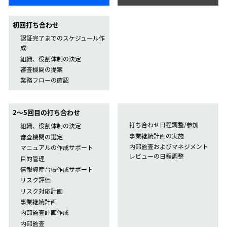
初回打ち合わせ
認証完了までのスケジュール作
成
組織、役割体制の決定
審査機関の提案
業務フローの確認
2〜5回目の打ち合わせ
打ち合わせ日程調整/参加
組織、役割体制の決定
事業継続計画の実施
審査機関の選定
内部監査およびマネジメント
マニュアルの作成サポート
レビューの日程調整
目的管理
情報資産台帳作成サポート
リスク評価
リスク対応計画
事業継続計画
内部監査計画作成
内部監査