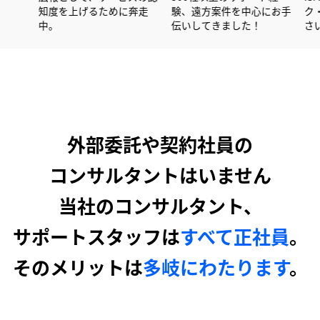
在はコンサルタン
知度を上げるために奔走
験、遠方案件を中心
を担当。
中。
伝いしてきました！
外部委託や契約社員の
コンサルタントはいません
当社のコンサルタント、
サポートスタッフは
すべて正社員
。
そのメリットは
多岐にわたります
。