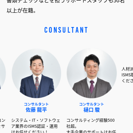
書類チェックなどを担うサポートスタッフも50名
以上が在籍。
CONSULTANT
コンサルタ
コンサルタント
コンサルタント
島岡 未
佐藤 龍平
樋口 駿
人材派遣業・印刷
ム・IT・ソフトウェ
コンサルティング経験500
ISMS取得・運用
のISMS認証・運用
社超。
ください！
任せください！
大手企業のサポートはお任