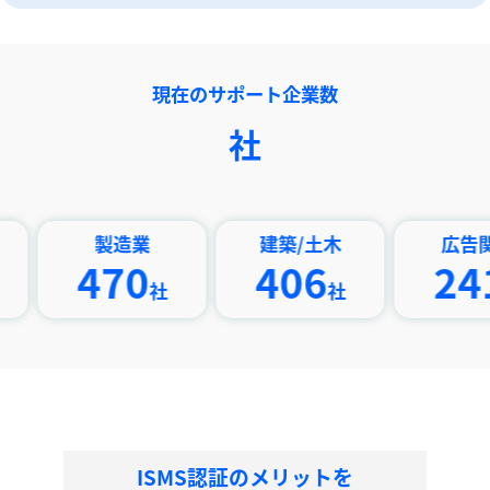
現在のサポート企業数
社
製造業
建築/土木
広告関連
470
406
241
社
社
社
ISMS認証のメリットを