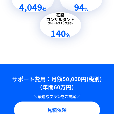
4,049
94
社
％
在籍
コンサルタント
（サポートスタッフ含む）
140
名
サポート費用：⽉額50,000円(税別)
（年間60万円）
見積依頼