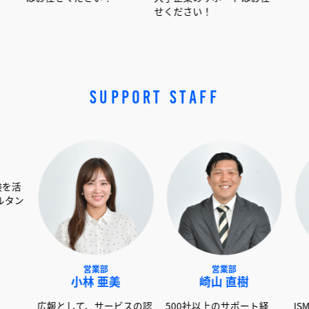
せください！
SUPPORT STAFF
技術部
営業部
営業部
小林 和貴
小林 亜美
崎山 直樹
以上の現場経験を活
広報として、サービスの認
500社以上のサポー