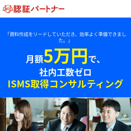
「資料作成をリードしていただき、効率よく準備できまし
た。」
5万円
月額
で、
社内工数ゼロ
ISMS取得コンサルティング