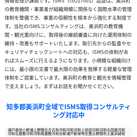
情報管理が課題です。ISMS（ISO27001）認証は、美浜町
の教育機関・事業者が組織規模に関係なく国際水準の管理
体制を整備でき、事業の信頼性を根本から強化する制度で
す。当社のISMSコンサルティングは、美浜町の教育機
関・観光業向けに、取得後の継続審査に向けた運用体制の
維持・改善もサポートいたします。取引先からの監査やセ
キュリティチェックシートへの対応も、ISMSの体制があ
ればスムーズに行えるようになります。小規模な組織向け
には、最小限の文書で最大限の効果を発揮する軽量な管理
体制をご提案しています。美浜町の教育と観光を情報管理
で支えましょう。まずはお話をお聞かせください。
知多郡美浜町全域でISMS取得コンサルティ
ング対応中
浦戸
奥田
小野浦
上野間
北方
古布
河和
河和
河和上前田
河和
河和北田面
河和
河和北屋敷
河和
河和南屋敷
河和台
新浦戸
新栄
時志
豊丘
野間
布土
美浜緑苑