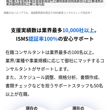
梅之郷
大宝
金岡
木場
古政成
新政成
竹之郷
飛島新田
飛島新田元起之郷
渚
西浜
東浜
服岡
政成
松之郷
三福
元起
掲載のないエリアでも、海部郡飛島村周辺でISMS取得コンサルティング対応中！
支援実績数は業界最多
10,000社以上
。
ISMS
認証率100％
の安心サポート
在籍コンサルタントは業界最多の100名以上。
業界/業種や事業規模に応じて御社にマッチするコ
ンサルタントがサポートします。
また、スケジュール調整、規格分析、書類作成、
書類チェックなどを担うサポートスタッフも50名
以上が在籍。
現在の
現在の