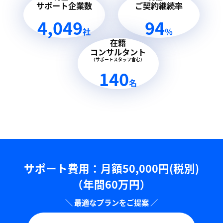
サポート企業数
ご契約継続率
4,049
94
社
％
在籍
コンサルタント
（サポートスタッフ含む）
140
名
サポート費用：⽉額50,000円(税別)
（年間60万円）