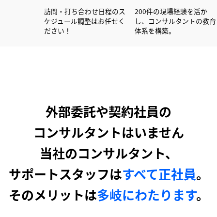
00社以上の書類作成経験
訪問・打ち合わせ日程のス
200件の現場
活かし大手企業を中心に
ケジュール調整はお任せく
し、コンサル
ポートしています！
ださい！
体系を構築。
外部委託や契約社員の
コンサルタントはいません
当社のコンサルタント、
サポートスタッフは
すべて正社員
。
そのメリットは
多岐にわたります
。