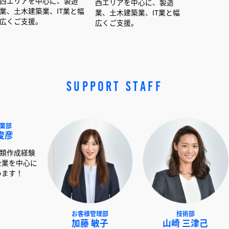
中心に、製造
西エリアを中心に、製造
西エリアを中心に、製
築業、IT業と幅
業、土木建築業、IT業と幅
業、土木建築業、IT業
。
広くご支援。
広くご支援。
SUPPORT STAFF
NEXT事業部
お客様管理部
技術
赤澤 俊彦
加藤 敏子
山崎 