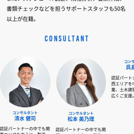
書類チェックなどを担うサポートスタッフも50名
以上が在籍。
CONSULTANT
サルタント
コンサルタント
コンサルタント
水 健司
松本 美乃理
呉島 堂真
ナーの中でも関
認証パートナーの中でも関
認証パートナーの中で