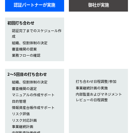
認証パートナーが実施
御社が実施
初回打ち合わせ
認証完了までのスケジュール作
成
組織、役割体制の決定
審査機関の提案
業務フローの確認
2〜5回目の打ち合わせ
打ち合わせ日程調整/参加
組織、役割体制の決定
事業継続計画の実施
審査機関の選定
内部監査およびマネジメント
マニュアルの作成サポート
レビューの日程調整
目的管理
情報資産台帳作成サポート
リスク評価
リスク対応計画
事業継続計画
内部監査計画作成