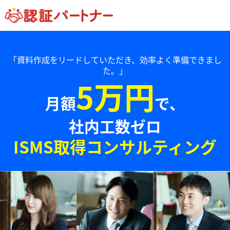
「資料作成をリードしていただき、効率よく準備できまし
た。」
5万円
月額
で、
社内工数ゼロ
ISMS取得コンサルティング