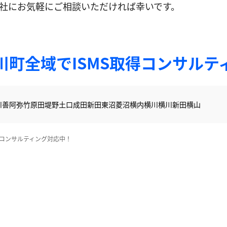
社にお気軽にご相談いただければ幸いです。
川町全域でISMS取得コンサルテ
川
善阿弥
竹原田
堤野
土口
成田新田
東沼
菱沼
横内
横川
横川新田
横山
得コンサルティング対応中！