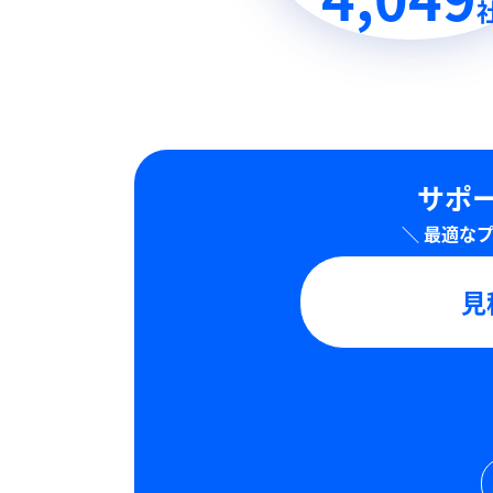
サポー
見