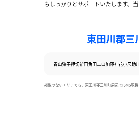
もしっかりとサポートいたします。当
東田川郡三
青山
猪子
押切新田
角田二口
加藤
神花
小尺
助
掲載のないエリアでも、東田川郡三川町周辺でISMS取