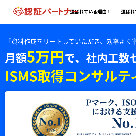
選ばれている理由１
選ばれ
「資料作成をリードしていただき、効率よく
5万円
月額
で、
社内工数
ISMS取得コンサルテ