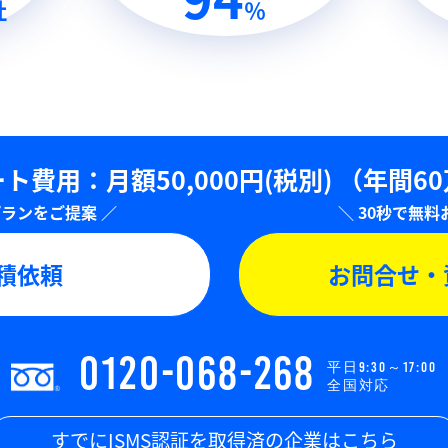
社
％
ト費用：⽉額50,000円(税別)
（年間6
積依頼
お問合せ・
0120-068-268
平日9:30～17:00
全国対応
すでにISMS認証を取得済の企業はこちら