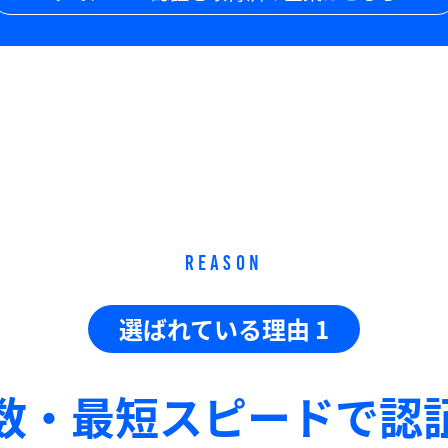
REASON
選ばれている理由 1
数・最短スピードで
認