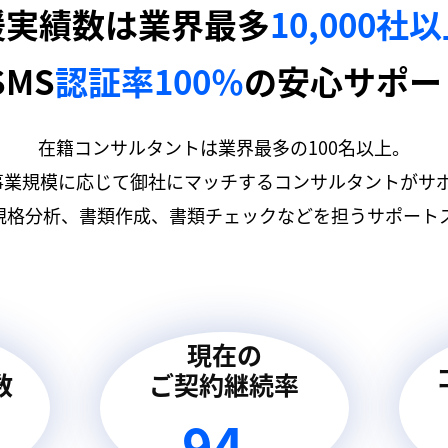
援実績数は業界最多
10,000社
SMS
認証率100％
の安心サポー
在籍コンサルタントは業界最多の100名以上。
事業規模に応じて御社にマッチするコンサルタントがサ
規格分析、書類作成、書類チェックなどを担うサポートス
現在の
数
ご契約継続率
94