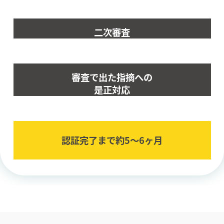
二次審査
審査で出た指摘への
是正対応
認証完了まで約5〜6ヶ⽉