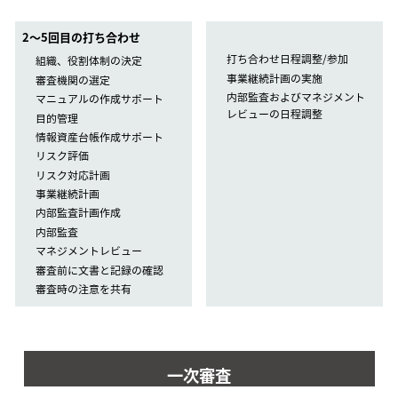
2〜5回目の打ち合わせ
打ち合わせ日程調整/参加
組織、役割体制の決定
事業継続計画の実施
審査機関の選定
内部監査およびマネジメント
マニュアルの作成サポート
レビューの日程調整
目的管理
情報資産台帳作成サポート
リスク評価
リスク対応計画
事業継続計画
内部監査計画作成
内部監査
マネジメントレビュー
審査前に文書と記録の確認
審査時の注意を共有
一次審査