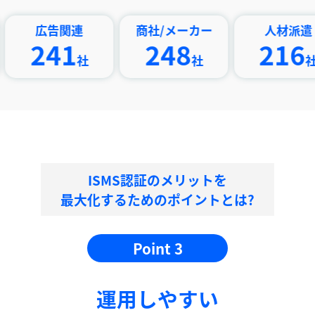
告関連
商社/メーカー
人材派遣
41
248
216
社
社
社
ISMS認証のメリットを
最大化するためのポイントとは?
Point 3
運⽤しやすい