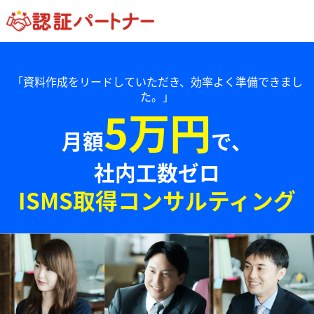
「資料作成をリードしていただき、効率よく準備できまし
た。」
5万円
月額
で、
社内工数ゼロ
ISMS取得コンサルティング