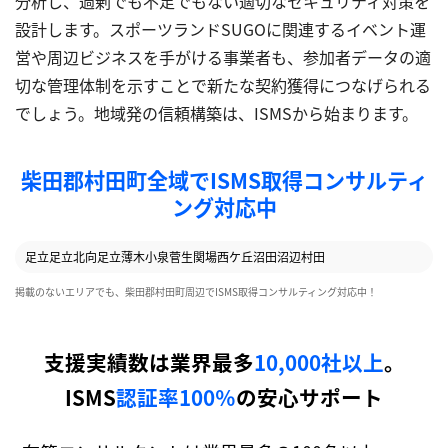
分析し、過剰でも不足でもない適切なセキュリティ対策を
設計します。スポーツランドSUGOに関連するイベント運
営や周辺ビジネスを手がける事業者も、参加者データの適
切な管理体制を示すことで新たな契約獲得につなげられる
でしょう。地域発の信頼構築は、ISMSから始まります。
柴田郡村田町全域でISMS取得コンサルティ
ング対応中
足立
足立北向
足立
薄木
小泉
菅生
関場
西ケ丘
沼田
沼辺
村田
掲載のないエリアでも、柴田郡村田町周辺でISMS取得コンサルティング対応中！
支援実績数は業界最多
10,000社以上
。
ISMS
認証率100％
の安心サポート