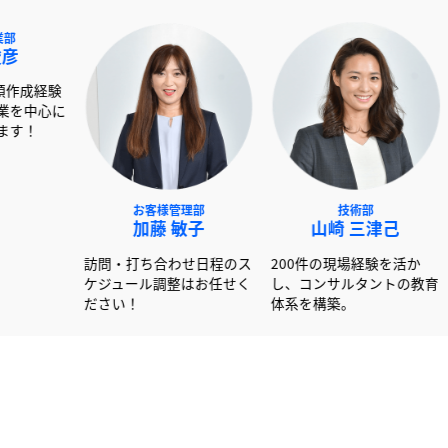
NEXT事業部
お客様管理部
技
赤澤 俊彦
加藤 敏子
山崎 
00社以上の書類作成経験
訪問・打ち合わせ日程のス
200件の現場
活かし大手企業を中心に
ケジュール調整はお任せく
し、コンサル
ポートしています！
ださい！
体系を構築。