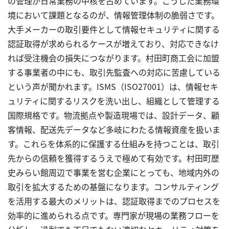
の管理が日常業務の中核を占めています。こうした業務環
境において課題となるのが、情報管理体制の脆弱さです。
大手メーカーの取引要件として情報セキュリティに関する
認証取得が求められるケースが増えており、対応できなけ
れば受注機会の損失につながります。村田町商工会に加盟
する事業者の中にも、取引先監査への対応に苦慮している
という声が聞かれます。ISMS（ISO27001）は、情報セキ
ュリティに関するリスクを洗い出し、組織として管理する
国際規格です。物流拠点や製造現場では、設計データ、顧
客情報、配送先データなど多岐にわたる情報資産を扱いま
す。これらを体系的に保護する仕組みを持つことは、取引
先からの信頼を獲得するうえで極めて有効です。村田町歴
史みらい館周辺で事業を営む企業にとっても、地域内外の
取引を拡大するための基盤になります。コンサルティング
を活用する最大のメリットは、認証取得までのプロセスを
効率的に進められる点です。専門家が現場の業務フローを