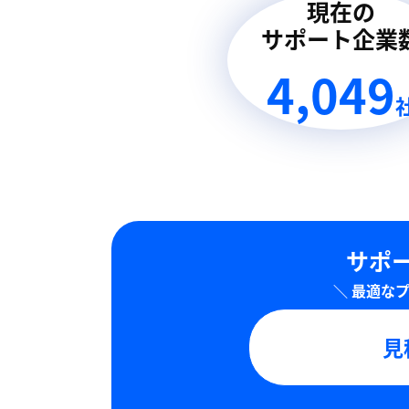
現在の
サポート企業
4,049
サポー
見