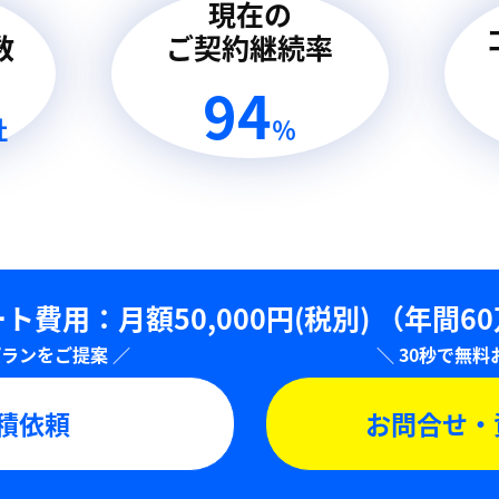
現在の
数
ご契約継続率
94
社
％
ト費用：⽉額50,000円(税別)
（年間6
積依頼
お問合せ・