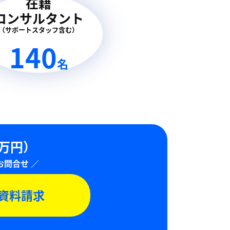
在籍
コンサルタント
（サポートスタッフ含む）
140
名
0万円）
資料請求