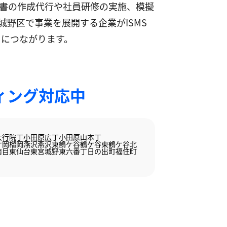
書の作成代行や社員研修の実施、模擬
野区で事業を展開する企業がISMS
とにつながります。
ィング対応中
大行院丁
小田原広丁
小田原山本丁
ケ岡
榴岡
燕沢
燕沢東
鶴ケ谷
鶴ケ谷東
鶴ケ谷北
南目
東仙台
東宮城野
東六番丁
日の出町
福住町