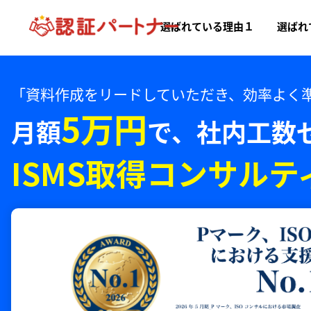
選ばれている理由１
選ばれ
「資料作成をリードしていただき、効率よく
5万円
月額
で、
社内工数
ISMS取得コンサルテ