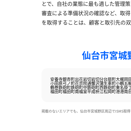
とで、自社の業態に最も適した管理策
審査による準備状況の確認など、取得
を取得することは、顧客と取引先の双
仙台市宮城
安養寺
銀杏町
出花
岩切
岩切分台
扇町
大梶
岡
小田原弓ノ町
花京院通
蟹沢
蒲生
車町
小鶴
五
鶴巻
鉄砲町
鉄砲町中
鉄砲町西
鉄砲町東
名掛
福田町
福田町南
福室
平成
枡江
松岡町
港
港
南
掲載のないエリアでも、仙台市宮城野区周辺でISMS取