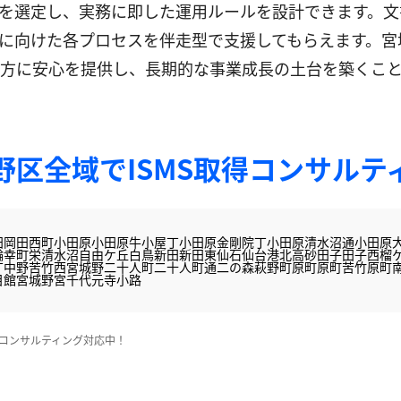
を選定し、実務に即した運用ルールを設計できます。文
に向けた各プロセスを伴走型で支援してもらえます。宮城
方に安心を提供し、長期的な事業成長の土台を築くこ
野区全域でISMS取得コンサルテ
田
岡田西町
小田原
小田原牛小屋丁
小田原金剛院丁
小田原清水沼通
小田原
輪
幸町
栄
清水沼
自由ケ丘
白鳥
新田
新田東
仙石
仙台港北
高砂
田子
田子西
榴
丁
中野
苦竹
西宮城野
二十人町
二十人町通
二の森
萩野町
原町
原町苦竹
原町
目館
宮城野
宮千代
元寺小路
得コンサルティング対応中！