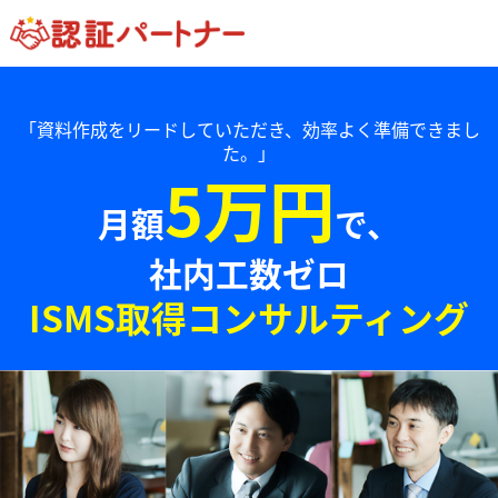
「資料作成をリードしていただき、効率よく準備できまし
た。」
5万円
月額
で、
社内工数ゼロ
ISMS取得コンサルティング