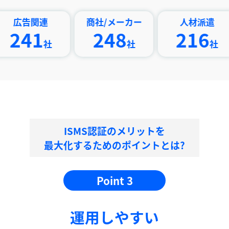
関連
商社/メーカー
人材派遣
印
1
248
216
社
社
社
ISMS認証のメリットを
最大化するためのポイントとは?
Point 3
運⽤しやすい