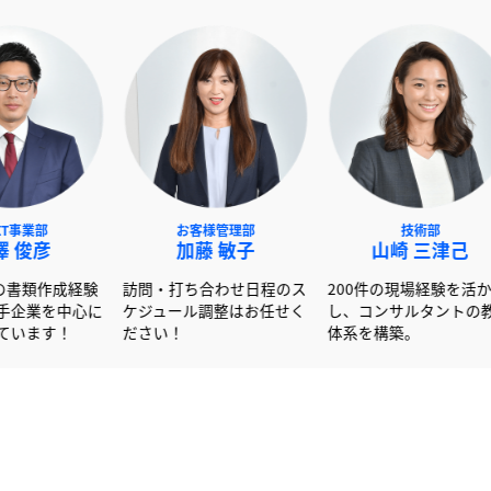
NEXT事業部
お客様管理部
赤澤 俊彦
加藤 敏子
山崎
600社以上の書類作成経験
訪問・打ち合わせ日程のス
200件の
を活かし大手企業を中心に
ケジュール調整はお任せく
し、コンサ
サポートしています！
ださい！
体系を構築