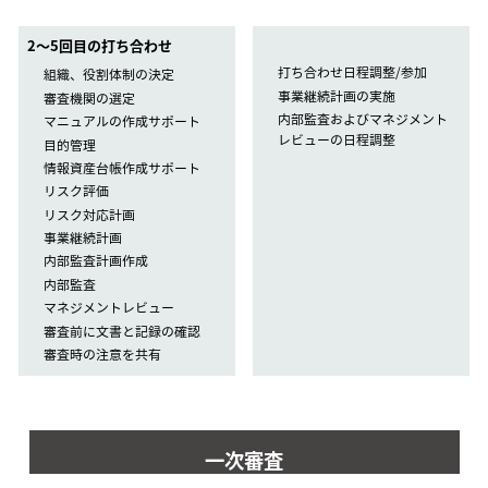
2〜5回目の打ち合わせ
打ち合わせ日程調整/参加
組織、役割体制の決定
事業継続計画の実施
審査機関の選定
内部監査およびマネジメント
マニュアルの作成サポート
レビューの日程調整
目的管理
情報資産台帳作成サポート
リスク評価
リスク対応計画
事業継続計画
内部監査計画作成
内部監査
マネジメントレビュー
審査前に文書と記録の確認
審査時の注意を共有
一次審査