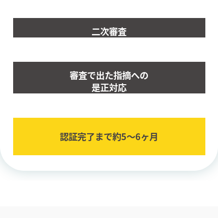
二次審査
審査で出た指摘への
是正対応
認証完了まで約5〜6ヶ⽉