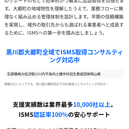
のサポートのもとで効率的かつ着実に認証取得を目指せま
す。大郷町の地域特性を理解したうえで、業務フローに無
理なく組み込める管理体制を設計します。早期の信頼構築
を実現し、域外の取引先からも選ばれる事業者へと成長す
るために、ISMSへの第一歩を踏み出しましょう。
黒川郡大郷町全域でISMS取得コンサルティ
ング対応中
石原
鶉崎
大松沢
粕川
川内
不来内
土橋
中村
羽生
東成田
味明
山崎
掲載のないエリアでも、黒川郡大郷町周辺でISMS取得コンサルティング対応中！
支援実績数は業界最多
10,000社以上
。
ISMS
認証率100％
の安心サポート