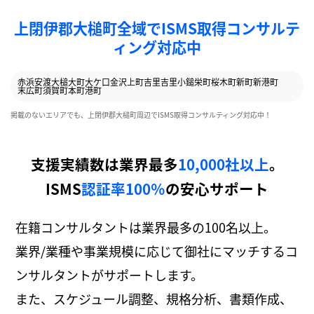
上閉伊郡大槌町全域でISMS取得コンサルテ
ィング対応中
赤浜
安渡
大槌
大町
大ケ口
金沢
上町
吉里吉里
小鎚
栄町
桜木町
新町
新港町
末広町
須賀町
本町
港町
掲載のないエリアでも、上閉伊郡大槌町周辺でISMS取得コンサルティング対応中！
支援実績数は業界最多
10,000社以上
。
ISMS
認証率100％
の安心サポート
在籍コンサルタントは業界最多の100名以上。
業界/業種や事業規模に応じて御社にマッチするコ
ンサルタントがサポートします。
また、スケジュール調整、規格分析、書類作成、