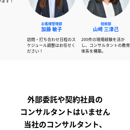
NEXT事業部
お客様管理部
技術
赤澤 俊彦
加藤 敏子
山崎 
00社以上の書類作成経験
訪問・打ち合わせ日程のス
200件の現場
活かし大手企業を中心に
ケジュール調整はお任せく
し、コンサル
ポートしています！
ださい！
体系を構築。
外部委託や契約社員の
コンサルタントはいません
当社のコンサルタント、