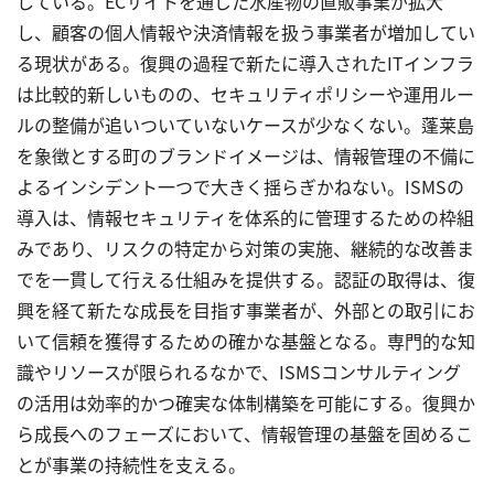
している。ECサイトを通じた水産物の直販事業が拡大
し、顧客の個人情報や決済情報を扱う事業者が増加してい
る現状がある。復興の過程で新たに導入されたITインフラ
は比較的新しいものの、セキュリティポリシーや運用ルー
ルの整備が追いついていないケースが少なくない。蓬莱島
を象徴とする町のブランドイメージは、情報管理の不備に
よるインシデント一つで大きく揺らぎかねない。ISMSの
導入は、情報セキュリティを体系的に管理するための枠組
みであり、リスクの特定から対策の実施、継続的な改善ま
でを一貫して行える仕組みを提供する。認証の取得は、復
興を経て新たな成長を目指す事業者が、外部との取引にお
いて信頼を獲得するための確かな基盤となる。専門的な知
識やリソースが限られるなかで、ISMSコンサルティング
の活用は効率的かつ確実な体制構築を可能にする。復興か
ら成長へのフェーズにおいて、情報管理の基盤を固めるこ
とが事業の持続性を支える。