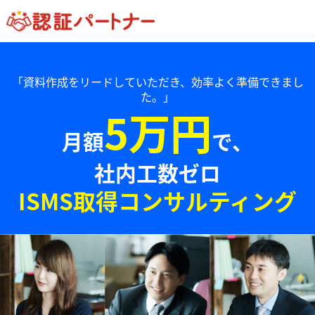
「資料作成をリードしていただき、効率よく準備できまし
た。」
5万円
月額
で、
社内工数ゼロ
ISMS取得コンサルティング