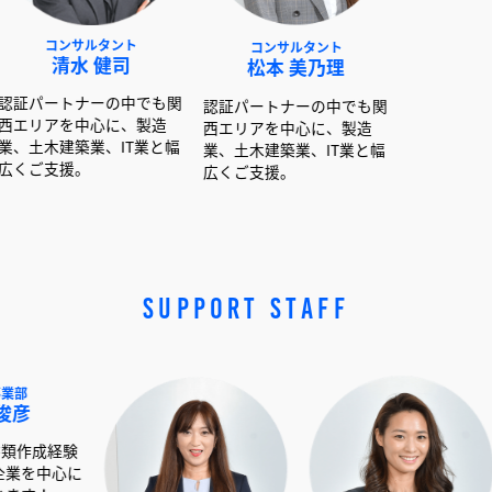
サルタント
コンサルタント
コンサルタント
水 健司
松本 美乃理
呉島 堂真
ナーの中でも関
認証パートナーの中でも関
認証パートナーの中で
中心に、製造
西エリアを中心に、製造
西エリアを中心に、製
築業、IT業と幅
業、土木建築業、IT業と幅
業、土木建築業、IT業
。
広くご支援。
広くご支援。
SUPPORT STAFF