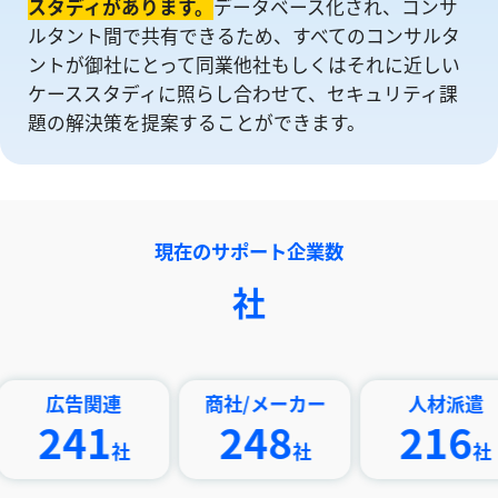
スタディがあります。
データベース化され、コンサ
ルタント間で共有できるため、すべてのコンサルタ
ントが御社にとって同業他社もしくはそれに近しい
ケーススタディに照らし合わせて、セキュリティ課
題の解決策を提案することができます。
現在のサポート企業数
社
告関連
商社/メーカー
人材派遣
41
248
216
社
社
社