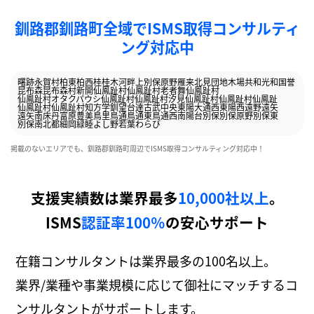
釧路郡釧路町全域でISMS取得コンサルティ
ング対応中
曙
跡永賀村
柏東
柏西
桂
桂木
河畔
上別保原野
雁来
北見団地
木場
共和
光和
国誉
昆布森
昆布森村
新開
仙鳳趾村
仙鳳趾村老者舞
仙鳳趾村
仙鳳趾村オタクパウシ
仙鳳趾村
仙鳳趾村汐見
仙鳳趾村
仙鳳趾村仙鳳趾
仙鳳趾村
仙鳳趾村知方学
釧望台
達古武
中央
東陽大通西
東陽西
遠野
遠矢
遠矢南
床丹
富原
豊美
鳥里
鳥通
鳥通東
鳥通西
南陽台
別保
別保原野
別保東
別保南
北都
細岡
緑
睦
よし野
若葉
わらび
掲載のないエリアでも、釧路郡釧路町周辺でISMS取得コンサルティング対応中！
支援実績数は業界最多
10,000社以上
。
ISMS
認証率100％
の安心サポート
在籍コンサルタントは業界最多の100名以上。
業界/業種や事業規模に応じて御社にマッチするコ
ンサルタントがサポートします。