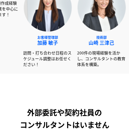
NEXT事業部
お客様管理部
技術部
赤澤 俊彦
加藤 敏子
山崎 三
0社以上の書類作成経験
訪問・打ち合わせ日程のス
200件の現場経
かし大手企業を中心に
ケジュール調整はお任せく
し、コンサルタ
ートしています！
ださい！
体系を構築。
外部委託や契約社員の
コンサルタントはいません