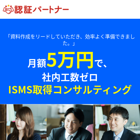
「資料作成をリードしていただき、効率よく準備できまし
た。」
5万円
月額
で、
社内工数ゼロ
ISMS取得コンサルティング