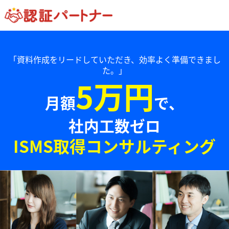
「資料作成をリードしていただき、効率よく準備できまし
た。」
5万円
月額
で、
社内工数ゼロ
ISMS取得コンサルティング