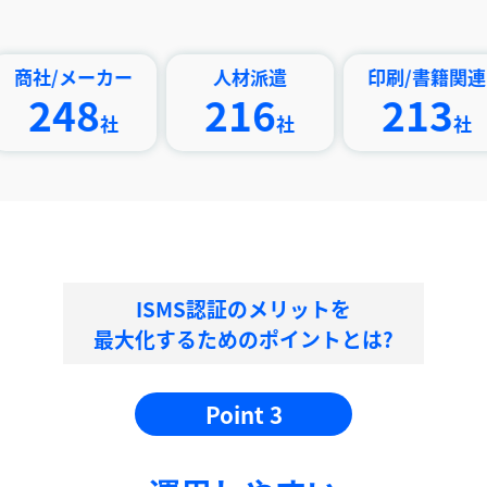
メーカー
人材派遣
印刷/書籍関連
48
216
213
社
社
社
ISMS認証のメリットを
最大化するためのポイントとは?
Point 3