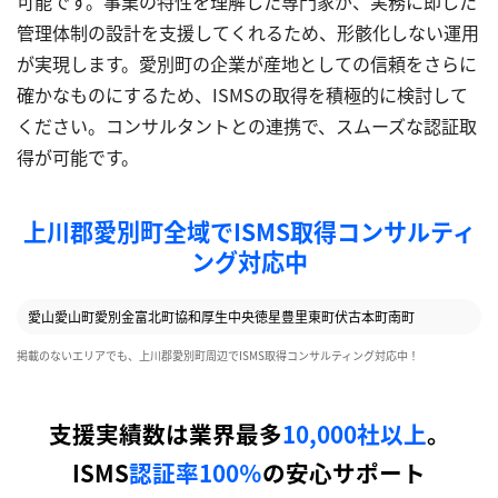
可能です。事業の特性を理解した専門家が、実務に即した
管理体制の設計を支援してくれるため、形骸化しない運用
が実現します。愛別町の企業が産地としての信頼をさらに
確かなものにするため、ISMSの取得を積極的に検討して
ください。コンサルタントとの連携で、スムーズな認証取
得が可能です。
上川郡愛別町全域でISMS取得コンサルティ
ング対応中
愛山
愛山町
愛別
金富
北町
協和
厚生
中央
徳星
豊里
東町
伏古
本町
南町
掲載のないエリアでも、上川郡愛別町周辺でISMS取得コンサルティング対応中！
支援実績数は業界最多
10,000社以上
。
ISMS
認証率100％
の安心サポート