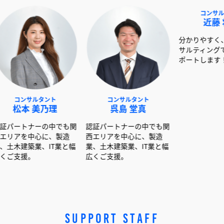
ルタント
コンサルタント
コンサルタント
美乃理
呉島 堂真
近藤 将平
ーの中でも関
認証パートナーの中でも関
分かりやすく、丁寧なコ
心に、製造
西エリアを中心に、製造
サルティングでお客様を
業、IT業と幅
業、土木建築業、IT業と幅
ポートします！
広くご支援。
SUPPORT STAFF