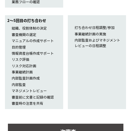
業務フローの確認
2〜5回目の打ち合わせ
打ち合わせ日程調整/参加
組織、役割体制の決定
事業継続計画の実施
審査機関の選定
内部監査およびマネジメント
マニュアルの作成サポート
レビューの日程調整
目的管理
情報資産台帳作成サポート
リスク評価
リスク対応計画
事業継続計画
内部監査計画作成
内部監査
マネジメントレビュー
審査前に文書と記録の確認
審査時の注意を共有