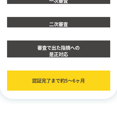
一次審査
二次審査
審査で出た指摘への
是正対応
認証完了まで約5〜6ヶ⽉