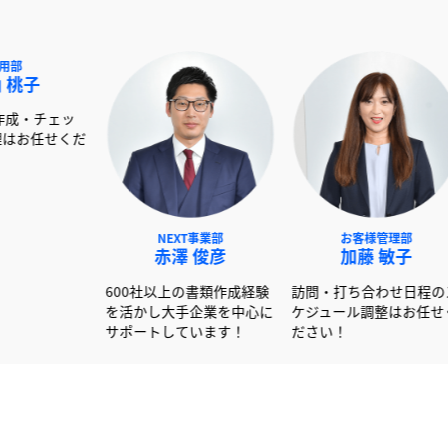
採用部
NEXT事業部
お客
岡山 桃子
赤澤 俊彦
加藤
ISMSの書類作成・チェッ
600社以上の書類作成経験
訪問・打ち
ク・品質管理はお任せくだ
を活かし大手企業を中心に
ケジュール
さい！
サポートしています！
ださい！