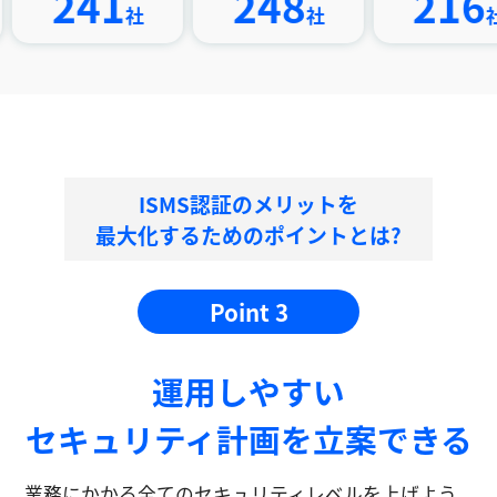
41
248
216
社
社
社
ISMS認証のメリットを
最大化するためのポイントとは?
Point 3
運⽤しやすい
セキュリティ計画を⽴案できる
業務にかかる全てのセキュリティレベルを上げよう