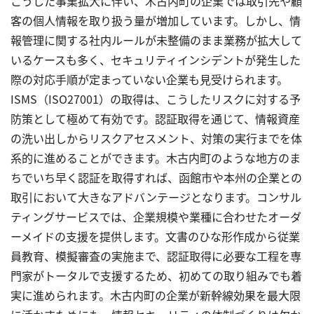
こうした事業拡大に伴い、木古内町の企業では取引先や顧
客の個人情報を取り扱う量が増加しています。しかし、情
報管理に関する社内ルールが未整備のまま業務が拡大して
いるケースも多く、セキュリティインシデントが発生した
際の対応手順が定まっていない企業も見受けられます。
ISMS（ISO27001）の取得は、こうしたリスクに対する予
防策として極めて有効です。認証取得を通じて、情報資産
の洗い出しからリスクアセスメント、対策の実行までを体
系的に進めることができます。木古内町のような地方のま
ちでいち早く認証を取得すれば、函館市や本州の企業との
取引において大きなアドバンテージとなります。コンサル
ティングサービスでは、企業規模や業種に合わせたオーダ
ーメイドの支援を提供します。文書のひな形作成から従業
員教育、模擬審査の実施まで、認証取得に必要な工程を専
門家がトータルで支援するため、初めての取り組みでも着
実に進められます。木古内町の企業が新幹線効果を最大限