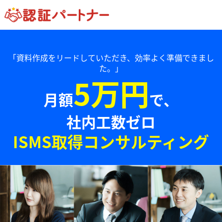
「資料作成をリードしていただき、効率よく準備できまし
た。」
5万円
月額
で、
社内工数ゼロ
ISMS取得コンサルティング