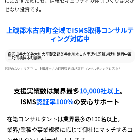
に活かすためにも、情報セキュリティの体制づくりは欠か
せない投資です。
上磯郡木古内町全域でISMS取得コンサルテ
ィング対応中
泉沢
瓜谷
大釜谷
大川
大平
御宮野
釜谷
亀川
木古内
幸連
札苅
新道
建川
鶴岡
中野
二乃岱
橋呉
本町
前浜
掲載のないエリアでも、上磯郡木古内町周辺でISMS取得コンサルティング対応中！
支援実績数は業界最多
10,000社以上
。
ISMS
認証率100％
の安心サポート
在籍コンサルタントは業界最多の100名以上。
業界/業種や事業規模に応じて御社にマッチするコ