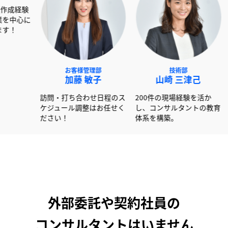
NEXT事業部
お客様管理部
技術
赤澤 俊彦
加藤 敏子
山崎 
00社以上の書類作成経験
訪問・打ち合わせ日程のス
200件の現場
活かし大手企業を中心に
ケジュール調整はお任せく
し、コンサル
ポートしています！
ださい！
体系を構築。
外部委託や契約社員の
コンサルタントはいません