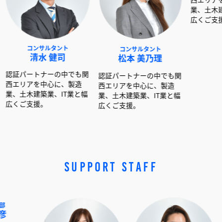
サルタント
コンサルタント
コンサルタント
水 健司
松本 美乃理
呉島 堂真
ナーの中でも関
認証パートナーの中でも関
認証パートナーの中で
中心に、製造
西エリアを中心に、製造
西エリアを中心に、製
築業、IT業と幅
業、土木建築業、IT業と幅
業、土木建築業、IT業
。
広くご支援。
広くご支援。
SUPPORT STAFF