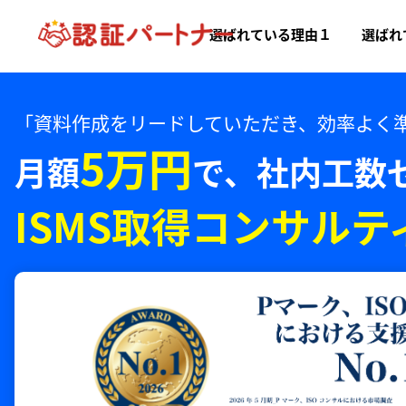
選ばれている理由１
選ばれ
「資料作成をリードしていただき、効率よく
5万円
月額
で、
社内工数
ISMS取得コンサルテ