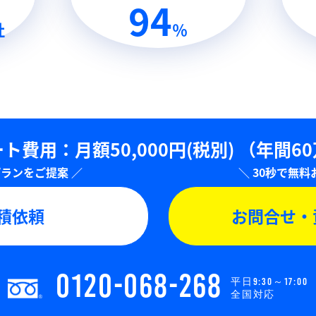
94
社
％
ト費用：⽉額50,000円(税別)
（年間6
積依頼
お問合せ・
0120-068-268
平日9:30～17:00
全国対応