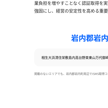
業負担を増やすことなく認証取得を実
強固にし、経営の安定性を高める重要
岩内郡岩内
相生
大浜
清住
栄
敷島内
高台
野束
東山
万代
御
掲載のないエリアでも、岩内郡岩内町周辺でISMS取得