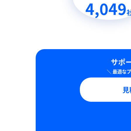
4,049
サポー
見