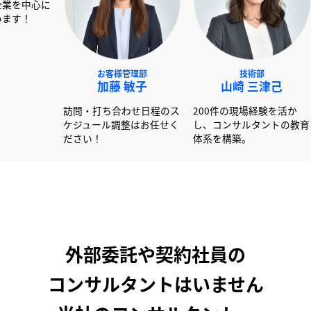
NEXT事業部
お客様管理部
技術
赤澤 俊彦
加藤 敏子
山崎 
00社以上の書類作成経験
訪問・打ち合わせ日程のス
200件の現場
活かし大手企業を中心に
ケジュール調整はお任せく
し、コンサル
ポートしています！
ださい！
体系を構築。
外部委託や契約社員の
コンサルタントはいません