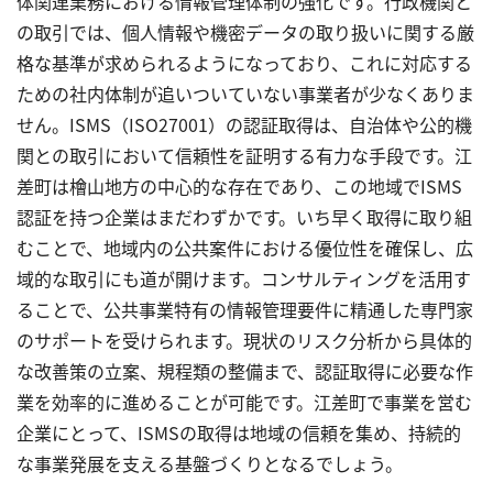
体関連業務における情報管理体制の強化です。行政機関と
の取引では、個人情報や機密データの取り扱いに関する厳
格な基準が求められるようになっており、これに対応する
ための社内体制が追いついていない事業者が少なくありま
せん。ISMS（ISO27001）の認証取得は、自治体や公的機
関との取引において信頼性を証明する有力な手段です。江
差町は檜山地方の中心的な存在であり、この地域でISMS
認証を持つ企業はまだわずかです。いち早く取得に取り組
むことで、地域内の公共案件における優位性を確保し、広
域的な取引にも道が開けます。コンサルティングを活用す
ることで、公共事業特有の情報管理要件に精通した専門家
のサポートを受けられます。現状のリスク分析から具体的
な改善策の立案、規程類の整備まで、認証取得に必要な作
業を効率的に進めることが可能です。江差町で事業を営む
企業にとって、ISMSの取得は地域の信頼を集め、持続的
な事業発展を支える基盤づくりとなるでしょう。