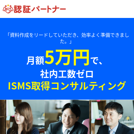
「資料作成をリードしていただき、効率よく準備できまし
た。」
5万円
月額
で、
社内工数ゼロ
ISMS取得コンサルティング