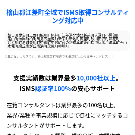
檜山郡江差町全域でISMS取得コンサルティ
ング対応中
朝日町
愛宕町
上野町
鰔川町
姥神町
江差港北埠頭
越前町
大澗町
小黒部町
尾山町
海岸町
柏町
鴎島
五厘沢町
新栄町
新地町
陣屋町
砂川
田沢町
津花町
とど川町
泊町
豊川町
中網町
中歌町
萩の岱
橋本町
東山
桧岱
伏木戸町
本町
円山
水堀町
緑丘
南が丘
南浜町
茂尻町
柳崎町
掲載のないエリアでも、檜山郡江差町周辺でISMS取得コンサルティング対応中！
支援実績数は業界最多
10,000社以上
。
ISMS
認証率100％
の安心サポート
在籍コンサルタントは業界最多の100名以上。
業界/業種や事業規模に応じて御社にマッチするコ
ンサルタントがサポートします。