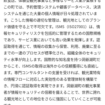
飲食店、体験型観光事業など多様なサービス業が集積する
この町では、予約管理システムや顧客データベース、決済
システムを通じた大量の個人情報が日々処理されていま
す。こうした情報の適切な管理は、観光地としてのブラン
ド価値を守る上で不可欠です。ISMS（ISO27001）は、情
報セキュリティリスクを包括的に管理するための国際規格
であり、サービス業においても高い効果を発揮します。認
証取得を通じて、情報の収集から保管、利用、廃棄に至る
までの一連のプロセスが標準化され、組織全体のセキュリ
ティ水準が向上します。国際的な知名度を持つ洞爺湖町だ
からこそ、ISMSの取得は海外からの信頼獲得にも直結し
ます。専門コンサルタントの支援を受ければ、観光業特有
の情報フローに対応した実効性のある管理体制を構築で
き、円滑に認証取得を実現できます。洞爺湖町の観光事業
者が情報セキュリティの信頼を備えることで、世界に誇れ
る観光地としての地位をさらに強固にしていくことが可能