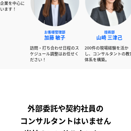
NEXT事業部
お客様管理部
技
赤澤 俊彦
加藤 敏子
山崎
600社以上の書類作成経験
訪問・打ち合わせ日程のス
200件の現
を活かし大手企業を中心に
ケジュール調整はお任せく
し、コンサ
サポートしています！
ださい！
体系を構築
外部委託や契約社員の
コンサルタントはいません