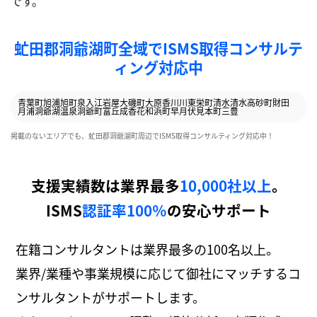
です。
虻田郡洞爺湖町全域でISMS取得コンサルテ
ィング対応中
青葉町
旭浦
旭町
泉
入江
岩屋
大磯町
大原
香川
川東
栄町
清水
清水
高砂町
財田
月浦
洞爺湖温泉
洞爺町
富丘
成香
花和
浜町
早月
伏見
本町
三豊
掲載のないエリアでも、虻田郡洞爺湖町周辺でISMS取得コンサルティング対応中！
支援実績数は業界最多
10,000社以上
。
ISMS
認証率100％
の安心サポート
在籍コンサルタントは業界最多の100名以上。
業界/業種や事業規模に応じて御社にマッチするコ
ンサルタントがサポートします。