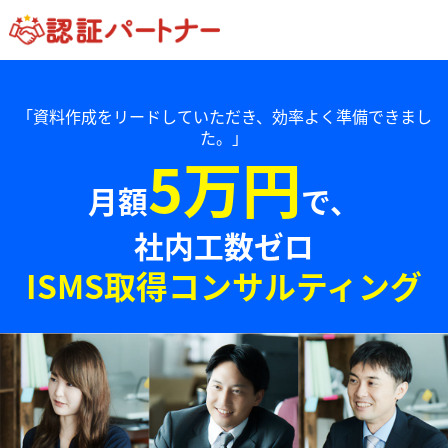
「資料作成をリードしていただき、効率よく準備できまし
た。」
5万円
月額
で、
社内工数ゼロ
ISMS取得コンサルティング