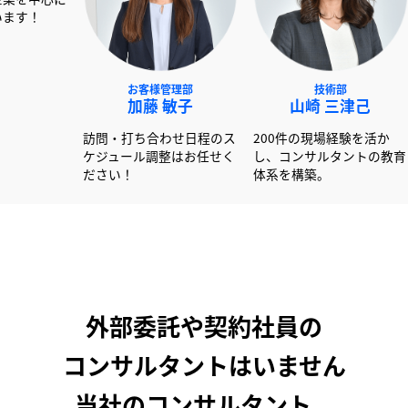
NEXT事業部
お客様管理部
技術
赤澤 俊彦
加藤 敏子
山崎 
00社以上の書類作成経験
訪問・打ち合わせ日程のス
200件の現場
活かし大手企業を中心に
ケジュール調整はお任せく
し、コンサル
ポートしています！
ださい！
体系を構築。
外部委託や契約社員の
コンサルタントはいません
当社のコンサルタント、