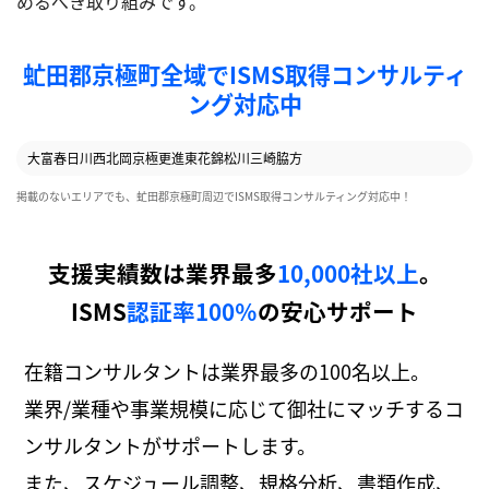
めるべき取り組みです。
虻田郡京極町全域でISMS取得コンサルティ
ング対応中
大富
春日
川西
北岡
京極
更進
東花
錦
松川
三崎
脇方
掲載のないエリアでも、虻田郡京極町周辺でISMS取得コンサルティング対応中！
支援実績数は業界最多
10,000社以上
。
ISMS
認証率100％
の安心サポート
在籍コンサルタントは業界最多の100名以上。
業界/業種や事業規模に応じて御社にマッチするコ
ンサルタントがサポートします。
また、スケジュール調整、規格分析、書類作成、