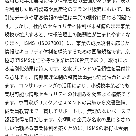
活用した事業展開に伴う情報管理の整備があります。湧水
を利用した飲料製造や農産物のブランド販売において、取
引先データや顧客情報の管理は事業の根幹に関わる問題で
す。しかし、社内のセキュリティ体制が未整備のまま事業
規模が拡大すると、情報管理上の脆弱性が生まれやすくな
ります。ISMS（ISO27001）は、事業の成長段階に応じた
情報セキュリティ体制を構築するための国際規格です。京
極町でISMS認証を持つ企業はほぼ皆無であり、取得によ
る差別化効果は絶大です。名水ブランドの信頼性を裏付け
る意味でも、情報管理体制の整備は重要な経営課題といえ
ます。コンサルティングの活用により、小規模事業者でも
実現可能な情報セキュリティの仕組みを効率よく構築でき
ます。専門家がリスクアセスメントの実施から文書整備、
従業員教育まで一貫してサポートし、無理のないペースで
認証取得を目指します。京極町の企業が名水の里にふさわ
しい信頼ある事業体制を築くために、ISMSの取得は今始