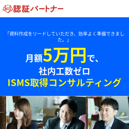
「資料作成をリードしていただき、効率よく準備できまし
た。」
5万円
月額
で、
社内工数ゼロ
ISMS取得コンサルティング