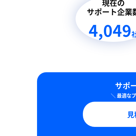
現在の
サポート企業
4,049
サポー
見