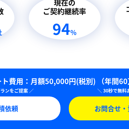
現在の
数
ご契約継続率
94
社
％
ト費用：⽉額50,000円(税別)
（年間6
積依頼
お問合せ・