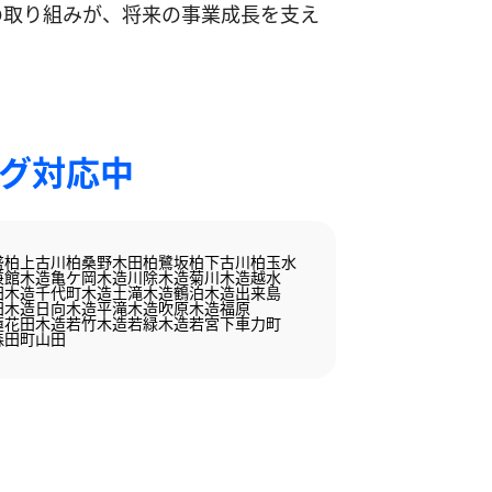
の取り組みが、将来の事業成長を支え
ング対応中
盛
柏上古川
柏桑野木田
柏鷺坂
柏下古川
柏玉水
兼館
木造亀ケ岡
木造川除
木造菊川
木造越水
田
木造千代町
木造土滝
木造鶴泊
木造出来島
田
木造日向
木造平滝
木造吹原
木造福原
蓮花田
木造若竹
木造若緑
木造若宮
下車力町
森田町山田