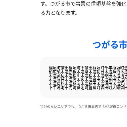
す。つがる市で事業の信頼基盤を強化
る力となります。
つがる市
稲垣町繁田
稲垣町下繁田
稲垣町千年
稲垣町
柏広須
木造赤根
木造曙
木造朝日
木造芦沼
木
木造菰槌
木造桜川
木造桜木
木造柴田
木造清
木造照日
木造筒木坂
木造豊田
木造永田
木造
木造房松
木造藤岡
木造藤田
木造増田
木造丸
下牛潟町
車力町
富萢町
豊富町
森田町大館
森
掲載のないエリアでも、つがる市周辺でISMS取得コン