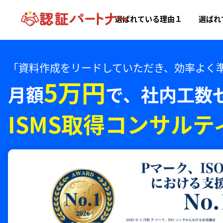
選ばれている理由１
選ばれ
「資料作成をリードしていただき、効率よく
5万円
月額
で、
社内工数
ISMS取得コンサルテ