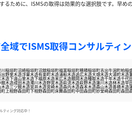
するために、ISMSの取得は効果的な選択肢です。早め
全域でISMS取得コンサルティ
豊川
稲垣町沼崎
稲垣町沼舘
稲垣町福富
稲垣町穂積
稲垣町吉出
牛潟町
柏稲
造出野里
木造浮巣
木造有楽町
木造浦船
木造追広
木造大畑
木造大湯町
木造
水
木造下遠山里
木造下福原
木造末広
木造館岡
木造種取
木造千年
木造千代
中館
木造成田
木造濁川
木造野宮
木造萩流
木造萩野
木造蓮川
木造林
木造早
山
木造三ツ館
木造宮井
木造宮崎
木造森内
木造森本
木造森山
木造善積
木造
田町上相野
森田町下相野
森田町床舞
森田町中田
森田町妙堂崎
森田町森田
サルティング対応中！