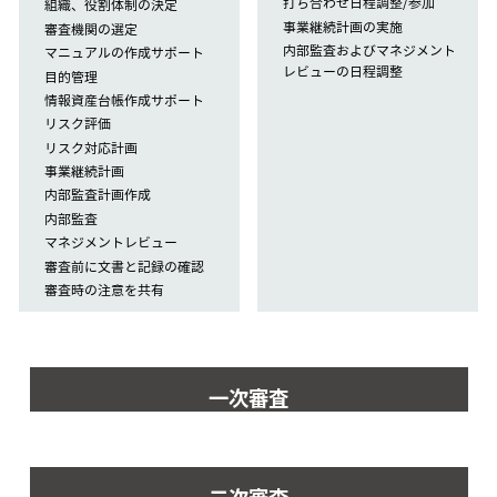
打ち合わせ日程調整/参加
組織、役割体制の決定
事業継続計画の実施
審査機関の選定
内部監査およびマネジメント
マニュアルの作成サポート
レビューの日程調整
目的管理
情報資産台帳作成サポート
リスク評価
リスク対応計画
事業継続計画
内部監査計画作成
内部監査
マネジメントレビュー
審査前に文書と記録の確認
審査時の注意を共有
一次審査
二次審査