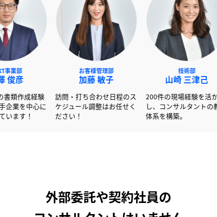
NEXT事業部
お客様管理部
赤澤 俊彦
加藤 敏子
山崎
600社以上の書類作成経験
訪問・打ち合わせ日程のス
200件の
を活かし大手企業を中心に
ケジュール調整はお任せく
し、コンサ
サポートしています！
ださい！
体系を構築
外部委託や契約社員の