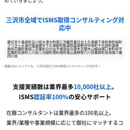
めていきましょう。
三沢市全域でISMS取得コンサルティング対
応中
朝日
天ケ森
泉町
五川目
大津
大町
岡三沢
織笠
春日台
上久保
越下
幸町
栄町
桜町
さつきヶ丘
淋代
塩釜
鹿中
下久保
新町
新森
砂森
高野沢
中央町
千代田町
富崎
根井
花園町
東岡三沢
東町
日の出
平畑
深谷
古間木
古間木山
細谷
堀口
本町
前平
松園町
松原町
三川目
三沢
緑町
港町
南町
南山
美野原
六川目
薬師町
谷地頭
八幡
四川目
掲載のないエリアでも、三沢市周辺でISMS取得コンサルティング対応中！
支援実績数は業界最多
10,000社以上
。
ISMS
認証率100％
の安心サポート
在籍コンサルタントは業界最多の100名以上。
業界/業種や事業規模に応じて御社にマッチするコ