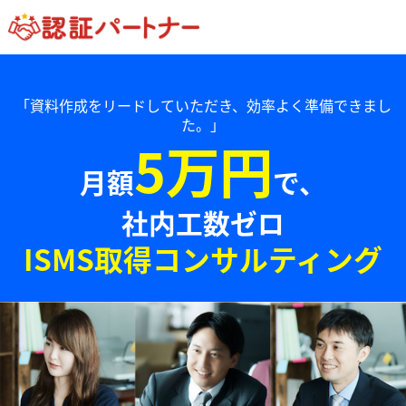
「資料作成をリードしていただき、効率よく準備できまし
た。」
5万円
月額
で、
社内工数ゼロ
ISMS取得コンサルティング