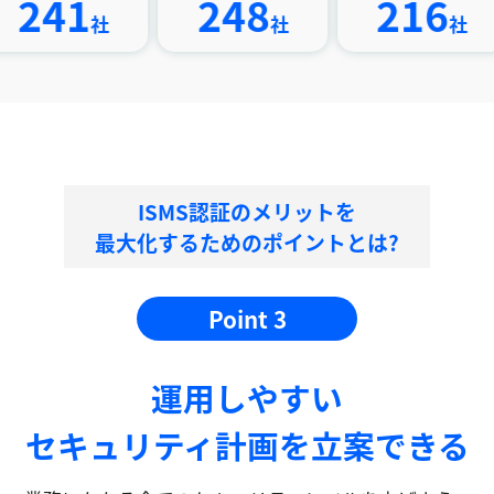
1
248
216
社
社
社
ISMS認証のメリットを
最大化するためのポイントとは?
Point 3
運⽤しやすい
セキュリティ計画を⽴案できる