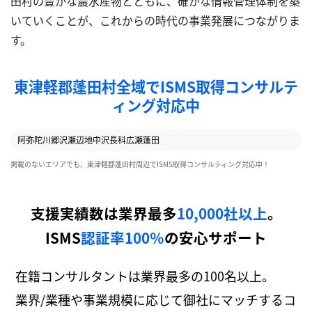
田村の豊かな農水産物とともに、確かな情報管理体制を築
いていくことが、これからの時代の事業発展につながりま
す。
東津軽郡蓬田村全域でISMS取得コンサルテ
ィング対応中
阿弥陀川
郷沢
瀬辺地
中沢
長科
広瀬
蓬田
掲載のないエリアでも、東津軽郡蓬田村周辺でISMS取得コンサルティング対応中！
支援実績数は業界最多
10,000社以上
。
ISMS
認証率100％
の安心サポート
在籍コンサルタントは業界最多の100名以上。
業界/業種や事業規模に応じて御社にマッチするコ