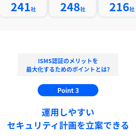
41
248
216
社
社
社
ISMS認証のメリットを
最大化するためのポイントとは?
Point 3
運⽤しやすい
セキュリティ計画を⽴案できる