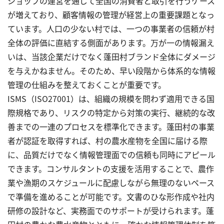
ショップの運営を通じて全国の消費者と取引を行うケース
が増えており、顧客情報の管理が経営上の重要課題となっ
ています。人口の少ない村では、一つの事業者の信頼が村
全体の評価に直結する側面があります。万が一の情報漏え
いは、当該企業だけでなく蓬田村ブランド全体にダメージ
を与えかねません。そのため、早い段階から体系的な情報
管理の仕組みを整えておくことが重要です。
ISMS（ISO27001）は、組織の規模を問わず適用できる国
際規格であり、リスクの特定から対策の実行、継続的な改
善までの一連のプロセスを標準化できます。蓬田村の事業
者が認証を取得すれば、村の農水産物を全国に届ける際
に、品質だけでなく情報管理面での信頼も同時にアピール
できます。コンサルタントの支援を活用することで、農作
業や漁期のスケジュールに配慮しながら無理のないペース
で準備を進めることが可能です。文書のひな形作成や社内
研修の設計など、実務面でのサポートが受けられます。蓬