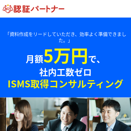
「資料作成をリードしていただき、効率よく準備できまし
た。」
5万円
月額
で、
社内工数ゼロ
ISMS取得コンサルティング