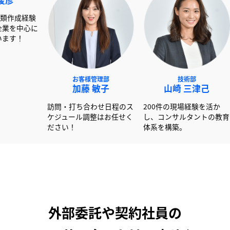
NEXT事業部
お客様管理部
技術
赤澤 俊彦
加藤 敏子
山崎 
00社以上の書類作成経験
訪問・打ち合わせ日程のス
200件の現場
活かし大手企業を中心に
ケジュール調整はお任せく
し、コンサル
ポートしています！
ださい！
体系を構築。
外部委託や契約社員の