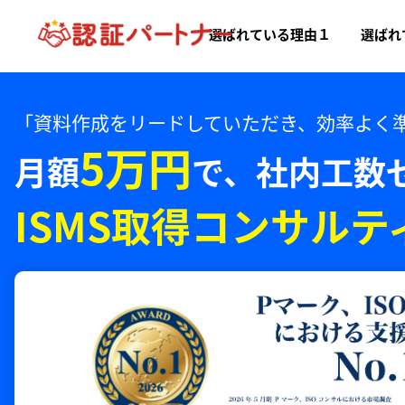
選ばれている理由１
選ばれ
「資料作成をリードしていただき、効率よく
5万円
月額
で、
社内工数
ISMS取得コンサルテ