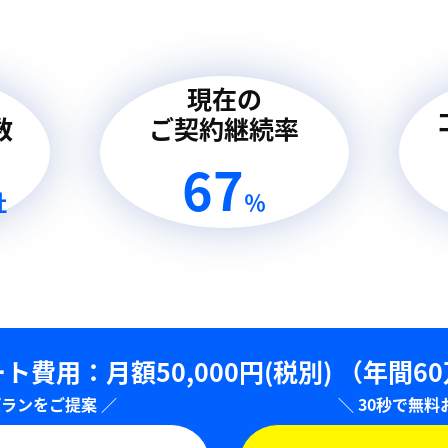
現在の
数
ご契約継続率
94
社
％
ト費用：⽉額50,000円(税別)
（年間6