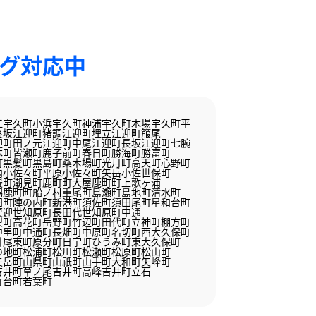
ング対応中
江
宇久町小浜
宇久町神浦
宇久町木場
宇久町平
良坂
江迎町猪調
江迎町埋立
江迎町箙尾
迎町田ノ元
江迎町中尾
江迎町長坂
江迎町七腕
本町
皆瀬町
鹿子前町
春日町
勝海町
勝富町
町
黒髪町
黒島町
桑木場町
光月町
高天町
心野町
内
小佐々町平原
小佐々町矢岳
小佐世保町
浸町
潮見町
鹿町町大屋
鹿町町上歌ヶ浦
潟
鹿町町船ノ村
重尾町
島瀬町
島地町
清水町
田町
陣の内町
新港町
須佐町
須田尾町
星和台町
栗迎
世知原町長田代
世知原町中通
梨町
高花町
岳野町
竹辺町
田代町
立神町
棚方町
中里町
中通町
長畑町
中原町
名切町
西大久保町
針尾東町
原分町
日宇町
ひうみ町
東大久保町
の地町
松浦町
松川町
松瀬町
松原町
松山町
矢岳町
山県町
山祇町
山手町
大和町
矢峰町
吉井町草ノ尾
吉井町高峰
吉井町立石
竹台町
若葉町