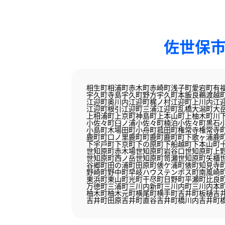
佐世保市
相生町
相浦町
赤木町
赤崎町
浅子町
愛宕町
有
宇久町寺島
宇久町野方
宇久町本飯良
鵜渡越
江迎町奥川内
江迎町梶ノ村
江迎町上川内
江
江迎町根引
江迎町三浦
江迎町乱橋
大潟町
大
上相浦町
上京町
神島町
上本山町
上柚木町
川
小佐々町臼ノ浦
小佐々町楠泊
小佐々町黒石
小島町
木場田町
小舟町
菰田町
権常寺
権常寺
鹿町町口ノ里
鹿町町鹿町
鹿町町下歌ヶ浦
鹿
下宇戸町
下京町
下の原町
下船越町
下本山町
世知原町赤木場
世知原町岩谷口
世知原町上
世知原町西ノ岳
世知原町笥瀬
世知原町矢櫃
谷郷町
田の浦町
田原町
俵ケ浦町
俵町
知見寺
野崎町
野中町
早岐
ハウステンボス町
南風崎
東浜町
東山町
光町
干尽町
日野町
平瀬町
比良
万徳町
三浦町
三川内新町
三川内町
三川内本
柚木町
柚木元町
横尾町
横手町
吉井町板樋
吉
吉井町田原
吉井町直谷
吉井町橋川内
吉井町