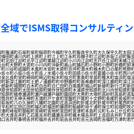
全域でISMS取得コンサルティ
福町
庵浦町
石坂町
泉町
稲荷町
今福町
宇久町飯良
宇久町大久保
宇久町太田
町
梅田町
浦川内町
上原町
上町
江上町
江永町
烏帽子町
江迎町赤坂
江迎町飯
迎町北田
江迎町北平
江迎町栗越
江迎町小川内
江迎町志戸氏
江迎町末橘
江
岳台町
大野町
大宮町
小川内町
沖新町
奥山町
踊石町
小野町
小野町
折橋町
卸
下町
川谷町
祇園町
木風町
木宮町
木原町
京坪町
潜木町
楠木町
口の尾町
熊野
小佐々町小坂
小佐々町岳ノ木場
小佐々町田原
小佐々町葛籠
小佐々町西川
町
金比良町
栄町
崎岡町
崎辺町
桜木町
指方町
里美町
早苗町
椎木町
塩浜町
塩
町町新深江
鹿町町土肥ノ浦
鹿町町中野
鹿町町長串
鹿町町深江
鹿町町深江
十郎新町
城間町
白木町
白岳町
白仁田町
白南風町
城山町
新替町
新行江町
新
野原
世知原町太田
世知原町開作
世知原町木浦原
世知原町北川内
世知原町
世知原町槍巻
瀬道町
瀬戸越
瀬戸越町
園田町
大黒町
大塔町
高砂町
高島町
高
町
筒井町
天神
天神町
天満町
戸ケ倉町
常盤町
戸尾町
十文野町
長尾町
長坂町
町
萩坂町
八の久保町
八幡町
花園町
花高
浜田町
針尾北町
針尾中町
針尾西町
町
平松町
広田
広田町
福石町
福田町
藤原町
船越町
母ケ浦町
保立町
前畑町
牧
町
湊町
峰坂町
御船町
宮崎町
宮地町
宮田町
宮津町
本島町
元町
もみじが丘町
井町大渡
吉井町乙石尾
吉井町踊瀬
吉井町梶木場
吉井町上吉田
吉井町下原
橋口
吉井町春明
吉井町福井
吉井町前岳
吉井町吉元
吉岡町
吉福町
万津町
若