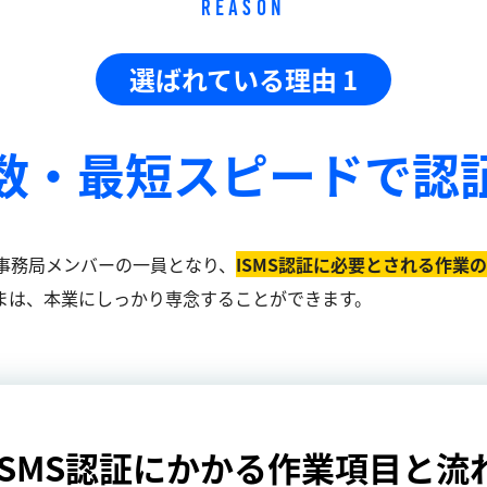
REASON
選ばれている理由 1
数・最短スピードで
認
事務局メンバーの一員となり、
ISMS認証に必要とされる作業
まは、本業にしっかり専念することができます。
ISMS認証にかかる作業項目と流