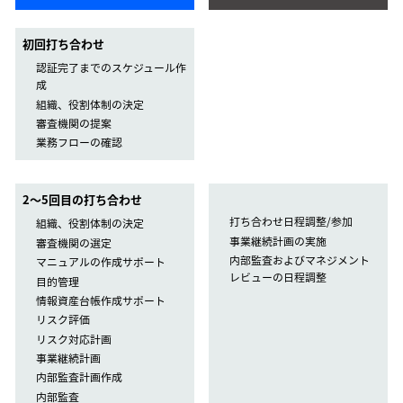
初回打ち合わせ
認証完了までのスケジュール作
成
組織、役割体制の決定
審査機関の提案
業務フローの確認
2〜5回目の打ち合わせ
打ち合わせ日程調整/参加
組織、役割体制の決定
事業継続計画の実施
審査機関の選定
内部監査およびマネジメント
マニュアルの作成サポート
レビューの日程調整
目的管理
情報資産台帳作成サポート
リスク評価
リスク対応計画
事業継続計画
内部監査計画作成
内部監査