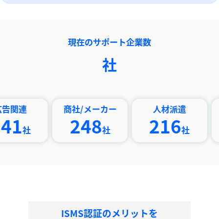
現在のサポート企業数
社
商社/メーカー
人材派遣
印刷/
248
216
21
社
社
ISMS認証のメリットを