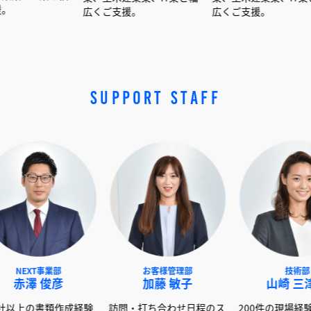
広くご支援。
広くご支援。
SUPPORT STAFF
ェッ
くだ
NEXT事業部
お客様管理部
赤澤 俊彦
加藤 敏子
600社以上の書類作成経験
訪問・打ち合わせ日程のス
20