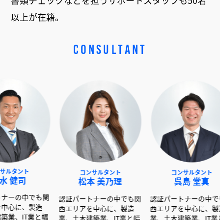
書類チェックなどを担うサポートスタッフも50名
以上が在籍。
CONSULTANT
分か
サル
ポー
コンサルタント
コンサルタント
松本 美乃理
呉島 堂真
も関
認証パートナーの中でも関
認証パートナーの中でも関
造
西エリアを中心に、製造
西エリアを中心に、製造
と幅
業、土木建築業、IT業と幅
業、土木建築業、IT業と幅