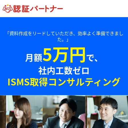
「資料作成をリードしていただき、効率よく準備できまし
た。」
5万円
月額
で、
社内工数ゼロ
ISMS取得コンサルティング