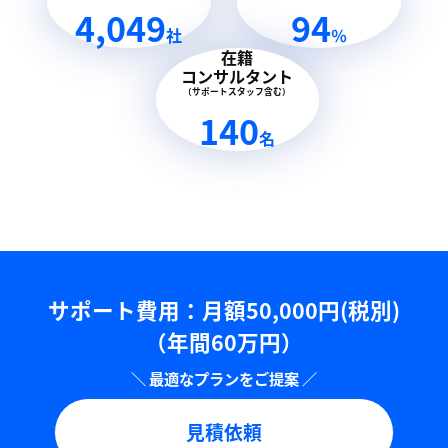
4,049
94
社
％
在籍
コンサルタント
（サポートスタッフ含む）
140
名
サポート費用：⽉額50,000円(税別)
（年間60万円）
見積依頼