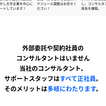
を活かし大手企業を中心に
ケジュール調整はお任せく
し、
サポートしています！
ださい！
体系
外部委託や契約社員の
コンサルタントはいません
当社のコンサルタント、
サポートスタッフは
すべて正社員
。
そのメリットは
多岐にわたります
。