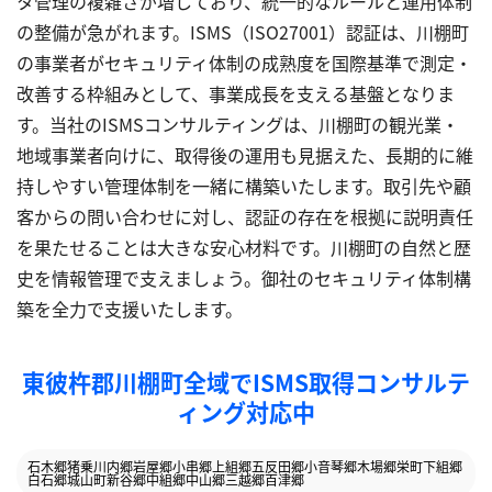
タ管理の複雑さが増しており、統一的なルールと運用体制
の整備が急がれます。ISMS（ISO27001）認証は、川棚町
の事業者がセキュリティ体制の成熟度を国際基準で測定・
改善する枠組みとして、事業成長を支える基盤となりま
す。当社のISMSコンサルティングは、川棚町の観光業・
地域事業者向けに、取得後の運用も見据えた、長期的に維
持しやすい管理体制を一緒に構築いたします。取引先や顧
客からの問い合わせに対し、認証の存在を根拠に説明責任
を果たせることは大きな安心材料です。川棚町の自然と歴
史を情報管理で支えましょう。御社のセキュリティ体制構
築を全力で支援いたします。
東彼杵郡川棚町全域でISMS取得コンサルテ
ィング対応中
石木郷
猪乗川内郷
岩屋郷
小串郷
上組郷
五反田郷
小音琴郷
木場郷
栄町
下組郷
白石郷
城山町
新谷郷
中組郷
中山郷
三越郷
百津郷