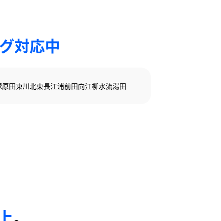
ング対応中
塚
原田
東川北
東長江浦
前田
向江
柳水流
湯田
以上
。