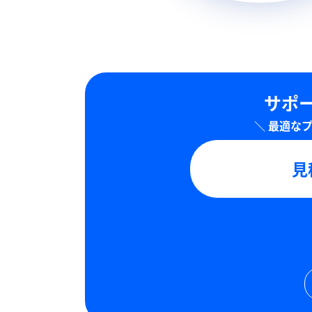
サポー
見