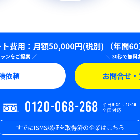
ト費用：⽉額50,000円(税別)
（年間6
積依頼
お問合せ・
0120-068-268
平日9:30～17:00
全国対応
すでにISMS認証を取得済の企業はこちら