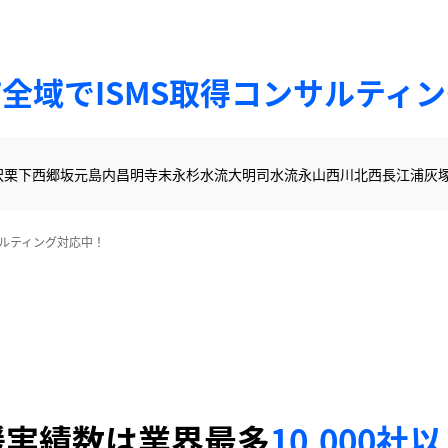
全域でISMS取得コンサルティ
沢
栗下
西郷
坂元
島内
昌明寺
末永
杉水流
大明司
水流
永山
西川北
西長江浦
灰
サルティング対応中！
援実績数は業界最多
10,000社