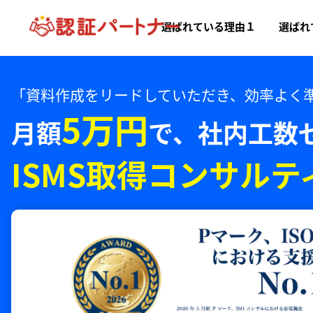
選ばれている理由１
選ばれ
「資料作成をリードしていただき、効率よく
5万円
月額
で、
社内工数
ISMS取得コンサルテ