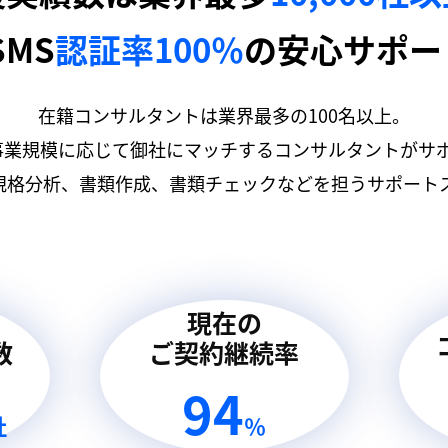
SMS
認証率100％
の安心サポー
在籍コンサルタントは業界最多の100名以上。
事業規模に応じて御社にマッチするコンサルタントがサ
規格分析、書類作成、書類チェックなどを担うサポートス
現在の
数
ご契約継続率
94
社
％