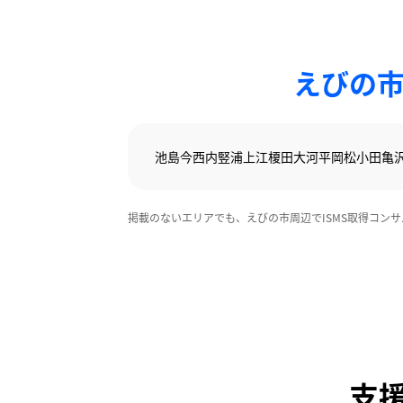
えびの市
池島
今西
内竪
浦
上江
榎田
大河平
岡松
小田
亀
掲載のないエリアでも、えびの市周辺でISMS取得コン
支