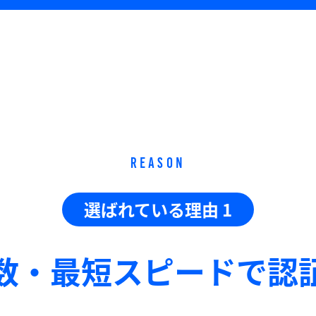
REASON
選ばれている理由 1
数・最短スピードで
認