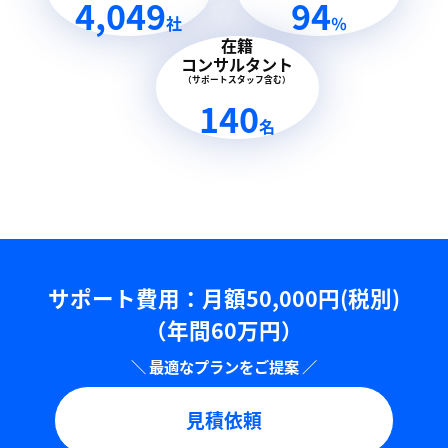
4,049
94
社
％
在籍
コンサルタント
（サポートスタッフ含む）
140
名
サポート費用：⽉額50,000円(税別)
（年間60万円）
見積依頼