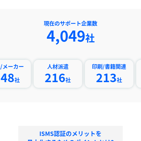
現在のサポート企業数
4,049
社
ー
人材派遣
印刷/書籍関連
IT
216
213
83
社
社
ISMS認証のメリットを