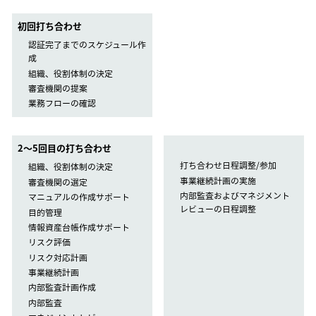
初回打ち合わせ
認証完了までのスケジュール作
成
組織、役割体制の決定
審査機関の提案
業務フローの確認
2〜5回目の打ち合わせ
打ち合わせ日程調整/参加
組織、役割体制の決定
事業継続計画の実施
審査機関の選定
内部監査およびマネジメント
マニュアルの作成サポート
レビューの日程調整
目的管理
情報資産台帳作成サポート
リスク評価
リスク対応計画
事業継続計画
内部監査計画作成
内部監査