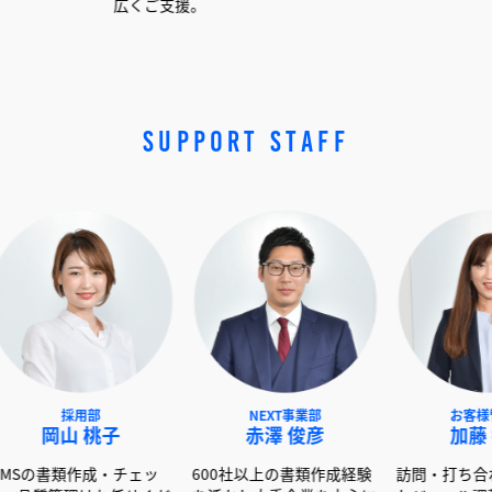
広くご支援。
SUPPORT STAFF
ート経
心にお手
！
採用部
NEXT事業部
岡山 桃子
赤澤 俊彦
ISMSの書類作成・チェッ
600社以上の書類作成経験