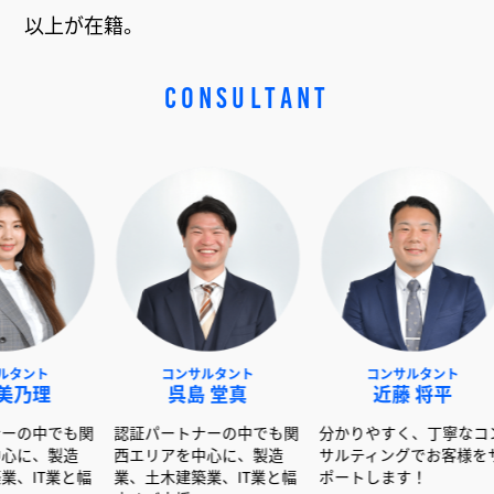
以上が在籍。
CONSULTANT
システ
ア業界
はお任
コンサルタント
コンサルタント
呉島 堂真
近藤 将平
関
認証パートナーの中でも関
分かりやすく、丁寧なコン
西エリアを中心に、製造
サルティングでお客様をサ
幅
業、土木建築業、IT業と幅
ポートします！