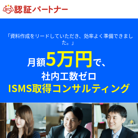
「資料作成をリードしていただき、効率よく準備できまし
た。」
5万円
月額
で、
社内工数ゼロ
ISMS取得コンサルティング