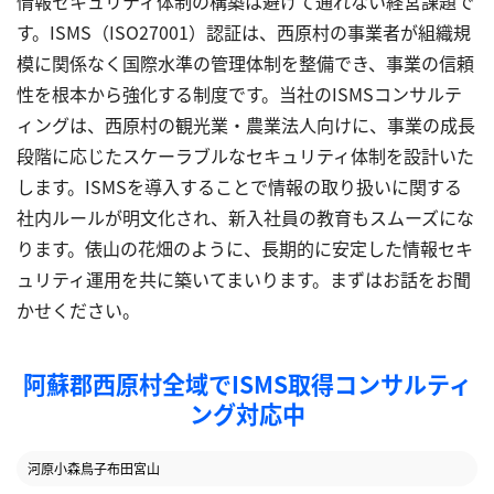
情報セキュリティ体制の構築は避けて通れない経営課題で
す。ISMS（ISO27001）認証は、西原村の事業者が組織規
模に関係なく国際水準の管理体制を整備でき、事業の信頼
性を根本から強化する制度です。当社のISMSコンサルテ
ィングは、西原村の観光業・農業法人向けに、事業の成長
段階に応じたスケーラブルなセキュリティ体制を設計いた
します。ISMSを導入することで情報の取り扱いに関する
社内ルールが明文化され、新入社員の教育もスムーズにな
ります。俵山の花畑のように、長期的に安定した情報セキ
ュリティ運用を共に築いてまいります。まずはお話をお聞
かせください。
阿蘇郡西原村全域でISMS取得コンサルティ
ング対応中
河原
小森
鳥子
布田
宮山