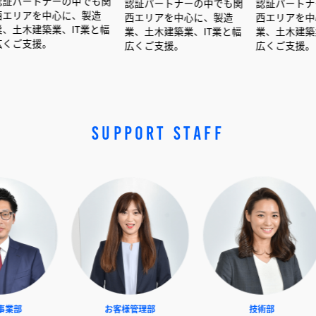
ナーの中でも関
認証パートナーの中でも関
認証パートナーの中でも
中心に、製造
西エリアを中心に、製造
西エリアを中心に、製造
業、IT業と幅
業、土木建築業、IT業と幅
業、土木建築業、IT業と
。
広くご支援。
広くご支援。
SUPPORT STAFF
NEXT事業部
お客様管理部
技