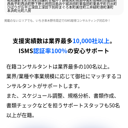
昭和通
新生町
住吉町
西薩町
生福
芹ケ野
高見町
照島
中尾町
長崎町
西塩田町
西島平町
西浜町
野下
野元
袴田
羽島
浜ケ城
浜田町
東塩田町
東島平町
日出町
ひばりが丘
平江
深田上
深田下
別府
まぐろ本町
美住町
三井
緑町
港町
湊町
本浜町
元町
八房
掲載のないエリアでも、いちき串木野市周辺でISMS取得コンサルティング対応中！
支援実績数は業界最多
10,000社以上
。
ISMS
認証率100％
の安心サポート
在籍コンサルタントは業界最多の100名以上。
業界/業種や事業規模に応じて御社にマッチするコ
ンサルタントがサポートします。
また、スケジュール調整、規格分析、書類作成、
書類チェックなどを担うサポートスタッフも50名
以上が在籍。