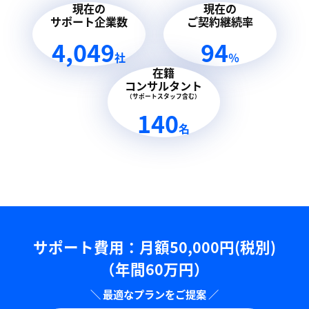
現在の
現在の
サポート企業数
ご契約継続率
4,049
94
社
％
在籍
コンサルタント
（サポートスタッフ含む）
140
名
サポート費用：⽉額50,000円(税別)
（年間60万円）