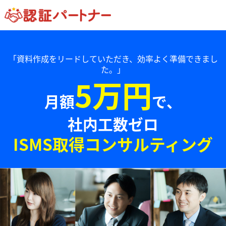
「資料作成をリードしていただき、効率よく準備できまし
た。」
5万円
月額
で、
社内工数ゼロ
ISMS取得コンサルティング