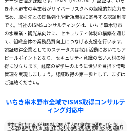
データ管理が課題です。ISMS（ISO27001）認証は、いち
き串木野市の事業者がサイバーリスクへの組織的対応力を
高め、取引先との関係強化や新規開拓に寄与する認証制度
です。当社のISMSコンサルティングは、いちき串木野市
の水産業・観光業向けに、セキュリティ体制の構築を通じ
て、組織全体の業務品質向上につなげる支援を行います。
認証取得企業としてのステータスは採用活動においてもア
ピールポイントとなり、セキュリティ意識の高い人材の獲
得に役立ちます。薩摩の留学生のように世界を目指す情報
管理を実現しましょう。認証取得の第一歩として、まずは
ご連絡ください。
いちき串木野市全域でISMS取得コンサルテ
ィング対応中
愛木町
曙町
旭町
荒川
浦和町
恵比須町
大里
大原町
御倉町
海瀬
春日町
河内
川上
上名
冠嶽
北浜町
京町
金山
金山下
口之町
小瀬町
栄町
桜町
薩摩山
汐見町
塩屋町