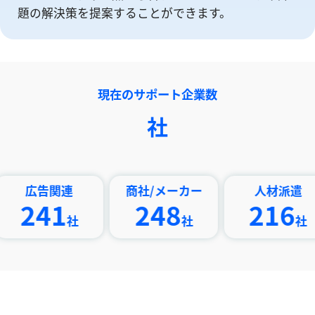
題の解決策を提案することができます。
現在のサポート企業数
社
告関連
商社/メーカー
人材派遣
41
248
216
社
社
社