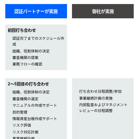
認証パートナーが実施
御社が実施
初回打ち合わせ
認証完了までのスケジュール作
成
組織、役割体制の決定
審査機関の提案
業務フローの確認
2〜5回目の打ち合わせ
打ち合わせ日程調整/参加
組織、役割体制の決定
事業継続計画の実施
審査機関の選定
内部監査およびマネジメント
マニュアルの作成サポート
レビューの日程調整
目的管理
情報資産台帳作成サポート
リスク評価
リスク対応計画
事業継続計画