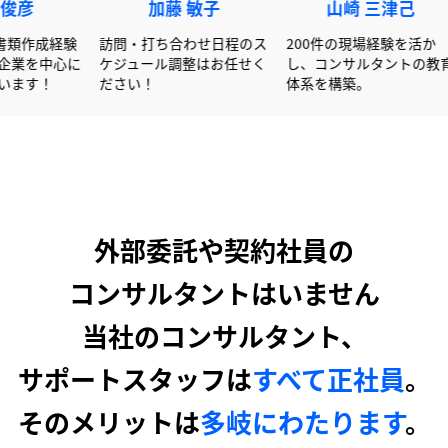
赤澤 俊彦
加藤 敏子
山崎 
00社以上の書類作成経験
訪問・打ち合わせ日程のス
200件の現場
を活かし大手企業を中心に
ケジュール調整はお任せく
し、コンサル
サポートしています！
ださい！
体系を構築。
外部委託や契約社員の
コンサルタントはいません
当社のコンサルタント、
サポートスタッフは
すべて正社員
。
そのメリットは
多岐にわたります
。