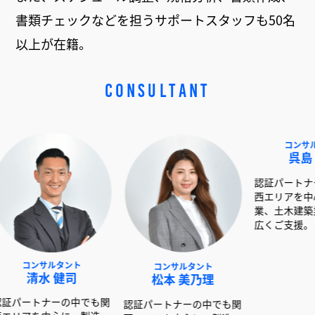
書類チェックなどを担うサポートスタッフも50名
以上が在籍。
CONSULTANT
ルタント
コンサルタント
コンサルタント
 健司
松本 美乃理
呉島 堂真
ーの中でも関
認証パートナーの中でも関
認証パートナーの中でも