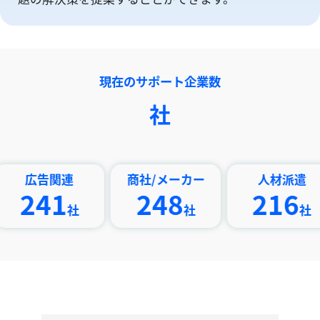
現在のサポート企業数
社
告関連
商社/メーカー
人材派遣
41
248
216
社
社
社