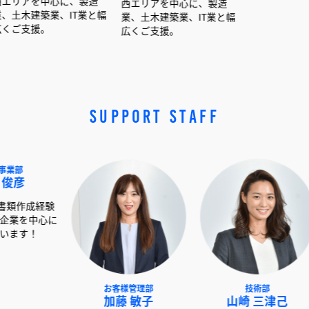
心に、製造
西エリアを中心に、製造
西エリアを中心に、製造
業、IT業と幅
業、土木建築業、IT業と幅
業、土木建築業、IT業と
広くご支援。
広くご支援。
SUPPORT STAFF
NEXT事業部
お客様管理部
技
赤澤 俊彦
加藤 敏子
山崎