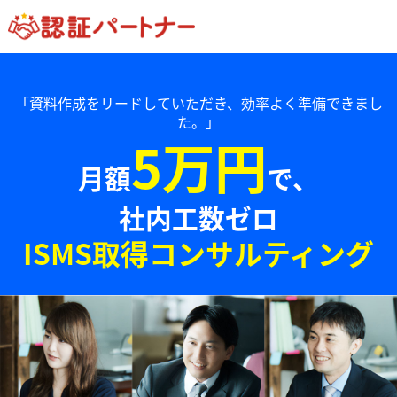
「資料作成をリードしていただき、効率よく準備できまし
た。」
5万円
月額
で、
社内工数ゼロ
ISMS取得コンサルティング