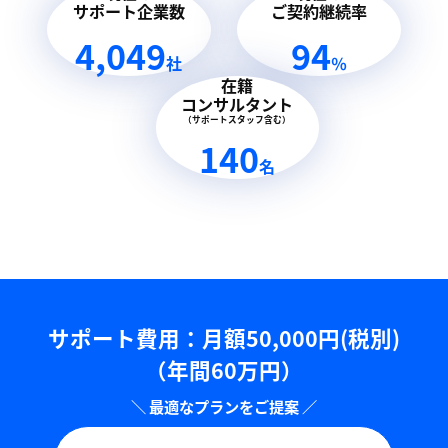
サポート企業数
ご契約継続率
4,049
94
社
％
在籍
コンサルタント
（サポートスタッフ含む）
140
名
サポート費用：⽉額50,000円(税別)
（年間60万円）