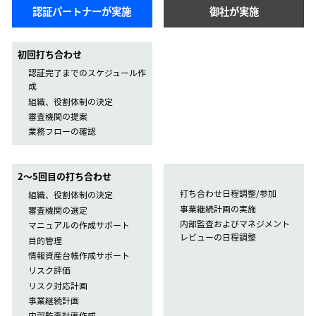
認証パートナーが実施
御社が実施
初回打ち合わせ
認証完了までのスケジュール作
成
組織、役割体制の決定
審査機関の提案
業務フローの確認
2〜5回目の打ち合わせ
打ち合わせ日程調整/参加
組織、役割体制の決定
事業継続計画の実施
審査機関の選定
内部監査およびマネジメント
マニュアルの作成サポート
レビューの日程調整
目的管理
情報資産台帳作成サポート
リスク評価
リスク対応計画
事業継続計画
内部監査計画作成