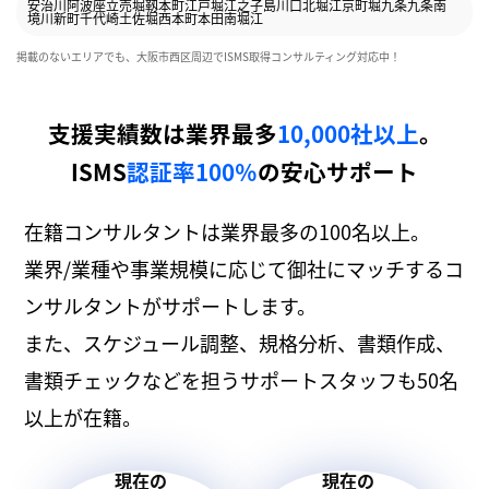
安治川
阿波座
立売堀
靱本町
江戸堀
江之子島
川口
北堀江
京町堀
九条
九条南
境川
新町
千代崎
土佐堀
西本町
本田
南堀江
掲載のないエリアでも、大阪市西区周辺でISMS取得コンサルティング対応中！
支援実績数は業界最多
10,000社以上
。
ISMS
認証率100％
の安心サポート
在籍コンサルタントは業界最多の100名以上。
業界/業種や事業規模に応じて御社にマッチするコ
ンサルタントがサポートします。
また、スケジュール調整、規格分析、書類作成、
書類チェックなどを担うサポートスタッフも50名
以上が在籍。
現在の
現在の