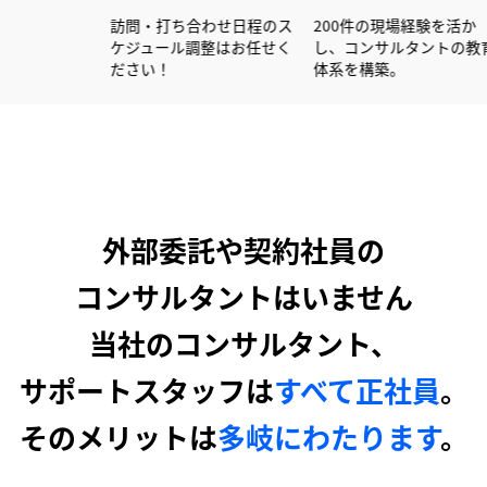
600社以上の書類作成経験
訪問・打ち合わせ日程のス
200件の現
を活かし大手企業を中心に
ケジュール調整はお任せく
し、コンサ
サポートしています！
ださい！
体系を構築
外部委託や契約社員の
コンサルタントはいません
当社のコンサルタント、
サポートスタッフは
すべて正社員
。
そのメリットは
多岐にわたります
。