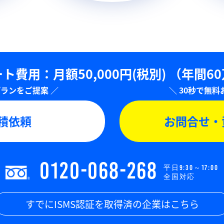
ト費用：⽉額50,000円(税別)
（年間6
積依頼
お問合せ・
0120-068-268
平日9:30～17:00
全国対応
すでにISMS認証を取得済の企業はこちら