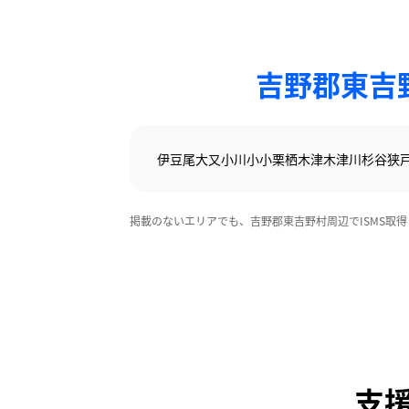
吉野郡東吉
伊豆尾
大又
小川
小
小栗栖
木津
木津川
杉谷
狭
掲載のないエリアでも、吉野郡東吉野村周辺でISMS取
支