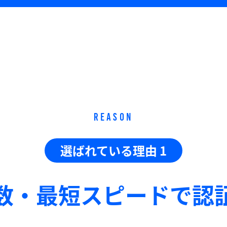
REASON
選ばれている理由 1
数・最短スピードで
認