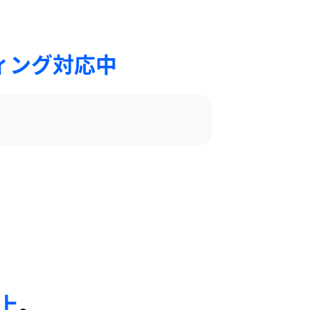
ィング対応中
以上
。