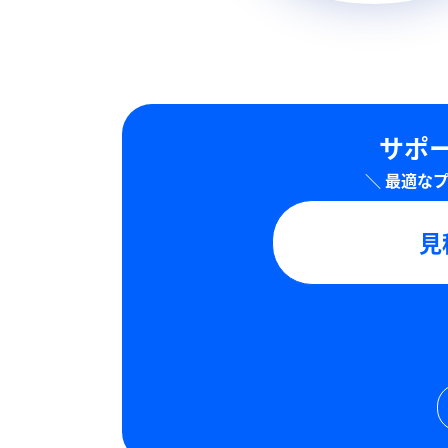
サポー
見