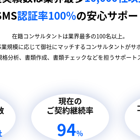
SMS
認証率100％
の安心サポー
在籍コンサルタントは業界最多の100名以上。
事業規模に応じて御社にマッチするコンサルタントがサ
規格分析、書類作成、書類チェックなどを担うサポートス
現在の
数
ご契約継続率
94
社
％