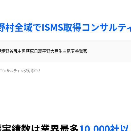
野村全域でISMS取得コンサルテ
戸
滝野
谷尻
中黒
萩原
日裏
平野
大豆生
三尾
麦谷
鷲家
得コンサルティング対応中！
援実績数は業界最多
10,000社