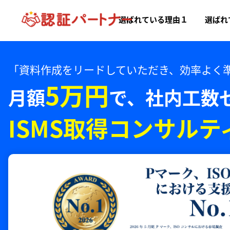
選ばれている理由１
選ばれ
「資料作成をリードしていただき、効率よく
5万円
月額
で、
社内工数
ISMS取得コンサルテ