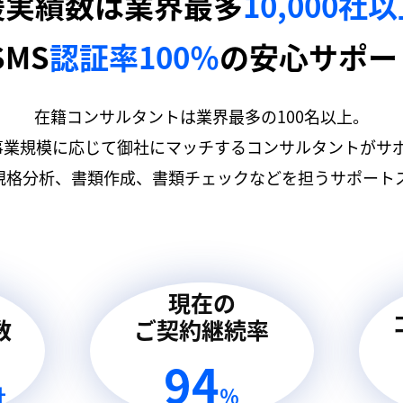
援実績数は業界最多
10,000社
SMS
認証率100％
の安心サポー
在籍コンサルタントは業界最多の100名以上。
事業規模に応じて御社にマッチするコンサルタントがサ
規格分析、書類作成、書類チェックなどを担うサポートス
現在の
数
ご契約継続率
94
社
％