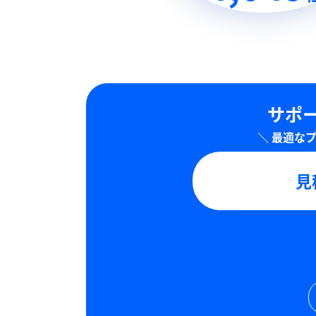
サポー
見