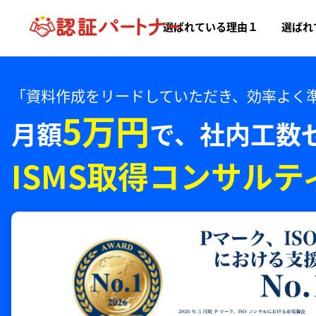
選ばれている理由１
選ばれ
「資料作成をリードしていただき、効率よく
5万円
月額
で、
社内工数
ISMS取得コンサルテ