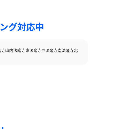
ィング対応中
隆寺山内
法隆寺東
法隆寺西
法隆寺南
法隆寺北