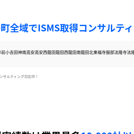
町全域でISMS取得コンサルテ
幸前
小吉田
神南
高安
高安西
龍田
龍田西
龍田南
龍田北
東福寺
服部
法隆寺
法
コンサルティング対応中！