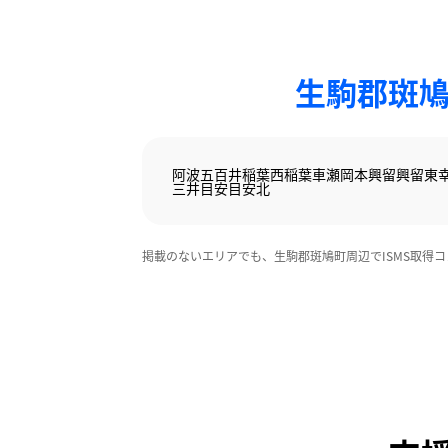
生駒郡斑鳩
阿波
五百井
稲葉西
稲葉車瀬
岡本
興留
興留東
三井
目安
目安北
掲載のないエリアでも、生駒郡斑鳩町周辺でISMS取得