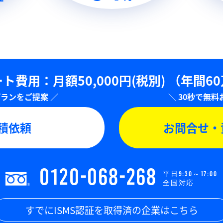
ト費用：⽉額50,000円(税別)
（年間6
積依頼
お問合せ・
0120-068-268
平日9:30～17:00
全国対応
すでにISMS認証を取得済の企業はこちら