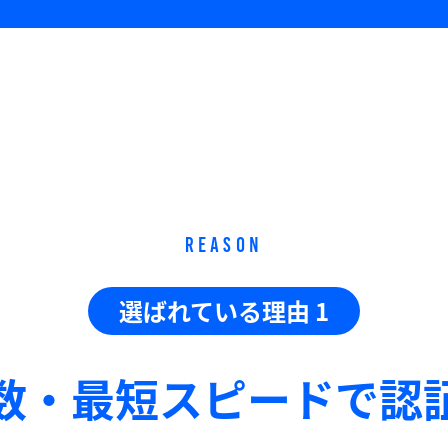
REASON
選ばれている理由 1
数・最短スピードで
認