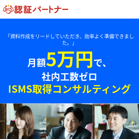
「資料作成をリードしていただき、効率よく準備できまし
た。」
5万円
月額
で、
社内工数ゼロ
ISMS取得コンサルティング