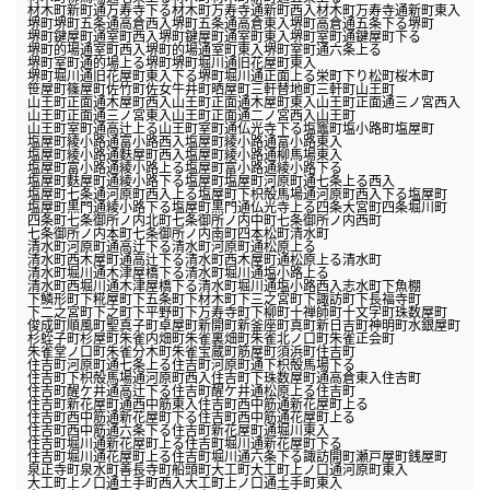
材木町新町通万寿寺下る
材木町万寿寺通新町西入
材木町万寿寺通新町東入
堺町
堺町五条通高倉西入
堺町五条通高倉東入
堺町高倉通五条下る
堺町
堺町鍵屋町通室町西入
堺町鍵屋町通室町東入
堺町室町通鍵屋町下る
堺町的場通室町西入
堺町的場通室町東入
堺町室町通六条上る
堺町室町通的場上る
堺町
堺町堀川通旧花屋町東入
堺町堀川通旧花屋町東入下る
堺町堀川通正面上る
栄町
下り松町
桜木町
笹屋町
篠屋町
佐竹町
佐女牛井町
晒屋町
三軒替地町
三軒町
山王町
山王町正面通木屋町西入
山王町正面通木屋町東入
山王町正面通三ノ宮西入
山王町正面通三ノ宮東入
山王町正面通二ノ宮西入
山王町
山王町室町通高辻上る
山王町室町通仏光寺下る
塩竈町
塩小路町
塩屋町
塩屋町綾小路通富小路西入
塩屋町綾小路通富小路東入
塩屋町綾小路通麩屋町西入
塩屋町綾小路通柳馬場東入
塩屋町富小路通綾小路上る
塩屋町富小路通綾小路下る
塩屋町麩屋町通綾小路下る
塩屋町
塩屋町河原町通七条上る西入
塩屋町七条通河原町西入上る
塩屋町下枳殻馬場通河原町西入下る
塩屋町
塩屋町黒門通綾小路下る
塩屋町黒門通仏光寺上る
四条大宮町
四条堀川町
四条町
七条御所ノ内北町
七条御所ノ内中町
七条御所ノ内西町
七条御所ノ内本町
七条御所ノ内南町
四本松町
清水町
清水町河原町通高辻下る
清水町河原町通松原上る
清水町西木屋町通高辻下る
清水町西木屋町通松原上る
清水町
清水町堀川通木津屋橋下る
清水町堀川通塩小路上る
清水町西堀川通木津屋橋下る
清水町堀川通塩小路西入
志水町
下魚棚
下鱗形町
下糀屋町
下五条町
下材木町
下三之宮町
下諏訪町
下長福寺町
下二之宮町
下之町
下平野町
下万寿寺町
下柳町
十禅師町
十文字町
珠数屋町
俊成町
順風町
聖真子町
卓屋町
新開町
新釜座町
真町
新日吉町
神明町
水銀屋町
杉蛭子町
杉屋町
朱雀内畑町
朱雀裏畑町
朱雀北ノ口町
朱雀正会町
朱雀堂ノ口町
朱雀分木町
朱雀宝蔵町
筋屋町
須浜町
住吉町
住吉町河原町通七条上る
住吉町河原町通下枳殻馬場下る
住吉町下枳殻馬場通河原町西入
住吉町下珠数屋町通高倉東入
住吉町
住吉町醒ケ井通高辻下る
住吉町醒ケ井通松原上る
住吉町
住吉町新花屋町通西中筋東入
住吉町西中筋通新花屋町上る
住吉町西中筋通新花屋町下る
住吉町西中筋通花屋町上る
住吉町西中筋通六条下る
住吉町新花屋町通堀川東入
住吉町堀川通新花屋町上る
住吉町堀川通新花屋町下る
住吉町堀川通花屋町上る
住吉町堀川通六条下る
諏訪開町
瀬戸屋町
銭屋町
泉正寺町
泉水町
善長寺町
船頭町
大工町
大工町上ノ口通河原町東入
大工町上ノ口通土手町西入
大工町上ノ口通土手町東入