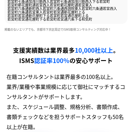
若宮町七条通加茂川筋西入
若宮町七条通加茂川筋西入下る
若宮町
若宮町新花屋町通若宮西入
若宮町新花屋町通若宮東入
若宮町六条通新町西入
若宮町六条通西洞院東入
若宮町六条通若宮西入
若宮町六条通若宮東入
若宮町若宮通新花屋町上る
若宮町若宮通新花屋町下る
若宮町若宮通花屋町上る
若宮町若宮通花屋町下る
若宮町若宮通六条下る
和気町
掲載のないエリアでも、京都市下京区周辺でISMS取得コンサルティング対応中！
支援実績数は業界最多
10,000社以上
。
ISMS
認証率100％
の安心サポート
在籍コンサルタントは業界最多の100名以上。
業界/業種や事業規模に応じて御社にマッチするコ
ンサルタントがサポートします。
また、スケジュール調整、規格分析、書類作成、
書類チェックなどを担うサポートスタッフも50名
以上が在籍。