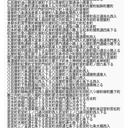
仏具屋町油小路通花屋町下る
仏具屋町正面通油小路東入
仏具屋町花屋町通油小路東入
仏光寺西町
仏光寺東町
舟屋町
船鉾町
麓町
古御旅町
弁財天町
坊門町
坊門中之町
卜味金仏町
骨屋町
骨屋町六条通高倉東入
骨屋町六条通柳馬場西入
骨屋町
骨屋町諏訪町通高辻上る
骨屋町諏訪町通高辻下る
骨屋町高辻通烏丸西入
骨屋町高辻通室町東入
堀詰町
堀之内町
堀之上町
本覚寺前町
本燈籠町
本柳水町
真苧屋町
桝屋町
升屋町
松川町
松原中之町
松本町
松本町岩上通木津屋橋下る
松本町岩上通塩小路上る
松本町
松本町綾小路通猪熊東入
松本町猪熊通綾小路上る
松本町猪熊通四条下る
松屋町
万里小路町
丸屋町
丸屋町御幸町通綾小路下る
丸屋町御幸町通仏光寺上る
丸屋町
丸屋町綾小路通猪熊西入
丸屋町綾小路通大宮東入
丸屋町綾小路通黒門西入
丸屋町綾小路通黒門東入
丸屋町猪熊通綾小路上る
丸屋町黒門通綾小路上る
丸屋町黒門通綾小路下る
丸屋町
丸屋町北小路通西中筋東入
丸屋町西中筋通北小路上る
丸屋町西中筋通正面下る
丸屋町北小路通堀川東入
丸屋町堀川通北小路上る
丸屋町堀川通正面下る
万寿寺町
万寿寺中之町
御影堂町
御影町
御影堂前町
御方紺屋町
南夷町
南京極町
南橋詰町
南不動堂町
南町
南門前町
南八百屋町
美濃屋町
妙伝寺町
妙満寺町
元悪王子町
本上神明町
本塩竈町
本神明町
元両替町
紅葉町
文覚町
門前町
八百屋町
八百屋町室町新町ノ間六条下る
八百屋町室町通花屋町上る
八百屋町室町通六条下る
八百屋町六条通新町東入下る
八百屋町六条通室町西入
八百屋町六条通室町西入下る
八百屋町
八百屋町七条通猪熊通東入
八百屋町七条通東堀川西入
八百屋町七条通堀川西入
八百屋町七条通堀川西入下る
八百屋町東堀川通七条下る西入
八百屋町下魚棚通堀川西入
八百屋町
八百屋町西洞院通楊梅上る
八百屋町西洞院通楊梅下る
八百屋町楊梅通西洞院東入
八百屋町楊梅通若宮西入
屋形町
薬園町
薬師前町
矢田町
八ツ柳町
柳町
藪下町
藪之内町
山川町
八幡町
夕顔町
要法寺町
横諏訪町
吉水町
吉水町不明門通松原下る
吉水町不明門通万寿寺上る
吉水町
吉水町西堀川通高辻上る
吉水町西堀川通仏光寺下る
吉水町東堀川通高辻上る
吉水町東堀川通仏光寺下る
吉水町仏光寺通東堀川東入
吉水町堀川通仏光寺下る
万屋町
来迎堂町
若松町
若宮町
若宮町上ノ口通河原町西入
若宮町上ノ口通河原町西入下る
若宮町河原町通上枳殻馬場上る
若宮町河原町通上ノ口下る
若宮町河原町通正面上る
若宮町
若宮町加茂川筋七条下る
若宮町木屋町通七条下る
若宮町木屋町通七条下る東入
若宮町三ノ宮通七条下る
若宮町須原通七条下る
若宮町七条大橋西入