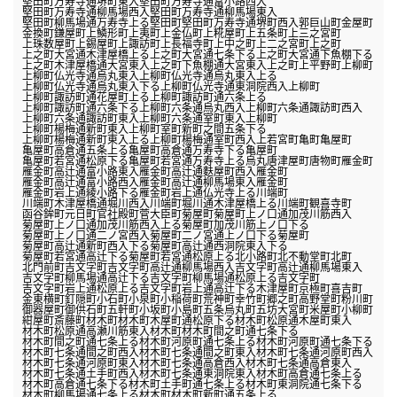
堅田町万寿寺通堺町東入
堅田町万寿寺通富小路西入
堅田町万寿寺通柳馬場西入
堅田町万寿寺通柳馬場東入
堅田町柳馬場通万寿寺上る
堅田町
堅田町万寿寺通堺町西入
郭巨山町
金屋町
金換町
鎌屋町
上鱗形町
上夷町
上金仏町
上糀屋町
上五条町
上三之宮町
上珠数屋町
上錫屋町
上諏訪町
上長福寺町
上中之町
上二之宮町
上之町
上之町大宮通木津屋橋上る
上之町大宮通七条下る
上之町大宮通下魚棚下る
上之町木津屋橋通大宮東入
上之町下魚棚通大宮東入
上之町
上平野町
上柳町
上柳町仏光寺通烏丸東入
上柳町仏光寺通烏丸東入上る
上柳町仏光寺通烏丸東入下る
上柳町仏光寺通東洞院西入
上柳町
上柳町諏訪町通花屋町上る
上柳町諏訪町通六条上る
上柳町諏訪町通六条下る
上柳町六条通烏丸西入
上柳町六条通諏訪町西入
上柳町六条通諏訪町東入
上柳町六条通室町東入
上柳町
上柳町楊梅通新町東入
上柳町室町新町之間五条下る
上柳町楊梅通新町東入上る
上柳町楊梅通室町西入
上若宮町
亀町
亀屋町
亀屋町高倉通五条上る
亀屋町高倉通万寿寺下る
亀屋町
亀屋町若宮通松原下る
亀屋町若宮通万寿寺上る
烏丸
唐津屋町
唐物町
雁金町
雁金町高辻通富小路東入
雁金町高辻通麩屋町西入
雁金町
雁金町高辻通富小路西入
雁金町高辻通柳馬場東入
雁金町
雁金町岩上通綾小路下る
雁金町岩上通仏光寺上る
川端町
川端町木津屋橋通堀川西入
川端町堀川通木津屋橋上る
川端町
観喜寺町
函谷鉾町
元日町
官社殿町
菅大臣町
菊屋町
菊屋町上ノ口通加茂川筋西入
菊屋町上ノ口通加茂川筋西入上る
菊屋町加茂川筋上ノ口下る
菊屋町上ノ口通二ノ宮西入
菊屋町二ノ宮通上ノ口下る
菊屋町
菊屋町高辻通新町西入下る
菊屋町高辻通西洞院東入下る
菊屋町若宮通高辻下る
菊屋町若宮通松原上る
北小路町
北不動堂町
北町
北門前町
吉文字町
吉文字町高辻通柳馬場西入
吉文字町高辻通柳馬場東入
吉文字町柳馬場通高辻下る
吉文字町柳馬場通松原上る
吉文字町
吉文字町岩上通松原上る
吉文字町岩上通高辻下る
木津屋町
京極町
喜吉町
金東横町
釘隠町
小石町
小泉町
小稲荷町
荒神町
幸竹町
郷之町
高野堂町
粉川町
御器屋町
御供石町
五軒町
小坂町
小島町
五条烏丸町
五坊大宮町
米屋町
小柳町
紺屋町
斎藤町
材木町
材木町木屋町通松原下る
材木町松原通木屋町東入
材木町松原通高瀬川筋東入
材木町
材木町間之町通七条下る
材木町間之町通七条上る
材木町河原町通七条上る
材木町河原町通七条下る
材木町七条通間之町西入
材木町七条通間之町東入
材木町七条通河原町西入
材木町七条通河原町東入
材木町七条通高倉西入
材木町七条通高倉東入
材木町七条通土手町西入
材木町七条通東洞院東入
材木町高倉通七条上る
材木町高倉通七条下る
材木町土手町通七条上る
材木町東洞院通七条下る
材木町柳馬場通七条上る
材木町
材木町新町通五条上る