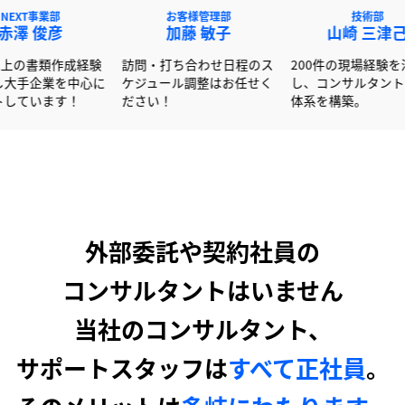
NEXT事業部
お客様管理部
赤澤 俊彦
加藤 敏子
600社以上の書類作成経験
訪問・打ち合わせ日程のス
200
を活かし大手企業を中心に
ケジュール調整はお任せく
し、
サポートしています！
ださい！
体系
外部委託や契約社員の
コンサルタントはいません
当社のコンサルタント、
サポートスタッフは
すべて正社員
。