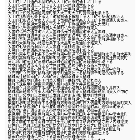
大工町上ノ口通西木屋町西入
大工町河原町通上ノ口上る
大工町河原町通上ノ口下る
大工町河原町通六条下る
大工町土手町通上ノ口下る
大工町土手町通正面上る
大工町上枳殻馬場通河原町東入
大工町
大工町猪熊通七条上る
大工町猪熊通七条下る
大工町猪熊通下魚棚上る
大工町七条通猪熊西入
大工町七条通大宮東入
大工町下魚棚通猪熊西入
大工町下魚棚通大宮東入
大工町下魚棚通大宮東入下る
大工町下魚棚通黒門東入
大黒町
大黒町仏光寺通御幸町西入
大黒町仏光寺通御幸町東入
大黒町仏光寺通寺町西入
大黒町仏光寺通麩屋町東入
大黒町
大黒町鍵屋町通室町西入
大黒町鍵屋町通室町東入
大黒町五条通室町東入
大黒町室町通鍵屋町上る
大黒町室町通楊梅上る
大黒町室町通楊梅下る
大黒町
大黒町油小路通七条下る
大黒町七条通油小路東入
大黒町七条通西洞院西入
大黒町下魚棚通油小路東入
大黒町下魚棚通西洞院西入
大黒町西洞院通七条下る
大黒町東中筋通七条下る
大黒町東中筋通下魚棚下る
醍醐町
太子山町
大寿町
松明町
高雄町
高材木町
高砂町
高槻町
高辻猪熊町
高辻大宮町
高辻西洞院町
高辻堀川町
高辻町
高橋町
高宮町
竹屋町
竹屋町高倉通綾小路下る
竹屋町高倉通仏光寺上る
竹屋町堺町通綾小路下る西入
竹屋町
竹屋町若宮通北小路下る
竹屋町若宮通七条上る
竹屋之町
立売中之町
立売西町
立売東町
橘町
橘町御幸町通高辻上る
橘町御幸町通仏光寺下る
橘町高辻通御幸町西入
橘町高辻通御幸町東入
橘町
橘町下珠数屋町通不明門東入
橘町下珠数屋町通烏丸東入
橘町下珠数屋町通東洞院西入
橘町
橘町醒ケ井通松原上る
橘町醒ケ井通松原下る
橘町松原通油小路西入
橘町松原通醒ケ井西入
橘町松原通醒ケ井東入
橘町松原通東堀川東入
橘町松原通堀川東入
立中町
辰巳町
足袋屋町
玉津島町
玉本町
玉屋町
溜池町
樽屋町
俵屋町
俵屋町麩屋町通綾小路下る
俵屋町麩屋町通仏光寺上る
俵屋町
俵屋町堺町通万寿寺下る
俵屋町万寿寺通堺町西入
俵屋町万寿寺通堺町東入
俵屋町五条通堺町上る
丹波街道町
茶磨屋町
茶磨屋町高辻通御幸町東入
茶磨屋町高辻通寺町西入
茶磨屋町
茶磨屋町高辻通御幸町西入
茶磨屋町高辻通麩屋町東入
忠庵町
中堂寺粟田町
中堂寺鍵田町
中堂寺北町
中堂寺櫛笥町
中堂寺庄ノ内町
中堂寺西寺町
中堂寺坊城町
中堂寺前田町
中堂寺前町
中堂寺南町
中堂寺壬生川町
中堂寺命婦町
中堂寺薮ノ内町
突抜
月鉾町
月見町
土橋町
槌屋町
筒金町
葛籠屋町
貞安前之町
徹宝町
天使突抜
天神町
天神前町
天王町
天満町
都市町
童侍者町
燈籠町
常葉町
木賊山町
徳正寺町
徳万町
徳屋町
富田町
富永町
富永町河原町通高辻上る
富永町河原町通仏光寺下る
富永町河原町通松原上る