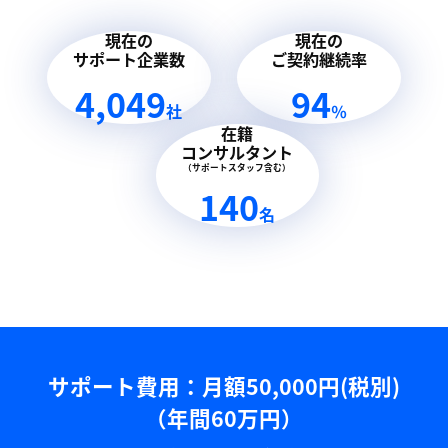
現在の
現在の
サポート企業数
ご契約継続率
4,049
94
社
％
在籍
コンサルタント
（サポートスタッフ含む）
140
名
サポート費用：⽉額50,000円(税別)
（年間60万円）