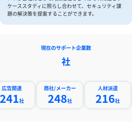
ケーススタディに照らし合わせて、セキュリティ課
題の解決策を提案することができます。
現在のサポート企業数
社
商社/メーカー
人材派遣
印刷/
248
216
2
社
社
社