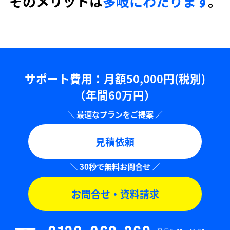
そのメリットは
多岐にわたります
。
サポート費用：⽉額50,000円(税別)
（年間60万円）
見積依頼
お問合せ・資料請求