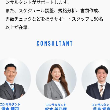
ンサルタントがサポートします。
また、スケジュール調整、規格分析、書類作成、
書類チェックなどを担うサポートスタッフも50名
以上が在籍。
CONSULTANT
分
サ
ポ
コンサルタント
コンサルタント
松本 美乃理
呉島 堂真