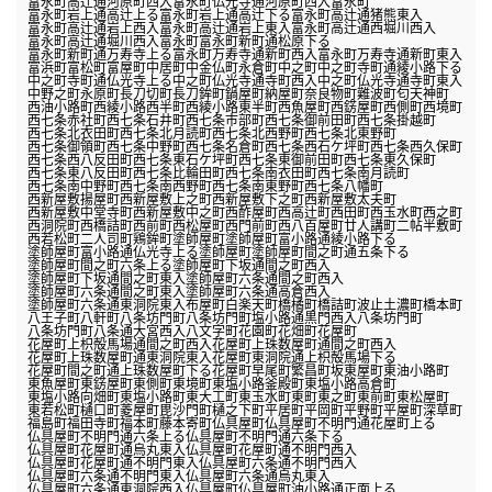
富永町高辻通河原町西入
富永町仏光寺通河原町西入
富永町
富永町岩上通高辻上る
富永町岩上通高辻下る
富永町高辻通猪熊東入
富永町高辻通岩上西入
富永町高辻通岩上東入
富永町高辻通西堀川西入
富永町高辻通堀川西入
富永町
富永町新町通松原下る
富永町新町通万寿寺上る
富永町万寿寺通新町西入
富永町万寿寺通新町東入
富浜町
富松町
富屋町
中居町
中金仏町
永倉町
中之町
中之町寺町通綾小路下る
中之町寺町通仏光寺上る
中之町仏光寺通寺町西入
中之町仏光寺通寺町東入
中野之町
永原町
長刀切町
長刀鉾町
鍋屋町
納屋町
奈良物町
難波町
匂天神町
西油小路町
西綾小路西半町
西綾小路東半町
西魚屋町
西錺屋町
西側町
西境町
西七条赤社町
西七条石井町
西七条市部町
西七条御前田町
西七条掛越町
西七条北衣田町
西七条北月読町
西七条北西野町
西七条北東野町
西七条御領町
西七条中野町
西七条名倉町
西七条西石ケ坪町
西七条西久保町
西七条西八反田町
西七条東石ケ坪町
西七条東御前田町
西七条東久保町
西七条東八反田町
西七条比輪田町
西七条南衣田町
西七条南月読町
西七条南中野町
西七条南西野町
西七条南東野町
西七条八幡町
西新屋敷揚屋町
西新屋敷上之町
西新屋敷下之町
西新屋敷太夫町
西新屋敷中堂寺町
西新屋敷中之町
西酢屋町
西高辻町
西田町
西玉水町
西之町
西洞院町
西橋詰町
西前町
西松屋町
西門前町
西八百屋町
廿人講町
二帖半敷町
西若松町
二人司町
鶏鉾町
塗師屋町
塗師屋町富小路通綾小路下る
塗師屋町富小路通仏光寺上る
塗師屋町
塗師屋町間之町通五条下る
塗師屋町間之町六条上る
塗師屋町下坂通間之町西入
塗師屋町下坂通間之町東入
塗師屋町六条通間之町西入
塗師屋町六条通間之町東入
塗師屋町六条通高倉西入
塗師屋町六条通東洞院東入
布屋町
白楽天町
橋橘町
橋詰町
波止土濃町
橋本町
八王子町
八軒町
八条坊門町
八条坊門町塩小路通黒門西入
八条坊門町
八条坊門町八条通大宮西入
八文字町
花園町
花畑町
花屋町
花屋町上枳殻馬場通間之町西入
花屋町上珠数屋町通間之町西入
花屋町上珠数屋町通東洞院東入
花屋町東洞院通上枳殻馬場下る
花屋町間之町通上珠数屋町下る
花屋町
早尾町
繁昌町
坂東屋町
東油小路町
東魚屋町
東錺屋町
東側町
東境町
東塩小路釜殿町
東塩小路高倉町
東塩小路向畑町
東塩小路町
東大工町
東玉水町
東町
東之町
東前町
東松屋町
東若松町
樋口町
菱屋町
毘沙門町
樋之下町
平居町
平岡町
平野町
平屋町
深草町
福島町
福田寺町
福本町
藤本寄町
仏具屋町
仏具屋町不明門通花屋町上る
仏具屋町不明門通六条上る
仏具屋町不明門通六条下る
仏具屋町花屋町通烏丸東入
仏具屋町花屋町通不明門西入
仏具屋町花屋町通不明門東入
仏具屋町六条通不明門西入
仏具屋町六条通不明門東入
仏具屋町六条通烏丸東入
仏具屋町六条通東洞院西入
仏具屋町
仏具屋町油小路通正面上る