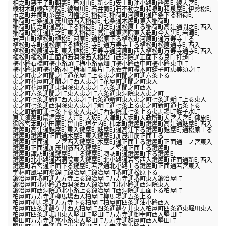
相之町
悪王子町
朝妻町
芦刈山町
新シ町
安土町
油小路町
飴屋町
綾大宮町
綾材木町
綾西洞院町
綾堀川町
石井筒町
石不動之町
和泉町
和泉屋町
伊勢松町
市之町
井筒町
糸屋町
因幡堂町
稲荷町
稲荷町河原町通四条下る
稲荷町
稲荷町七条通加茂川筋西入
稲荷町七条通木屋町東入
稲荷町
稲荷町間之町通高辻下る
稲荷町間之町通松原上る
稲荷町高辻通間之町西入
稲荷町高辻通間之町東入
稲荷町高辻通東洞院東入
乾町
今大黒町
岩滝町
岩戸山町
植松町
植松町河原町通松原下る
植松町河原町通万寿寺上る
植松町寺町通松原下る
植松町寺町通万寿寺上る
植松町松原通寺町西入
植松町松原通寺町東入
植松町万寿寺通河原町西入
植松町万寿寺通寺町西入
植松町
植松町正面通西洞院西入
植松町西洞院通正面下る
艮町
打越町
梅小路石橋町
梅小路頭町
梅小路高畑町
梅小路西中町
梅小路東中町
梅小路東町
梅小路本町
梅湊町
裏片町
永養寺町
榎木町
蛭子町
恵美須之町
夷之町
夷之町間之町通花屋町上る
夷之町間之町通六条下る
夷之町花屋町通間之町西入
夷之町花屋町通間之町東入
夷之町花屋町通東洞院東入
夷之町六条通間之町西入
夷之町六条通間之町東入
夷之町六条通東洞院東入
夷之町
夷之町七条通新町西入
夷之町七条通新町東入
夷之町七条通新町上る東入
夷之町七条通西洞院東入
夷之町新町通七条上る
夷之町新町通七条下る
夷之町新町通七条下る東入
夷之町西洞院通七条上る
夷馬場町
蛭子水町
恵美須屋町
扇酒屋町
大江町
大坂町
大津町
大堀町
大政所町
大宮
大宮町
御旅町
御旅宮本町
小田原町
皆山町
垣ケ内町
柿本町
鍵屋町
鍵屋町高辻通麩屋町西入
鍵屋町高辻通麩屋町東入
鍵屋町麩屋町通高辻下る
鍵屋町麩屋町通松原上る
鍵屋町
鍵屋町正面通木屋町東入
鍵屋町加茂川筋正面上る
鍵屋町正面通二ノ宮西入
鍵屋町木屋町通正面上る
鍵屋町正面通二ノ宮東入
鍵屋町正面通加茂川筋西入
鍵屋町二ノ宮通正面上る
鍵屋町
鍵屋町諏訪町通鍵屋町上る
鍵屋町諏訪町通鍵屋町下る
鍵屋町
鍵屋町北小路通西洞院東入
鍵屋町北小路通若宮西入
鍵屋町正面通新町西入
鍵屋町若宮通正面下る
鍵屋町若宮通北小路上る
鍵屋町正面通若宮東入
学林町
風早町
傘鉾町
鍛冶屋町
鍛冶屋町堺町通松原下る
鍛冶屋町堺町通万寿寺上る
鍛冶屋町万寿寺通堺町東入
鍛冶屋町
鍛冶屋町北小路通西洞院西入
鍛冶屋町北小路通西洞院東入
鍛冶屋町西洞院通北小路上る
鍛冶屋町西洞院通正面下る
柏屋町
柏屋町万寿寺通柳馬場西入
柏屋町柳馬場通五条上る
柏屋町柳馬場通万寿寺下る
柏屋町
柏屋町四条通油小路西入
柏屋町四条通醒ケ井西入
柏屋町四条通醒ケ井東入
柏屋町四条通東堀川東入
柏屋町四条通堀川東入
堅田町
堅田町万寿寺通御幸町西入
堅田町
堅田町万寿寺通富小路東入
堅田町万寿寺通麩屋町西入
堅田町