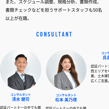
また、スケジュール調整、規格分析、書類作成、
書類チェックなどを担うサポートスタッフも50名
以上が在籍。
CONSULTANT
サルタント
コンサルタント
コンサルタント
水 健司
松本 美乃理
呉島 堂真
ナーの中でも関
認証パートナーの中でも関
認証パートナーの中で