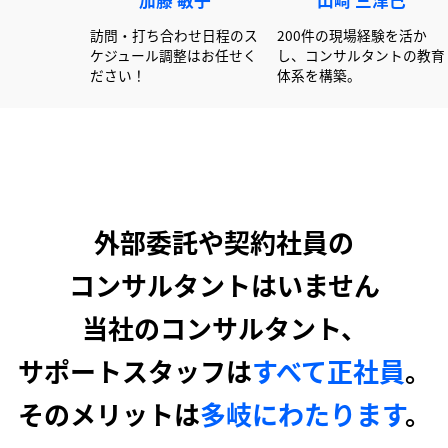
赤澤 俊彦
加藤 敏子
山崎 
00社以上の書類作成経験
訪問・打ち合わせ日程のス
200件の現場
活かし大手企業を中心に
ケジュール調整はお任せく
し、コンサル
ポートしています！
ださい！
体系を構築。
外部委託や契約社員の
コンサルタントはいません
当社のコンサルタント、
サポートスタッフは
すべて正社員
。
そのメリットは
多岐にわたります
。