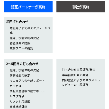
認証パートナーが実施
御社が実施
初回打ち合わせ
認証完了までのスケジュール作
成
組織、役割体制の決定
審査機関の提案
業務フローの確認
2〜5回目の打ち合わせ
打ち合わせ日程調整/参加
組織、役割体制の決定
事業継続計画の実施
審査機関の選定
内部監査およびマネジメント
マニュアルの作成サポート
レビューの日程調整
目的管理
情報資産台帳作成サポート
リスク評価
リスク対応計画
事業継続計画