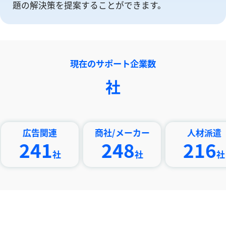
題の解決策を提案することができます。
現在のサポート企業数
社
告関連
商社/メーカー
人材派遣
41
248
216
社
社
社