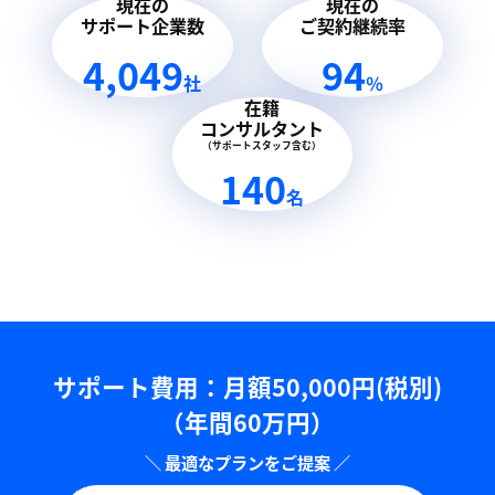
現在の
現在の
サポート企業数
ご契約継続率
4,049
94
社
％
在籍
コンサルタント
（サポートスタッフ含む）
140
名
サポート費用：⽉額50,000円(税別)
（年間60万円）