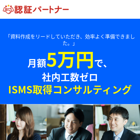
「資料作成をリードしていただき、効率よく準備できまし
た。」
5万円
月額
で、
社内工数ゼロ
ISMS取得コンサルティング