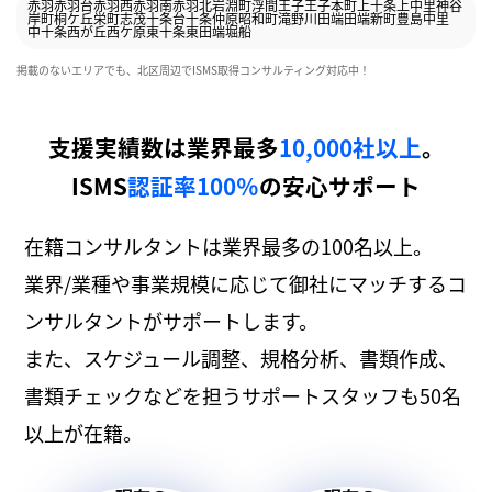
赤羽
赤羽台
赤羽西
赤羽南
赤羽北
岩淵町
浮間
王子
王子本町
上十条
上中里
神谷
岸町
桐ケ丘
栄町
志茂
十条台
十条仲原
昭和町
滝野川
田端
田端新町
豊島
中里
中十条
西が丘
西ケ原
東十条
東田端
堀船
掲載のないエリアでも、北区周辺でISMS取得コンサルティング対応中！
支援実績数は業界最多
10,000社以上
。
ISMS
認証率100％
の安心サポート
在籍コンサルタントは業界最多の100名以上。
業界/業種や事業規模に応じて御社にマッチするコ
ンサルタントがサポートします。
また、スケジュール調整、規格分析、書類作成、
書類チェックなどを担うサポートスタッフも50名
以上が在籍。