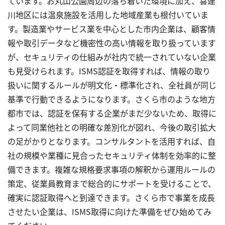
ています。お丸山公園周辺の落ち着いた環境に加え、喜連
川地区には温泉施設を活用した地域産業も根付いていま
す。製造業やサービス業を中心とした市内企業は、顧客情
報や取引データなど機密性の高い情報を取り扱っています
が、セキュリティの仕組みが社内で統一されていない企業
も見受けられます。ISMS認証を取得すれば、情報の取り
扱いに関するルールが明文化・標準化され、全社員が同じ
基準で行動できるようになります。さくら市のような地方
都市では、認証を保有する企業がまだ少ないため、取得に
よって同業他社との明確な差別化が図れ、今後の取引拡大
の足がかりとなります。コンサルタントを活用すれば、自
社の規模や業種に見合ったセキュリティ体制を効率的に整
備できます。複雑な規格要求事項の解釈から運用ルールの
策定、従業員教育まで総合的にサポートを受けることで、
確実に認証取得へと到達できます。さくら市で事業を成長
させたい企業は、ISMS取得に向けた準備をぜひ始めてみ