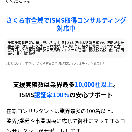
てください。
さくら市全域でISMS取得コンサルティング
対応中
氏家
氏家新田
卯の里
上野
小入
大中
押上
柿木沢
柿木沢新田
鍛冶ケ沢
葛城
金枝
鹿子畑
蒲須坂
上阿久津
上河戸
北草川
喜連川
草川
桜ケ丘
櫻野
下河戸
早乙女
富野岡
長久保
箱森新田
狹間田
馬場
フィオーレ喜連川
穂積
松島
松山
松山新田
南和田
向河原
鷲宿
掲載のないエリアでも、さくら市周辺でISMS取得コンサルティング対応中！
支援実績数は業界最多
10,000社以上
。
ISMS
認証率100％
の安心サポート
在籍コンサルタントは業界最多の100名以上。
業界/業種や事業規模に応じて御社にマッチするコ
ンサルタントがサポートします。