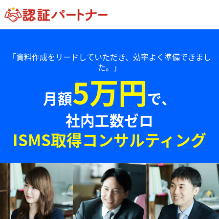
「資料作成をリードしていただき、効率よく準備できまし
た。」
5万円
月額
で、
社内工数ゼロ
ISMS取得コンサルティング