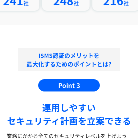
1
248
216
社
社
社
ISMS認証のメリットを
最大化するためのポイントとは?
Point 3
運⽤しやすい
セキュリティ計画を⽴案できる
業務にかかる全てのセキュリティレベルを上げよう