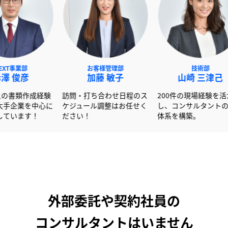
NEXT事業部
お客様管理部
赤澤 俊彦
加藤 敏子
山
600社以上の書類作成経験
訪問・打ち合わせ日程のス
200件
を活かし大手企業を中心に
ケジュール調整はお任せく
し、コン
サポートしています！
ださい！
体系を構
外部委託や契約社員の
コンサルタントはいません