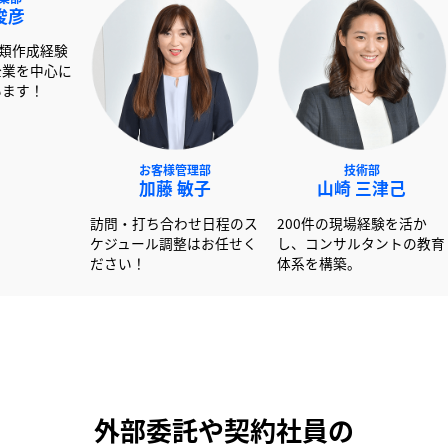
NEXT事業部
お客様管理部
技術
赤澤 俊彦
加藤 敏子
山崎 
00社以上の書類作成経験
訪問・打ち合わせ日程のス
200件の現場
活かし大手企業を中心に
ケジュール調整はお任せく
し、コンサル
ポートしています！
ださい！
体系を構築。
外部委託や契約社員の