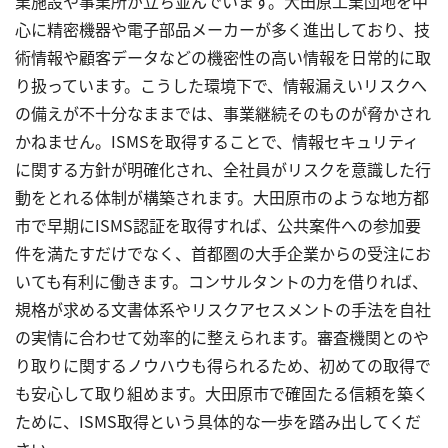
業施設や事業所が立ち並んでいます。大田原工業団地を中
心に精密機器や電子部品メーカーが多く進出しており、技
術情報や顧客データなどの機密性の高い情報を日常的に取
り扱っています。こうした環境下で、情報漏えいリスクへ
の備えが不十分なままでは、事業継続そのものが脅かされ
かねません。ISMSを取得することで、情報セキュリティ
に関する方針が明確化され、全社員がリスクを意識した行
動をとれる体制が構築されます。大田原市のような地方都
市で早期にISMS認証を取得すれば、公共案件への参加要
件を満たすだけでなく、首都圏の大手企業からの受注にお
いても有利に働きます。コンサルタントの力を借りれば、
規格が求める文書体系やリスクアセスメントの手法を自社
の実情に合わせて効率的に整えられます。審査機関とのや
り取りに関するノウハウも得られるため、初めての取得で
も安心して取り組めます。大田原市で確固たる信頼を築く
ために、ISMS取得という具体的な一歩を踏み出してくだ