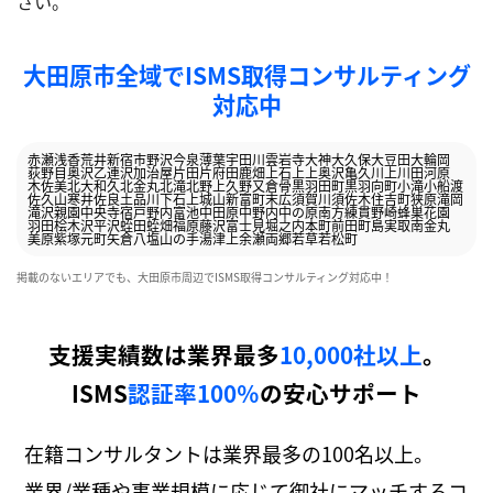
さい。
大田原市全域でISMS取得コンサルティング
対応中
赤瀬
浅香
荒井
新宿
市野沢
今泉
薄葉
宇田川
雲岩寺
大神
大久保
大豆田
大輪
岡
荻野目
奥沢
乙連沢
加治屋
片田
片府田
鹿畑
上石上
上奥沢
亀久
川上
川田
河原
木佐美
北大和久
北金丸
北滝
北野上
久野又
倉骨
黒羽田町
黒羽向町
小滝
小船渡
佐久山
寒井
佐良土
品川
下石上
城山
新富町
末広
須賀川
須佐木
住吉町
狭原
滝岡
滝沢
親園
中央
寺宿
戸野内
富池
中田原
中野内
中の原
南方
練貫
野崎
蜂巣
花園
羽田
桧木沢
平沢
蛭田
蛭畑
福原
藤沢
富士見
堀之内
本町
前田
町島
実取
南金丸
美原
紫塚
元町
矢倉
八塩
山の手
湯津上
余瀬
両郷
若草
若松町
掲載のないエリアでも、大田原市周辺でISMS取得コンサルティング対応中！
支援実績数は業界最多
10,000社以上
。
ISMS
認証率100％
の安心サポート
在籍コンサルタントは業界最多の100名以上。
業界/業種や事業規模に応じて御社にマッチするコ