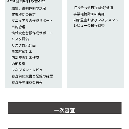
2〜5回目の打ち合わせ
打ち合わせ日程調整/参加
組織、役割体制の決定
事業継続計画の実施
審査機関の選定
内部監査およびマネジメント
マニュアルの作成サポート
レビューの日程調整
目的管理
情報資産台帳作成サポート
リスク評価
リスク対応計画
事業継続計画
内部監査計画作成
内部監査
マネジメントレビュー
審査前に文書と記録の確認
審査時の注意を共有
一次審査