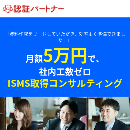
「資料作成をリードしていただき、効率よく準備できまし
た。」
5万円
月額
で、
社内工数ゼロ
ISMS取得コンサルティング