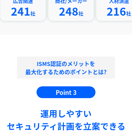
告関連
商社/メーカー
人材派遣
41
248
216
社
社
社
ISMS認証のメリットを
最大化するためのポイントとは?
Point 3
運⽤しやすい
セキュリティ計画を⽴案できる