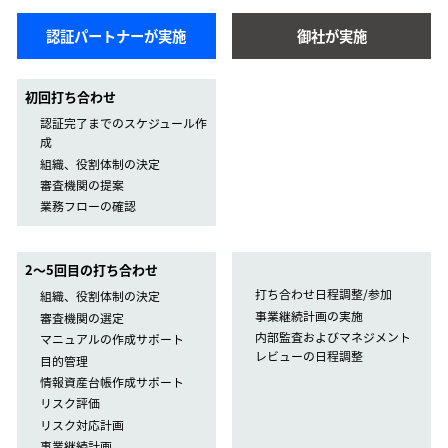
認証パートナーが実施
御社が実施
初回打ち合わせ
認証完了までのスケジュール作
成
組織、役割体制の決定
審査機関の提案
業務フローの確認
2〜5回目の打ち合わせ
打ち合わせ日程調整/参加
組織、役割体制の決定
事業継続計画の実施
審査機関の選定
内部監査およびマネジメント
マニュアルの作成サポート
レビューの日程調整
目的管理
情報資産台帳作成サポート
リスク評価
リスク対応計画
事業継続計画