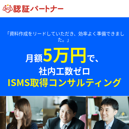
「資料作成をリードしていただき、効率よく準備できまし
た。」
5万円
月額
で、
社内工数ゼロ
ISMS取得コンサルティング