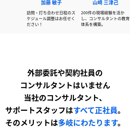
赤澤 俊彦
加藤 敏子
山崎 
00社以上の書類作成経験
訪問・打ち合わせ日程のス
200件の現場
活かし大手企業を中心に
ケジュール調整はお任せく
し、コンサル
ポートしています！
ださい！
体系を構築。
外部委託や契約社員の
コンサルタントはいません
当社のコンサルタント、
サポートスタッフは
すべて正社員
。
そのメリットは
多岐にわたります
。