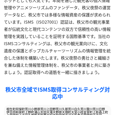
ポットとしても人気です。年間を通じた観光客の個人情報
管理やアニメツーリズムのファンデータ、秩父夜祭の運営
データなど、秩父市では多様な情報資産の保護が求められ
ています。ISMS（ISO27001）認証は、秩父市の観光事業
者が伝統文化と現代コンテンツの双方で信頼性の高い情報
管理を実践していることを証明する国際基準です。当社の
ISMSコンサルティングは、秩父市の観光業向けに、文化
遺産の保護とポップカルチャーツーリズムの情報管理を統
合した体制を構築いたします。秩父夜祭の勇壮さと繊細さ
を兼ね備えた情報管理体制を、秩父市の事業者と共に築き
ましょう。認証取得への道筋を一緒に描きましょう。
秩父市全域でISMS取得コンサルティング対
応中
相生町
阿保町
荒川小野原
荒川上田野
荒川久那
荒川白久
荒川贄川
荒川日野
伊古田
和泉町
上野町
浦山
太田
大滝
大野原
大畑町
大宮
小柱
金室町
上影森
上町