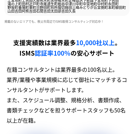
上宮地町
上吉田
久那
熊木町
黒谷
桜木町
定峰
品沢
下影森
下宮地町
下吉田
滝の上町
田村
近戸町
寺尾
道生町
栃谷
中津川
中町
中宮地町
中村町
永田町
野坂町
番場町
東町
日野田町
別所
堀切
蒔田
三峰
みどりが丘
宮側町
本町
柳田町
山田
吉田阿熊
吉田石間
吉田太田部
吉田久長
掲載のないエリアでも、秩父市周辺でISMS取得コンサルティング対応中！
支援実績数は業界最多
10,000社以上
。
ISMS
認証率100％
の安心サポート
在籍コンサルタントは業界最多の100名以上。
業界/業種や事業規模に応じて御社にマッチするコ
ンサルタントがサポートします。
また、スケジュール調整、規格分析、書類作成、
書類チェックなどを担うサポートスタッフも50名
以上が在籍。