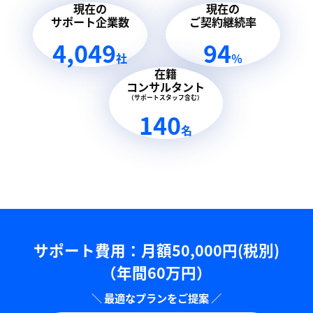
現在の
現在の
サポート企業数
ご契約継続率
4,049
94
社
％
在籍
コンサルタント
（サポートスタッフ含む）
140
名
サポート費用：⽉額50,000円(税別)
（年間60万円）