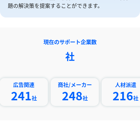
題の解決策を提案することができます。
現在のサポート企業数
社
告関連
商社/メーカー
人材派遣
41
248
216
社
社
社