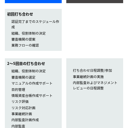
初回打ち合わせ
認証完了までのスケジュール作
成
組織、役割体制の決定
審査機関の提案
業務フローの確認
2〜5回目の打ち合わせ
打ち合わせ日程調整/参加
組織、役割体制の決定
事業継続計画の実施
審査機関の選定
内部監査およびマネジメント
マニュアルの作成サポート
レビューの日程調整
目的管理
情報資産台帳作成サポート
リスク評価
リスク対応計画
事業継続計画
内部監査計画作成
内部監査