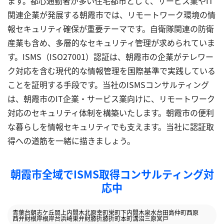
ます。都心通勤者が多い住宅都市として、サービス業やIT
関連企業が発展する朝霞市では、リモートワーク環境の情
報セキュリティ確保が重要テーマです。自衛隊関連の防衛
産業も含め、多層的なセキュリティ管理が求められていま
す。ISMS（ISO27001）認証は、朝霞市の企業がテレワー
ク対応を含む現代的な情報管理を国際基準で実践している
ことを証明する手段です。当社のISMSコンサルティング
は、朝霞市のIT企業・サービス業向けに、リモートワーク
対応のセキュリティ体制を構築いたします。朝霞市の便利
な暮らしを情報セキュリティでも支えます。当社に認証取
得への道筋を一緒に描きましょう。
朝霞市全域でISMS取得コンサルティング対
応中
青葉台
朝志ケ丘
岡
上内間木
北原
幸町
栄町
下内間木
泉水
台
田島
仲町
西原
西弁財
根岸
根岸台
浜崎
東弁財
膝折
膝折町
本町
溝沼
三原
宮戸