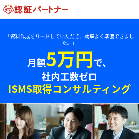
「資料作成をリードしていただき、効率よく準備できまし
た。」
5万円
月額
で、
社内工数ゼロ
ISMS取得コンサルティング