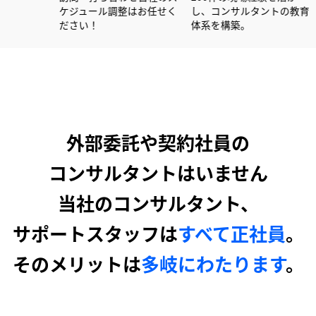
活かし大手企業を中心に
ケジュール調整はお任せく
し、コンサル
ポートしています！
ださい！
体系を構築。
外部委託や契約社員の
コンサルタントはいません
当社のコンサルタント、
サポートスタッフは
すべて正社員
。
そのメリットは
多岐にわたります
。