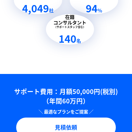
4,049
94
社
％
在籍
コンサルタント
（サポートスタッフ含む）
140
名
サポート費用：⽉額50,000円(税別)
（年間60万円）
見積依頼