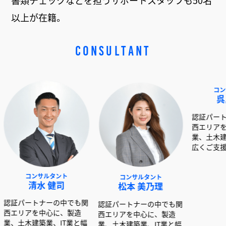
書類チェックなどを担うサポートスタッフも50名
以上が在籍。
CONSULTANT
サルタント
コンサルタント
コンサルタント
水 健司
松本 美乃理
呉島 堂真
ナーの中でも関
認証パートナーの中でも関
認証パートナーの中で
中心に、製造
西エリアを中心に、製造
西エリアを中心に、製
築業、IT業と幅
業、土木建築業、IT業と幅
業、土木建築業、IT業