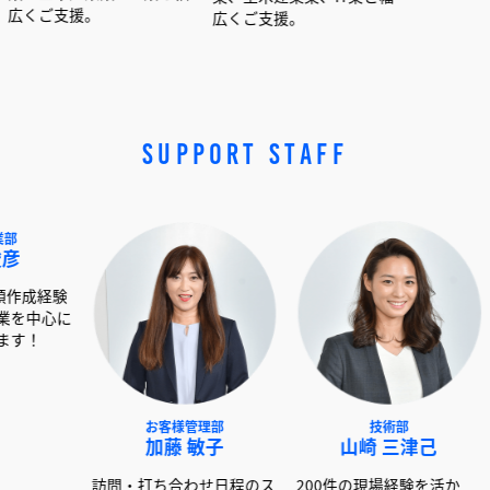
。
広くご支援。
広くご支援。
SUPPORT STAFF
NEXT事業部
お客様管理部
技術
赤澤 俊彦
加藤 敏子
山崎 
00社以上の書類作成経験
訪問・打ち合わせ日程のス
200件の現場