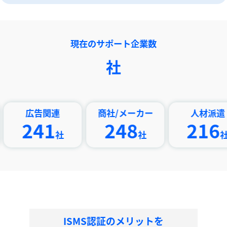
現在のサポート企業数
社
告関連
商社/メーカー
人材派遣
41
248
216
社
社
社
ISMS認証のメリットを