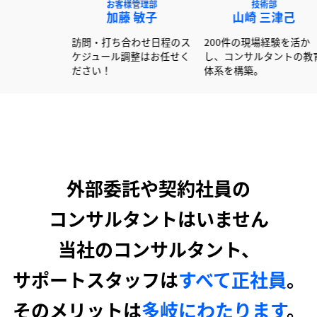
NEXT事業部
お客様管理部
技
赤澤 俊彦
加藤 敏子
山崎 
600社以上の書類作成経験
訪問・打ち合わせ日程のス
200件の現
を活かし大手企業を中心に
ケジュール調整はお任せく
し、コンサル
サポートしています！
ださい！
体系を構築。
外部委託や契約社員の
コンサルタントはいません
当社のコンサルタント、
サポートスタッフは
すべて正社員
。
そのメリットは
多岐にわたります
。