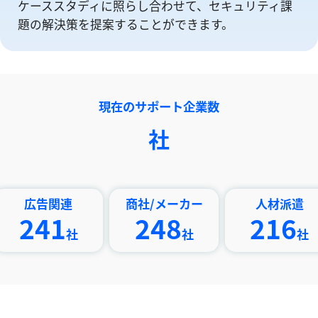
ケーススタディに照らし合わせて、セキュリティ課
題の解決策を提案することができます。
現在のサポート企業数
社
告関連
商社/メーカー
人材派遣
41
248
216
社
社
社