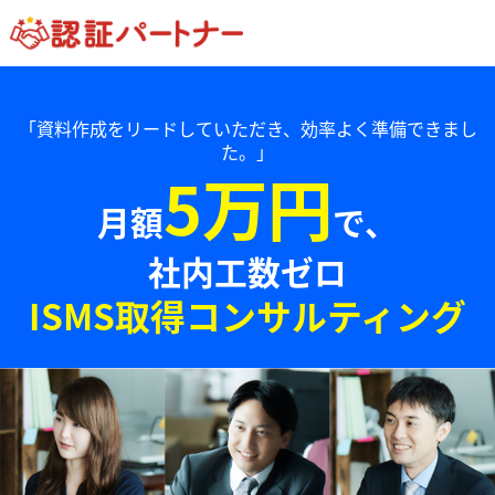
「資料作成をリードしていただき、効率よく準備できまし
た。」
5万円
月額
で、
社内工数ゼロ
ISMS取得コンサルティング