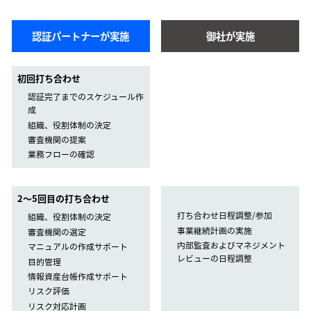
認証パートナーが実施
御社が実施
初回打ち合わせ
認証完了までのスケジュール作
成
組織、役割体制の決定
審査機関の提案
業務フローの確認
2〜5回目の打ち合わせ
打ち合わせ日程調整/参加
組織、役割体制の決定
事業継続計画の実施
審査機関の選定
内部監査およびマネジメント
マニュアルの作成サポート
レビューの日程調整
目的管理
情報資産台帳作成サポート
リスク評価
リスク対応計画