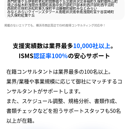
赤門町
東ケ丘
伊勢町
老松町
岡野
霞ケ丘
北軽井沢
北幸
楠町
久保町
御所山町
境之谷
桜木町
浅間台
浅間町
高島
中央
戸部町
戸部本町
西戸部町
西平沼町
西前町
花咲町
浜松町
東久保町
平沼
藤棚町
緑町
みなとみらい
みなとみらいクイーンズタワーＡ
南軽井沢
南幸
南浅間町
宮ケ谷
宮崎町
元久保町
紅葉ケ丘
掲載のないエリアでも、横浜市西区周辺でISMS取得コンサルティング対応中！
支援実績数は業界最多
10,000社以上
。
ISMS
認証率100％
の安心サポート
在籍コンサルタントは業界最多の100名以上。
業界/業種や事業規模に応じて御社にマッチするコ
ンサルタントがサポートします。
また、スケジュール調整、規格分析、書類作成、
書類チェックなどを担うサポートスタッフも50名
以上が在籍。