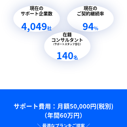
現在の
現在の
サポート企業数
ご契約継続率
4,049
94
社
％
在籍
コンサルタント
（サポートスタッフ含む）
140
名
サポート費用：⽉額50,000円(税別)
（年間60万円）