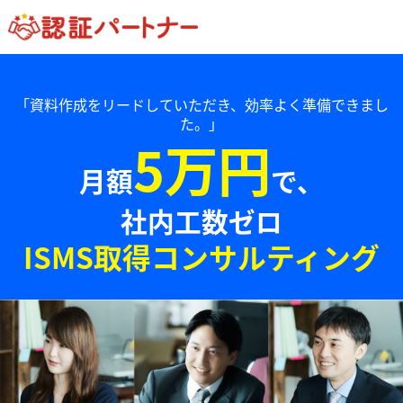
「資料作成をリードしていただき、効率よく準備できまし
た。」
5万円
月額
で、
社内工数ゼロ
ISMS取得コンサルティング