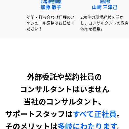
NEXT事業部
お客様管理部
技術
赤澤 俊彦
加藤 敏子
山崎 
00社以上の書類作成経験
訪問・打ち合わせ日程のス
200件の現場
活かし大手企業を中心に
ケジュール調整はお任せく
し、コンサル
ポートしています！
ださい！
体系を構築。
外部委託や契約社員の
コンサルタントはいません
当社のコンサルタント、
サポートスタッフは
すべて正社員
。
そのメリットは
多岐にわたります
。