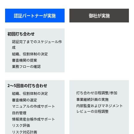
認証パートナーが実施
御社が実施
初回打ち合わせ
認証完了までのスケジュール作
成
組織、役割体制の決定
審査機関の提案
業務フローの確認
2〜5回目の打ち合わせ
打ち合わせ日程調整/参加
組織、役割体制の決定
事業継続計画の実施
審査機関の選定
内部監査およびマネジメント
マニュアルの作成サポート
レビューの日程調整
目的管理
情報資産台帳作成サポート
リスク評価
リスク対応計画