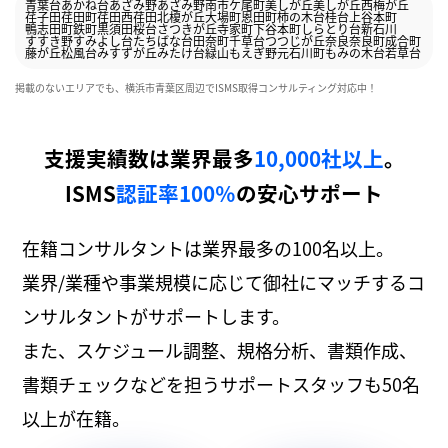
青葉台
あかね台
あざみ野
あざみ野南
市ケ尾町
美しが丘
美しが丘西
梅が丘
荏子田
荏田町
荏田西
荏田北
榎が丘
大場町
恩田町
柿の木台
桂台
上谷本町
鴨志田町
鉄町
黒須田
桜台
さつきが丘
寺家町
下谷本町
しらとり台
新石川
すすき野
すみよし台
たちばな台
田奈町
千草台
つつじが丘
奈良
奈良町
成合町
藤が丘
松風台
みすずが丘
みたけ台
緑山
もえぎ野
元石川町
もみの木台
若草台
掲載のないエリアでも、横浜市青葉区周辺でISMS取得コンサルティング対応中！
支援実績数は業界最多
10,000社以上
。
ISMS
認証率100％
の安心サポート
在籍コンサルタントは業界最多の100名以上。
業界/業種や事業規模に応じて御社にマッチするコ
ンサルタントがサポートします。
また、スケジュール調整、規格分析、書類作成、
書類チェックなどを担うサポートスタッフも50名
以上が在籍。