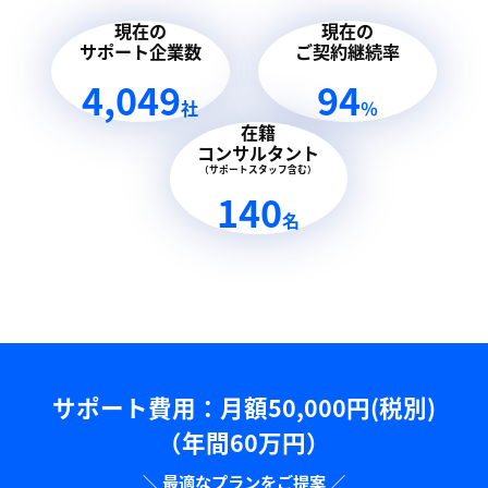
現在の
現在の
サポート企業数
ご契約継続率
4,049
94
社
％
在籍
コンサルタント
（サポートスタッフ含む）
140
名
サポート費用：⽉額50,000円(税別)
（年間60万円）