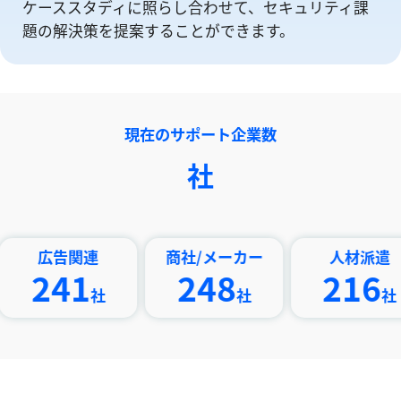
ケーススタディに照らし合わせて、セキュリティ課
題の解決策を提案することができます。
現在のサポート企業数
社
告関連
商社/メーカー
人材派遣
41
248
216
社
社
社