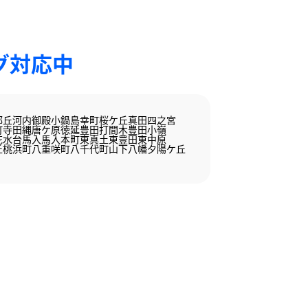
グ対応中
部丘
河内
御殿
小鍋島
幸町
桜ケ丘
真田
四之宮
町
寺田縄
唐ケ原
徳延
豊田打間木
豊田小嶺
花水台
馬入
馬入本町
東真土
東豊田
東中原
丘
桃浜町
八重咲町
八千代町
山下
八幡
夕陽ケ丘