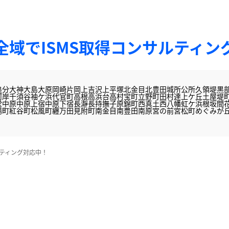
全域でISMS取得コンサルティン
追分
大神
大島
大原
岡崎
片岡
上吉沢
上平塚
北金目
北豊田
城所
公所
久領堤
黒
河岸
千須谷
袖ケ浜
代官町
高根
高浜台
高村
宝町
立野町
田村
達上ケ丘
土屋
堤
堂
中原
中原上宿
中原下宿
長瀞
長持
撫子原
錦町
西真土
西八幡
虹ケ浜
根坂間
場町
紅谷町
松風町
纒
万田
見附町
南金目
南豊田
南原
宮の前
宮松町
めぐみが
ルティング対応中！