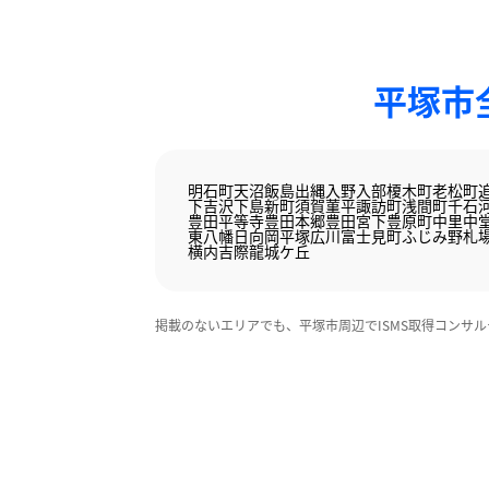
平塚市
明石町
天沼
飯島
出縄
入野
入部
榎木町
老松町
下吉沢
下島
新町
須賀
菫平
諏訪町
浅間町
千石
豊田平等寺
豊田本郷
豊田宮下
豊原町
中里
中
東八幡
日向岡
平塚
広川
富士見町
ふじみ野
札
横内
吉際
龍城ケ丘
掲載のないエリアでも、平塚市周辺でISMS取得コンサ