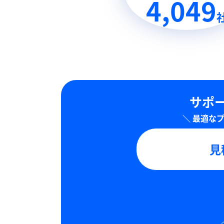
4,049
サポー
見