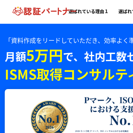
選ばれている理由１
選ばれ
「資料作成をリードしていただき、効率よく
5万円
月額
で、
社内工数
ISMS取得コンサルテ